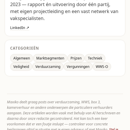
2023 — rapport én uitvoering door één partij,
met eigen projectleiding en een vast netwerk van
vakspecialisten.
LinkedIn ↗
CATEGORIEËN
Algemeen
Marktsegmenten
Prijzen
Techniek
Veiligheid
Verduurzaming
Vergunningen
WWS-O
Maxiko deelt graag posts over verduurzaming, WWS, box 3,
kamerverhuur en andere onderwerpen die particuliere verhuurders
aangaan. Deze artikelen worden vaak met behulp van AI herschreven en
daarna door onze redactie gecontroleerd. Het kan toch een keer
voorkomen dat er een foutje insluipt — controleer voor concrete
beslissingen altijd je situatie met je eigen adviseur of met Maxiko.
Stel je