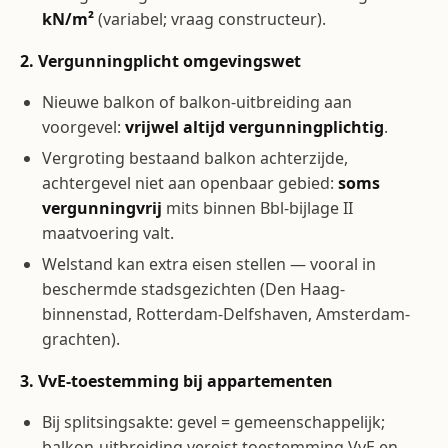
kN/m²
(variabel; vraag constructeur).
2. Vergunningplicht omgevingswet
Nieuwe balkon of balkon-uitbreiding aan
voorgevel:
vrijwel altijd vergunningplichtig
.
Vergroting bestaand balkon achterzijde,
achtergevel niet aan openbaar gebied:
soms
vergunningvrij
mits binnen Bbl-bijlage II
maatvoering valt.
Welstand kan extra eisen stellen — vooral in
beschermde stadsgezichten (Den Haag-
binnenstad, Rotterdam-Delfshaven, Amsterdam-
grachten).
3. VvE-toestemming bij appartementen
Bij splitsingsakte: gevel = gemeenschappelijk;
balkon-uitbreiding vereist toestemming VvE en