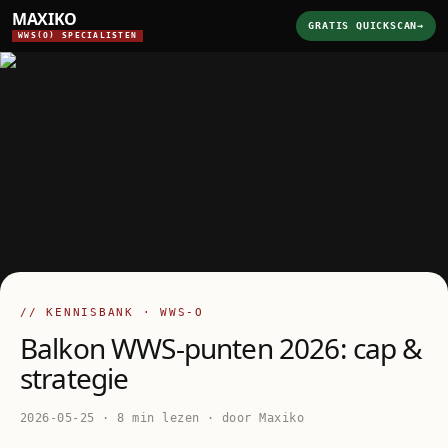
MAXIKO
GRATIS QUICKSCAN
→
WWS(O) SPECIALISTEN
// KENNISBANK · WWS-O
Balkon WWS-punten 2026: cap &
strategie
2026-05-25 · 8 min lezen · door Maxiko