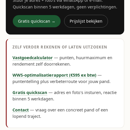
Stuur je adres + foto's via WhatsApp of e-mail.
Quickscan binnen 5 werkdagen, geen verplichtingen.
Gratis quickscan →
Prijslijst bekijken
ZELF VERDER REKENEN OF LATEN UITZOEKEN
Vastgoedcalculator
— punten, huurmaximum en
rendement zelf doorrekenen.
WWS-optimalisatierapport (€595 ex btw)
—
puntentelling plus verbeterroute voor jouw pand.
Gratis quickscan
— adres en foto's insturen, reactie
binnen 5 werkdagen.
Contact
— vraag over een concreet pand of een
lopend traject.