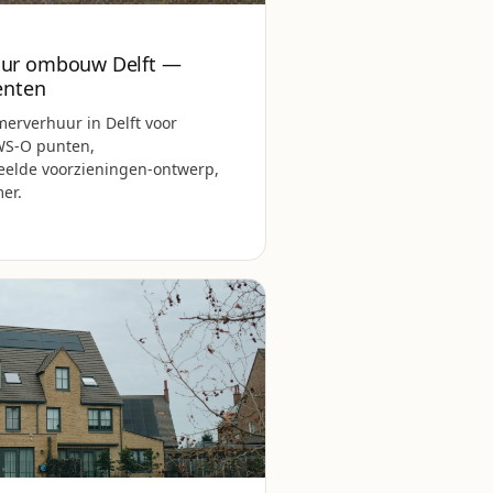
ur ombouw Delft —
enten
rverhuur in Delft voor
WS-O punten,
eelde voorzieningen-ontwerp,
er.