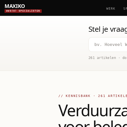
MAXIKO
WERK
S
WWS(O) SPECIALISTEN
Stel je vra
261 artikelen · do
// KENNISBANK ·
261
ARTIKEL
Verduurza
voor bele