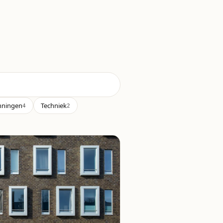
nningen
Techniek
4
2