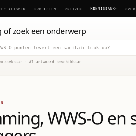
KENNISBANK
▾
PECIALISMEN
PROJECTEN
PRIJZEN
OVER
ag of zoek een onderwerp
orzoekbaar · AI-antwoord beschikbaar
EN
ming, WWS-O en s
ggers.