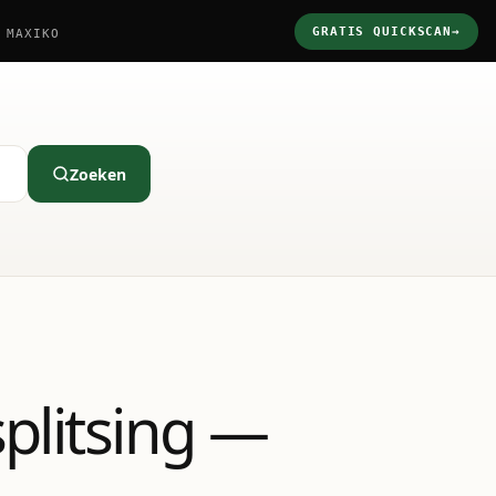
GRATIS QUICKSCAN
→
 MAXIKO
Zoeken
plitsing —