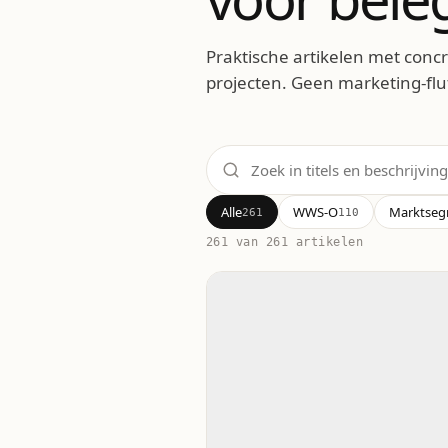
Praktische artikelen met concr
projecten. Geen marketing-fluf
Alle
WWS-O
Marktse
261
110
261
van 261 artikelen