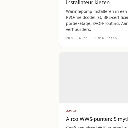
installateur kiezen
Warmtepomp installeren in een
RVO-meldcodelijst, BRL-certifice
portieketage, SVOH-routing. Aa
verhuurders.
2026-04-22 · 9 min lezen
WWS-O
Airco WWS-punten: 5 myt
Geeft een airco WWS-punten? 