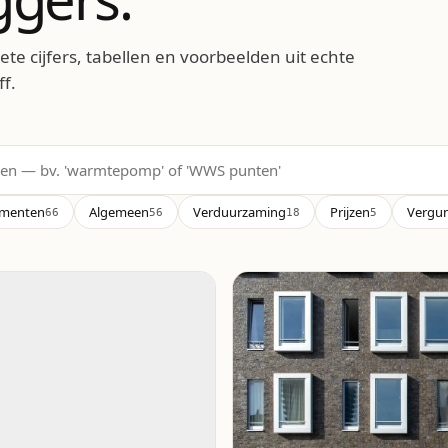
ete cijfers, tabellen en voorbeelden uit echte
f.
gmenten
Algemeen
Verduurzaming
Prijzen
Vergu
66
56
18
5