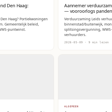
and Den Haag:
Aannemer verduurzami
— vooroorlogs pande
 Den Haag? Portiekwoningen
Verduurzaming Leids verhuu
um. Gemeentelijk beleid,
binnenstad/buitenwijk, mo
WWS-puntwinst.
splitsingsvergunning, WWS-
verhuurders.
2026-05-09 · 9 min lezen
ALGEMEEN