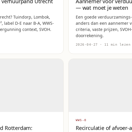
 verhuurpand Utrecht
Aannemer voor verduu
— wat moet je weten
echt? Tuindorp, Lombok,
Een goede verduurzamings-
², label D-E naar B-A, WWS-
anders dan een aannemer v
vergunning context, SVOH.
criteria, vaste prijzen, SV
doorrekening.
2026-04-27 · 11 min lezen
WWS-O
d Rotterdam:
Recirculatie of afvoer