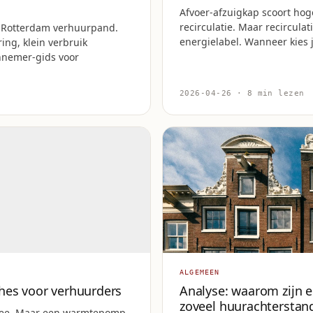
Afvoer-afzuigkap scoort hog
recirculatie. Maar recirculat
 Rotterdam verhuurpand.
energielabel. Wanneer kies j
ring, klein verbruik
nnemer-gids voor
2026-04-26 · 8 min lezen
ALGEMEEN
hes voor verhuurders
Analyse: waarom zijn e
zoveel huurachterstand
Nee. Maar een warmtepomp