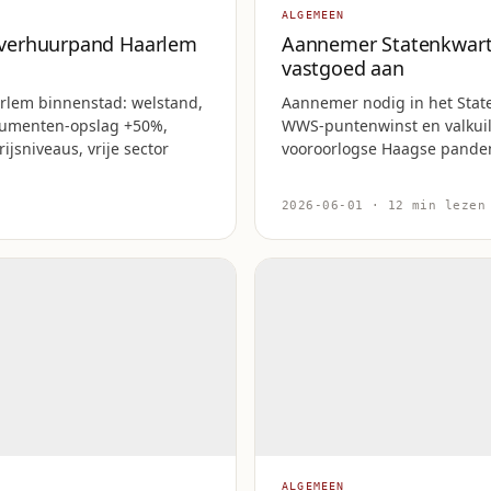
ALGEMEEN
verhuurpand Haarlem
Aannemer Statenkwarti
vastgoed aan
lem binnenstad: welstand,
Aannemer nodig in het State
numenten-opslag +50%,
WWS-puntenwinst en valkuile
jsniveaus, vrije sector
vooroorlogse Haagse pande
2026-06-01 · 12 min lezen
ALGEMEEN