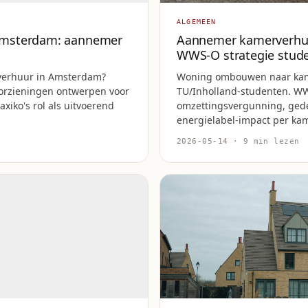
ALGEMEEN
msterdam: aannemer
Aannemer kamerverhu
WWS-O strategie stud
erhuur in Amsterdam?
Woning ombouwen naar kame
orzieningen ontwerpen voor
TU/Inholland-studenten. W
iko's rol als uitvoerend
omzettingsvergunning, ged
energielabel-impact per kam
2026-05-14 · 9 min lezen