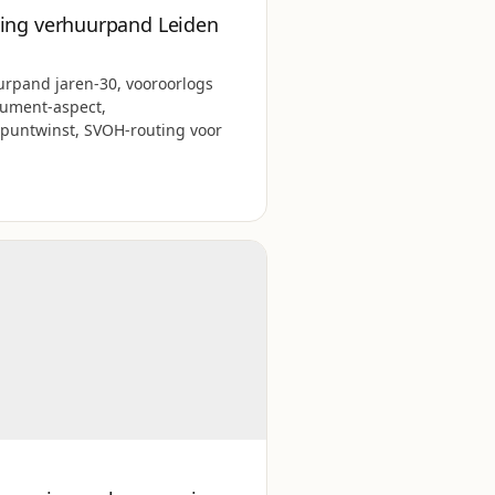
ng verhuurpand Leiden
n
rpand jaren-30, vooroorlogs
nument-aspect,
puntwinst, SVOH-routing voor