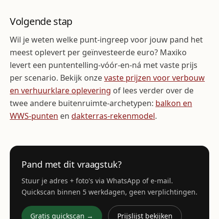
Volgende stap
Wil je weten welke punt-ingreep voor jouw pand het
meest oplevert per geïnvesteerde euro? Maxiko
levert een puntentelling-vóór-en-ná met vaste prijs
per scenario. Bekijk onze
vaste prijzen voor verbouw
en verhuurklare oplevering
of lees verder over de
twee andere buitenruimte-archetypen:
balkon en
WWS-punten
en
dakterras-rekenmodel
.
Pand met dit vraagstuk?
Stuur je adres + foto's via WhatsApp of e-mail.
Quickscan binnen 5 werkdagen, geen verplichtingen.
Gratis quickscan →
Prijslijst bekijken