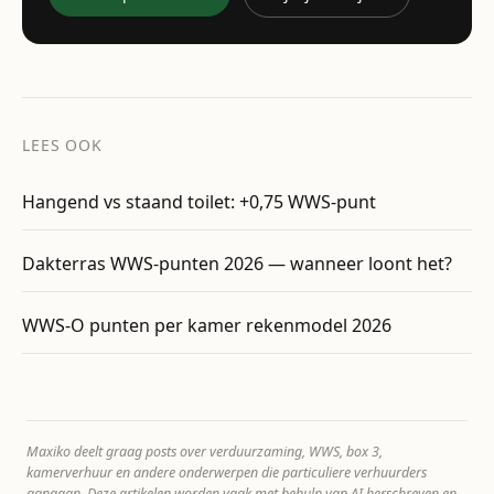
LEES OOK
Hangend vs staand toilet: +0,75 WWS-punt
Dakterras WWS-punten 2026 — wanneer loont het?
WWS-O punten per kamer rekenmodel 2026
Maxiko deelt graag posts over verduurzaming, WWS, box 3,
kamerverhuur en andere onderwerpen die particuliere verhuurders
aangaan. Deze artikelen worden vaak met behulp van AI herschreven en