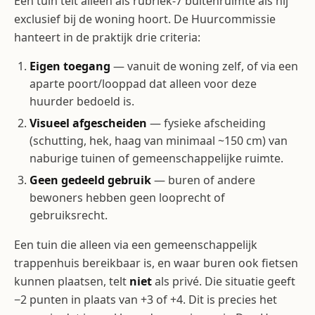
Een tuin telt alleen als rubriek-7 buitenruimte als hij
exclusief bij de woning hoort. De Huurcommissie
hanteert in de praktijk drie criteria:
Eigen toegang
— vanuit de woning zelf, of via een
aparte poort/looppad dat alleen voor deze
huurder bedoeld is.
Visueel afgescheiden
— fysieke afscheiding
(schutting, hek, haag van minimaal ~150 cm) van
naburige tuinen of gemeenschappelijke ruimte.
Geen gedeeld gebruik
— buren of andere
bewoners hebben geen looprecht of
gebruiksrecht.
Een tuin die alleen via een gemeenschappelijk
trappenhuis bereikbaar is, en waar buren ook fietsen
kunnen plaatsen, telt
niet
als privé. Die situatie geeft
−2 punten in plaats van +3 of +4. Dit is precies het