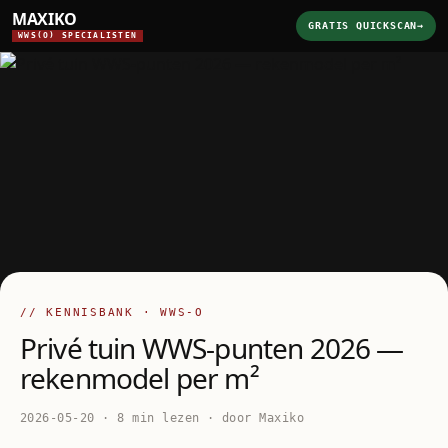
MAXIKO
GRATIS QUICKSCAN
→
WWS(O) SPECIALISTEN
// KENNISBANK · WWS-O
Privé tuin WWS-punten 2026 —
rekenmodel per m²
2026-05-20 · 8 min lezen · door Maxiko