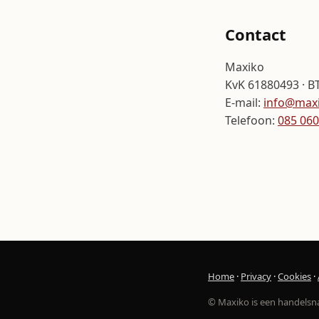
Contact
Maxiko
KvK 61880493 · B
E-mail:
info@maxi
Telefoon:
085 060
Home
·
Privacy
·
Cookies
·
© Maxiko is een handelsn