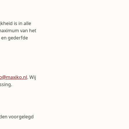
heid is in alle
 maximum van het
e en gederfde
fo@maxiko.nl
. Wij
ssing.
rden voorgelegd