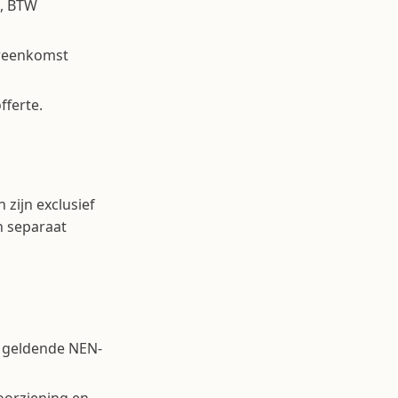
3, BTW
ereenkomst
fferte.
n zijn exclusief
n separaat
n geldende NEN-