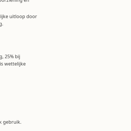
oorziening en
ijke uitloop door
g.
, 25% bij
s wettelijke
k gebruik.