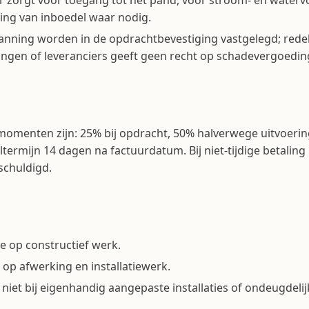
 zorgt voor toegang tot het pand, voor stroom- en water­v
ing van inboedel waar nodig.
nning worden in de opdracht­bevestiging vastgelegd; redel
ngen of leveranciers geeft geen recht op schade­vergoedin
momenten zijn: 25% bij opdracht, 50% halverwege uitvoering
ltermijn 14 dagen na factuurdatum. Bij niet-tijdige betaling i
schuldigd.
ie op constructief werk.
e op afwerking en installatiewerk.
 niet bij eigen­handig aangepaste installaties of ondeugdelij