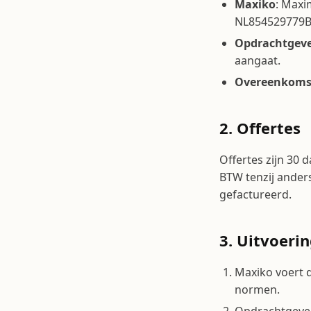
Maxiko
: Maxi
NL854529779B0
Opdrachtgev
aangaat.
Overeenkoms
2. Offertes
Offertes zijn 30 d
BTW tenzij ander
gefactureerd.
3. Uitvoeri
Maxiko voert 
normen.