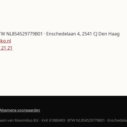
TW NL854529779B01 · Enschedelaan 4, 2541 CJ Den Haag
ko.nl
 21 21
Algemene voorwaarden
aam van Maximilius B.V. · KvK 61880493 · BTW NL854529779B01 · Enschedela