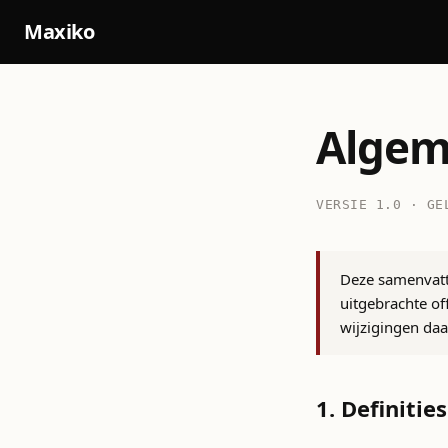
Maxiko
Algem
VERSIE 1.0 · GE
Deze samenvatt
uitgebrachte of
wijzigingen da
1. Definities