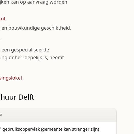
wijken kan op aanvraag worden
.nl
.
k en bouwkundige geschiktheid.
.
een gespecialiseerde
ng onherroepelijk is, neemt
ingsloket
.
huur Delft
M
² gebruiksoppervlak (gemeente kan strenger zijn)