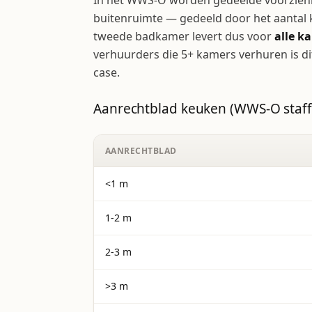
In het WWS-O worden gedeelde voorzieni
buitenruimte — gedeeld door het aantal
tweede badkamer levert dus voor
alle k
verhuurders die 5+ kamers verhuren is di
case.
Aanrechtblad keuken (WWS-O staff
AANRECHTBLAD
<1 m
1-2 m
2-3 m
>3 m