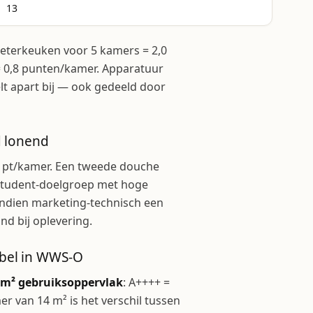
13
eterkeuken voor 5 kamers = 2,0
 0,8 punten/kamer. Apparatuur
telt apart bij — ook gedeeld door
d lonend
,6 pt/kamer. Een tweede douche
e student-doelgroep met hoge
endien marketing-technisch een
nd bij oplevering.
abel in WWS-O
 m² gebruiksoppervlak
: A++++ =
er van 14 m² is het verschil tussen