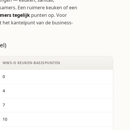
ngen — keuken, sanitair,
 kamers. Een ruimere keuken of een
amers tegelijk
punten op. Voor
t het kantelpunt van de business-
el)
WWS-O KEUKEN-BASISPUNTEN
0
4
7
10