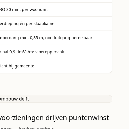
O 30 min. per woonunit
verdieping én per slaapkamer
e doorgang min. 0,85 m, nooduitgang bereikbaar
maal 0,9 dm³/s/m² vloeroppervlak
licht bij gemeente
voorzieningen drijven puntenwinst