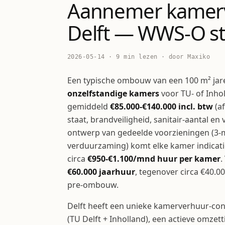
Aannemer kamer
Delft — WWS-O st
2026-05-14 · 9 min lezen · door Maxiko
Een typische ombouw van een 100 m² ja
onzelfstandige kamers
voor TU- of Inhol
gemiddeld
€85.000-€140.000 incl. btw
(a
staat, brandveiligheid, sanitair-aantal e
ontwerp van gedeelde voorzieningen (3-m
verduurzaming) komt elke kamer indicati
circa
€950-€1.100/mnd huur per kamer
.
€60.000 jaarhuur
, tegenover circa €40.0
pre-ombouw.
Delft heeft een unieke kamerverhuur-con
(TU Delft + Inholland), een actieve omze