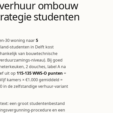
verhuur ombouw
rategie studenten
ren-30 woning naar
5
land-studenten in Delft kost
fhankelijk van bouwtechnische
n verduurzamings-niveau). Bij goed
eterkeuken, 2 douches, label A na
ef uit op
115-135 WWS-O punten
=
 Vijf kamers × €1.000 gemiddeld =
00 in de zelfstandige verhuur-variant
text: een groot studentenbestand
ttingsvergunning-procedure en een