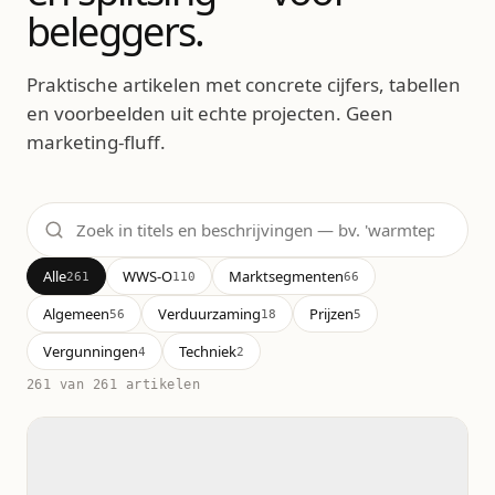
beleggers.
Praktische artikelen met concrete cijfers, tabellen
en voorbeelden uit echte projecten. Geen
marketing-fluff.
Alle
WWS-O
Marktsegmenten
261
110
66
Algemeen
Verduurzaming
Prijzen
56
18
5
Vergunningen
Techniek
4
2
261
van 261 artikelen