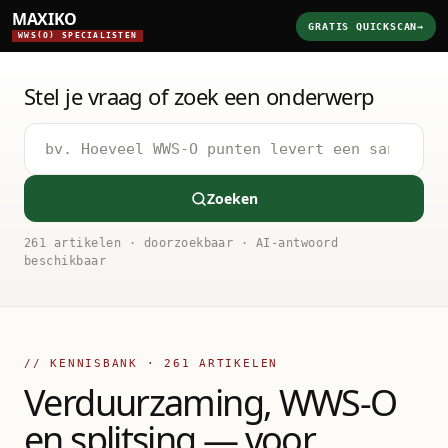
MAXIKO
GRATIS QUICKSCAN
→
WWS(O) SPECIALISTEN
Stel je vraag of zoek een onderwerp
Zoeken
261 artikelen · doorzoekbaar · AI-antwoord
beschikbaar
// KENNISBANK ·
261
ARTIKELEN
Verduurzaming, WWS-O
en splitsing — voor