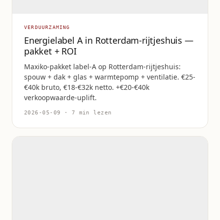
VERDUURZAMING
Energielabel A in Rotterdam-rijtjeshuis —
pakket + ROI
Maxiko-pakket label-A op Rotterdam-rijtjeshuis:
spouw + dak + glas + warmtepomp + ventilatie. €25-
€40k bruto, €18-€32k netto. +€20-€40k
verkoopwaarde-uplift.
2026-05-09 · 7 min lezen