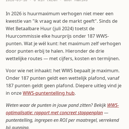
2026-05-16 · 6 min lezen · door Maxiko
In 2026 is huurmaximum verhogen niet meer een
kwestie van "ik vraag wat de markt geeft". Sinds de
Wet Betaalbare Huur (juli 2024) toetst de
Huurcommissie elke huurprijs onder 187 WWS-
punten. Wat je wél kunt: het maximum zelf verhogen
door punten erbij te halen. Hieronder de drie
wettelijke routes — met cijfers, kosten en termijnen.
Voor wie net inhaakt: het WWS bepaalt je maximum.
Onder 187 punten geldt een wettelijk plafond, vanaf
187 punten geldt geen plafond. Diepere uitleg vind je
in onze
WWS-puntentelling hub
.
Weten waar de punten in jouw pand zitten? Bekijk
WWS-
optimalisatie: rapport met concreet stappenplan
—
puntentelling, ingrepen en ROI per maatregel, verrekend
bij gunning.