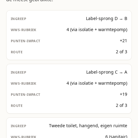
Label-sprong D → B
4 (via isolatie + warmtepomp)
+21
2 of 3
Label-sprong C → A
4 (via isolatie + warmtepomp)
+19
2 of 3
Tweede toilet, hangend, eigen ruimte
6 (sanitair)