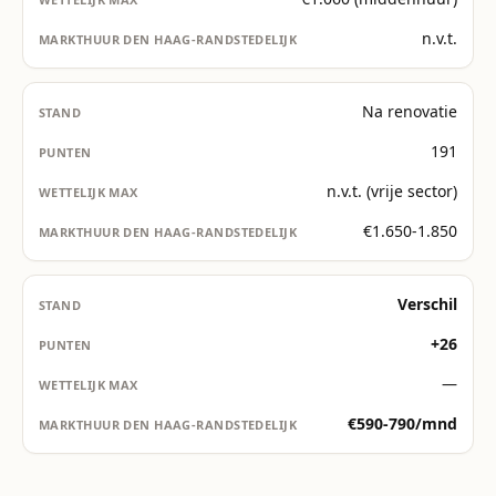
n.v.t.
Na renovatie
191
n.v.t. (vrije sector)
€1.650-1.850
Verschil
+26
—
€590-790/mnd