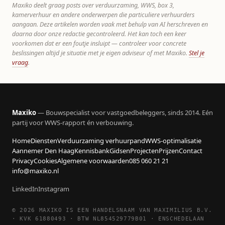
Maxiko deelt graag posts over verduurzaming, WWS, box 3,
kamerverhuur en andere onderwerpen die particuliere verhuurders
aangaan. Deze artikelen worden vaak met behulp van AI herschreven en
daarna door onze redactie gecontroleerd. Het kan toch een keer
voorkomen dat er een foutje insluipt — controleer voor concrete
beslissingen altijd je situatie met je eigen adviseur of met Maxiko.
Stel je
vraag
.
Maxiko
— Bouwspecialist voor vastgoedbeleggers, sinds 2014. Eén
partij voor WWS-rapport én verbouwing.
Home
Diensten
Verduurzaming verhuurpand
WWS-optimalisatie
Aannemer Den Haag
Kennisbank
Gidsen
Projecten
Prijzen
Contact
Privacy
Cookies
Algemene voorwaarden
085 060 21 21
info@maxiko.nl
LinkedIn
Instagram
© 2026 MAXIKO IS EEN HANDELSNAAM VAN MAXIMILIUS B.V.
· KVK 61880493 · BTW NL854529779B01 · ENSCHEDELAAN