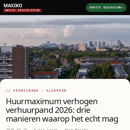
MAXIKO
GRATIS QUICKSCAN
→
WWS(O) SPECIALISTEN
// KENNISBANK · ALGEMEEN
Huurmaximum verhogen
verhuurpand 2026: drie
manieren waarop het echt mag