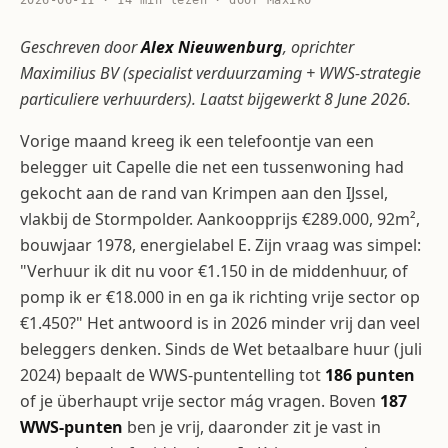
2026-06-11 · 14 min lezen · door Maxiko
Geschreven door
Alex Nieuwenburg
, oprichter
Maximilius BV (specialist verduurzaming + WWS-strategie
particuliere verhuurders). Laatst bijgewerkt 8 June 2026.
Vorige maand kreeg ik een telefoontje van een
belegger uit Capelle die net een tussenwoning had
gekocht aan de rand van Krimpen aan den IJssel,
vlakbij de Stormpolder. Aankoopprijs €289.000, 92m²,
bouwjaar 1978, energielabel E. Zijn vraag was simpel:
"Verhuur ik dit nu voor €1.150 in de middenhuur, of
pomp ik er €18.000 in en ga ik richting vrije sector op
€1.450?" Het antwoord is in 2026 minder vrij dan veel
beleggers denken. Sinds de Wet betaalbare huur (juli
2024) bepaalt de WWS-puntentelling tot
186 punten
of je überhaupt vrije sector mág vragen. Boven
187
WWS-punten
ben je vrij, daaronder zit je vast in