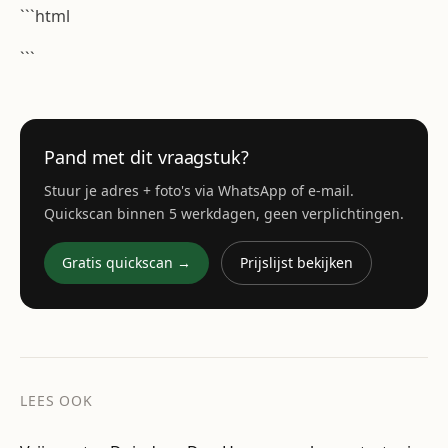
```html
```
Pand met dit vraagstuk?
Stuur je adres + foto's via WhatsApp of e-mail.
Quickscan binnen 5 werkdagen, geen verplichtingen.
Gratis quickscan →
Prijslijst bekijken
LEES OOK