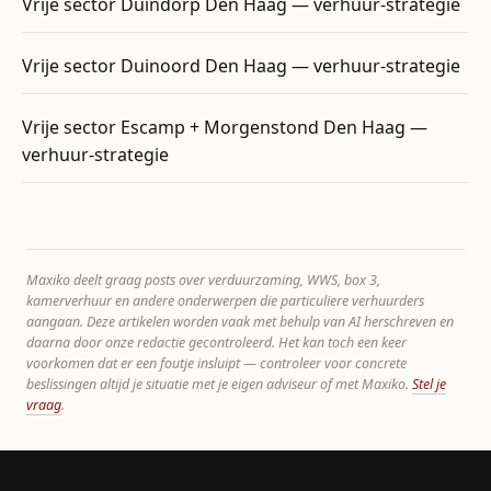
Vrije sector Duindorp Den Haag — verhuur-strategie
Vrije sector Duinoord Den Haag — verhuur-strategie
Vrije sector Escamp + Morgenstond Den Haag —
verhuur-strategie
Maxiko deelt graag posts over verduurzaming, WWS, box 3,
kamerverhuur en andere onderwerpen die particuliere verhuurders
aangaan. Deze artikelen worden vaak met behulp van AI herschreven en
daarna door onze redactie gecontroleerd. Het kan toch een keer
voorkomen dat er een foutje insluipt — controleer voor concrete
beslissingen altijd je situatie met je eigen adviseur of met Maxiko.
Stel je
vraag
.