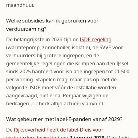
maandhuur.
Welke subsidies kan ik gebruiken voor
verduurzaming?
De belangrijkste in 2026 zijn de
ISDE-regeling
(warmtepomp, zonneboiler, isolatie), de SVVE voor
verhuurders bij grotere ingrepen, en de
gemeentelijke regelingen die Krimpen aan den IJssel
sinds 2025 hanteert voor isolatie-ingrepen tot €1.500
per woning. Stapelen mag, maar pas op met de
volgorde: ISDE moet vóór de installatie worden
aangevraagd, niet erna. Per jaar wijzigen de
bedragen — check altijd actueel via rvo.nl.
Wat gebeurt er met label-E-panden vanaf 2029?
De
Rijksoverheid heeft de label-D-eis voor
verhuurders bevestigd
per
1 januari 2029
. Vanaf die