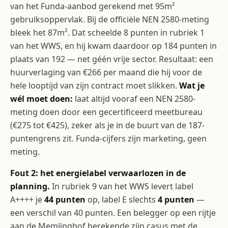
van het Funda-aanbod gerekend met 95m²
gebruiksoppervlak. Bij de officiële NEN 2580-meting
bleek het 87m². Dat scheelde 8 punten in rubriek 1
van het WWS, en hij kwam daardoor op 184 punten in
plaats van 192 — net géén vrije sector. Resultaat: een
huurverlaging van €266 per maand die hij voor de
hele looptijd van zijn contract moet slikken.
Wat je
wél moet doen:
laat altijd vooraf een NEN 2580-
meting doen door een gecertificeerd meetbureau
(€275 tot €425), zeker als je in de buurt van de 187-
puntengrens zit. Funda-cijfers zijn marketing, geen
meting.
Fout 2: het energielabel verwaarlozen in de
planning.
In rubriek 9 van het WWS levert label
A++++ je
44 punten
op, label E slechts
4 punten
—
een verschil van 40 punten. Een belegger op een rijtje
aan de Memlinghof berekende zijn casus met de