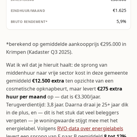
€1.625
5,9%
*berekend op gemiddelde aankoopprijs €295.000 in
Krimpen (Kadaster Q3 2025).
Wat ik wil dat je hieruit haalt: de sprong van
middenhuur naar vrije sector kost in deze gemeente
gemiddeld
€12.500 extra
ten opzichte van een
cosmetische opknapbeurt, maar levert
€275 extra
huur per maand
op — dat is €3.300/jaar.
Terugverdientijd: 3,8 jaar. Daarna draai je 25+ jaar dik
in de plus, en — dit is het stuk dat veel beleggers
vergeten — je woningwaarde stijgt mee met het
energielabel. Volgens
RVO-data over energielabels
levert een sprong van E naar B gemiddeld
8 tot 12%