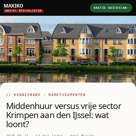
MAXIKO
GRATIS QUICKSCAN
→
WWS(O) SPECIALISTEN
// KENNISBANK · MARKTSEGMENTEN
Middenhuur versus vrije sector
Krimpen aan den IJssel: wat
loont?