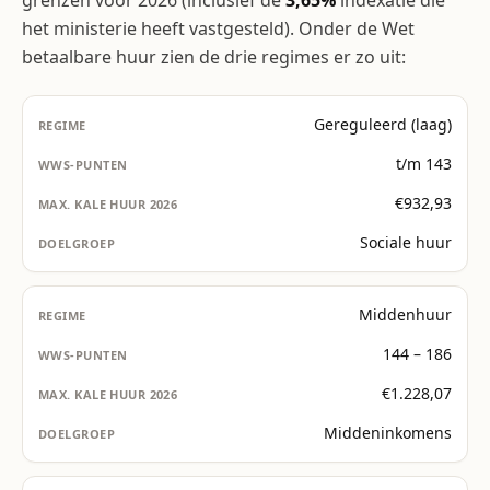
grenzen voor 2026 (inclusief de
3,65%
indexatie die
het ministerie heeft vastgesteld). Onder de Wet
betaalbare huur zien de drie regimes er zo uit:
Gereguleerd (laag)
t/m 143
€932,93
Sociale huur
Middenhuur
144 – 186
€1.228,07
Middeninkomens