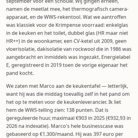
september voor een schouw. Wij gingen erheen,
namen de meetlat mee, het thermografisch camera-
apparaat, en de WWS-rekentool. Wat we aantroffen
was klassiek voor de Krimpense voorraad: enkelglas
in de keuken en het toilet, dubbel glas (HR maar niet
HR++) in de woonkamer, een CV-ketel uit 2009, geen
vloerisolatie, dakisolatie van rockwool die in 1986 was
aangebracht en inmiddels was ingezakt. Energielabel
E, geregistreerd in 2019 toen de vorige eigenaar het
pand kocht.
We zaten met Marco aan de keukentafel — letterlijk,
want hij was die middag toevallig zelf in het pand om
het op te meten voor de keukenleverancier. Ik liet
hem de WWS-telling zien: 138 punten. Dat is
gereguleerde huur, maximaal €903 in 2025 (€932,93 in
2026 na indexatie). Marco's hele businesscase was
gebaseerd op €1.300/maand. Hij was 397 euro per