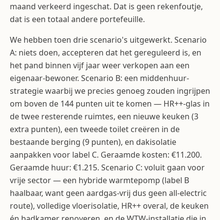
maand verkeerd ingeschat. Dat is geen rekenfoutje,
dat is een totaal andere portefeuille.
We hebben toen drie scenario's uitgewerkt. Scenario
A: niets doen, accepteren dat het gereguleerd is, en
het pand binnen vijf jaar weer verkopen aan een
eigenaar-bewoner. Scenario B: een middenhuur-
strategie waarbij we precies genoeg zouden ingrijpen
om boven de 144 punten uit te komen — HR++-glas in
de twee resterende ruimtes, een nieuwe keuken (3
extra punten), een tweede toilet creëren in de
bestaande berging (9 punten), en dakisolatie
aanpakken voor label C. Geraamde kosten: €11.200.
Geraamde huur: €1.215. Scenario C: voluit gaan voor
vrije sector — een hybride warmtepomp (label B
haalbaar, want geen aardgas-vrij dus geen all-electric
route), volledige vloerisolatie, HR++ overal, de keuken
én badkamer renoveren, en de WTW-installatie die in