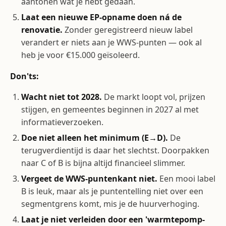
aantonen wat je hebt gedaan.
Laat een nieuwe EP-opname doen ná de
renovatie.
Zonder geregistreerd nieuw label
verandert er niets aan je WWS-punten — ook al
heb je voor €15.000 geïsoleerd.
Don'ts:
Wacht niet tot 2028.
De markt loopt vol, prijzen
stijgen, en gemeentes beginnen in 2027 al met
informatieverzoeken.
Doe niet alleen het minimum (E→D).
De
terugverdientijd is daar het slechtst. Doorpakken
naar C of B is bijna altijd financieel slimmer.
Vergeet de WWS-puntenkant niet.
Een mooi label
B is leuk, maar als je puntentelling niet over een
segmentgrens komt, mis je de huurverhoging.
Laat je niet verleiden door een 'warmtepomp-