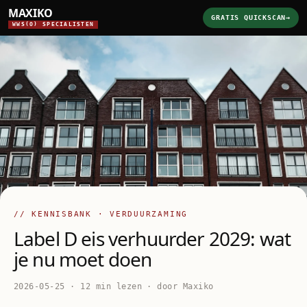
MAXIKO
GRATIS QUICKSCAN
→
WWS(O) SPECIALISTEN
// KENNISBANK · VERDUURZAMING
Label D eis verhuurder 2029: wat
je nu moet doen
2026-05-25 · 12 min lezen · door Maxiko