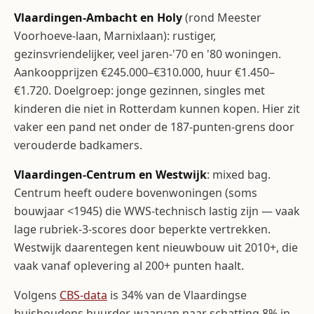
Vlaardingen-Ambacht en Holy
(rond Meester
Voorhoeve-laan, Marnixlaan): rustiger,
gezinsvriendelijker, veel jaren-'70 en '80 woningen.
Aankoopprijzen €245.000–€310.000, huur €1.450–
€1.720. Doelgroep: jonge gezinnen, singles met
kinderen die niet in Rotterdam kunnen kopen. Hier zit
vaker een pand net onder de 187-punten-grens door
verouderde badkamers.
Vlaardingen-Centrum en Westwijk
: mixed bag.
Centrum heeft oudere bovenwoningen (soms
bouwjaar <1945) die WWS-technisch lastig zijn — vaak
lage rubriek-3-scores door beperkte vertrekken.
Westwijk daarentegen kent nieuwbouw uit 2010+, die
vaak vanaf oplevering al 200+ punten haalt.
Volgens
CBS-data
is 34% van de Vlaardingse
huishoudens huurder, waarvan naar schatting 8% in