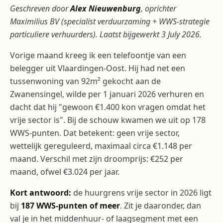
Geschreven door
Alex Nieuwenburg
, oprichter
Maximilius BV (specialist verduurzaming + WWS-strategie
particuliere verhuurders). Laatst bijgewerkt 3 July 2026.
Vorige maand kreeg ik een telefoontje van een
belegger uit Vlaardingen-Oost. Hij had net een
tussenwoning van 92m² gekocht aan de
Zwanensingel, wilde per 1 januari 2026 verhuren en
dacht dat hij "gewoon €1.400 kon vragen omdat het
vrije sector is". Bij de schouw kwamen we uit op 178
WWS-punten. Dat betekent: geen vrije sector,
wettelijk gereguleerd, maximaal circa €1.148 per
maand. Verschil met zijn droomprijs: €252 per
maand, ofwel €3.024 per jaar.
Kort antwoord:
de huurgrens vrije sector in 2026 ligt
bij
187 WWS-punten of meer
. Zit je daaronder, dan
val je in het middenhuur- of laagsegment met een