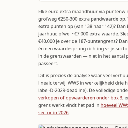
Elke euro extra maandhuur via puntenwin
grofweg €250-300 extra pandwaarde op. Ti
extra punten op (van 138 naar 142)? Dan b
jaarhuur, ofwel ~€7.000 extra waarde. Sle
€40.000 je over de 187-puntengrens? Dan 
én een waardesprong richting vrije-sector-
in de grenswaarden — niet in het aantal 
passeert.
Dit is precies de analyse waar veel verhu
lineair, terwijl WWS in werkelijkheid drie
label-D-2029-deadline). De volledige ond
verkopen of opwaarderen onder box 3
, 
grens werkt vindt het pad in
hoeveel WWS-
sector in 2026
.