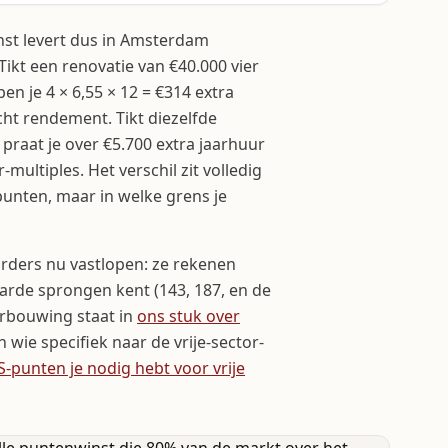
st levert dus in Amsterdam
kt een renovatie van €40.000 vier
en je 4 × 6,55 × 12 = €314 extra
cht rendement. Tikt diezelfde
praat je over €5.700 extra jaarhuur
multiples. Het verschil zit volledig
punten, maar in welke grens je
urders nu vastlopen: ze rekenen
 harde sprongen kent (143, 187, en de
erbouwing staat in
ons stuk over
en wie specifiek naar de vrije-sector-
punten je nodig hebt voor vrije