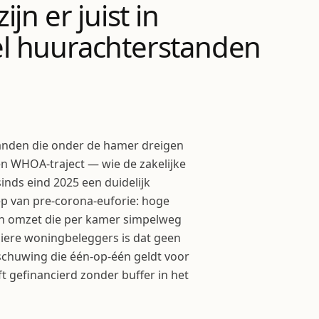
jn er juist in
l huurachterstanden
panden die onder de hamer dreigen
en WHOA-traject — wie de zakelijke
inds eind 2025 een duidelijk
ep van pre-corona-euforie: hoge
en omzet die per kamer simpelweg
liere woningbeleggers is dat geen
schuwing die één-op-één geldt voor
 gefinancierd zonder buffer in het