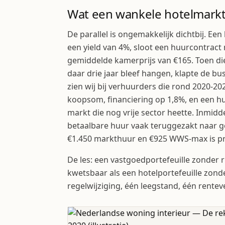
Wat een wankele hotelmarkt
De parallel is ongemakkelijk dichtbij. Een
een yield van 4%, sloot een huurcontract
gemiddelde kamerprijs van €165. Toen di
daar drie jaar bleef hangen, klapte de b
zien wij bij verhuurders die rond 2020-
koopsom, financiering op 1,8%, en een h
markt die nog vrije sector heette. Inmidd
betaalbare huur vaak teruggezakt naar g
€1.450 markthuur en €925 WWS-max is pre
De les: een vastgoedportefeuille zonder r
kwetsbaar als een hotelportefeuille zonde
regelwijziging, één leegstand, één renteve