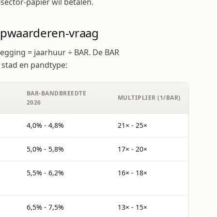
sector-papier wil betalen.
f-opwaarderen-vraag
legging = jaarhuur ÷ BAR. De BAR
 stad en pandtype:
BAR-BANDBREEDTE
MULTIPLIER (1/BAR)
2026
4,0% - 4,8%
21× - 25×
5,0% - 5,8%
17× - 20×
5,5% - 6,2%
16× - 18×
6,5% - 7,5%
13× - 15×