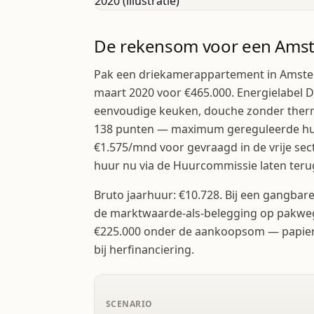
De rekensom voor een Ams
Pak een driekamerappartement in Amste
maart 2020 voor €465.000. Energielabel D,
eenvoudige keuken, douche zonder therm
138 punten — maximum gereguleerde huu
€1.575/mnd voor gevraagd in de vrije se
huur nu via de Huurcommissie laten te
Bruto jaarhuur: €10.728. Bij een gangb
de marktwaarde-als-belegging op pakweg
€225.000 onder de aankoopsom — papier 
bij herfinanciering.
SCENARIO