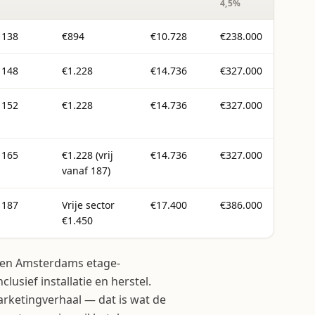
4,5%
138
€894
€10.728
€238.000
148
€1.228
€14.736
€327.000
152
€1.228
€14.736
€327.000
165
€1.228 (vrij
€14.736
€327.000
vanaf 187)
187
Vrije sector
€17.400
€386.000
€1.450
 een Amsterdams etage-
lusief installatie en herstel.
rketingverhaal — dat is wat de