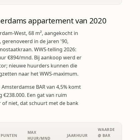
terdams appartement van 2020
rdam-West, 68 m², aangekocht in
 gerenoveerd in de jaren '90,
ostaatkraan. WWS-telling 2026:
r €894/mnd. Bij aankoop werd er
ctor; nieuwe huurders kunnen die
rugzetten naar het WWS-maximum.
are Amsterdamse BAR van 4,5% komt
 €238.000. Een gat van ruim
of niet, dat schuurt met de bank
WAARDE
MAX
PUNTEN
JAARHUUR
@ BAR
HUUR/MND