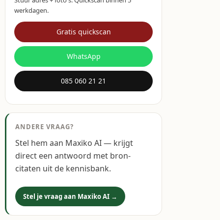
Stuur adres + foto's. Quickscan binnen 5
werkdagen.
Gratis quickscan
WhatsApp
085 060 21 21
ANDERE VRAAG?
Stel hem aan Maxiko AI — krijgt
direct een antwoord met bron-
citaten uit de kennisbank.
Stel je vraag aan Maxiko AI →