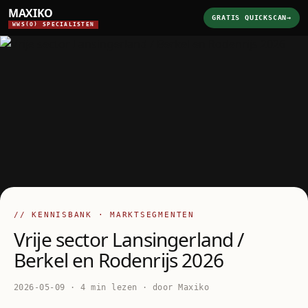
MAXIKO
GRATIS QUICKSCAN
→
WWS(O) SPECIALISTEN
// KENNISBANK · MARKTSEGMENTEN
Vrije sector Lansingerland /
Berkel en Rodenrijs 2026
2026-05-09 · 4 min lezen · door Maxiko