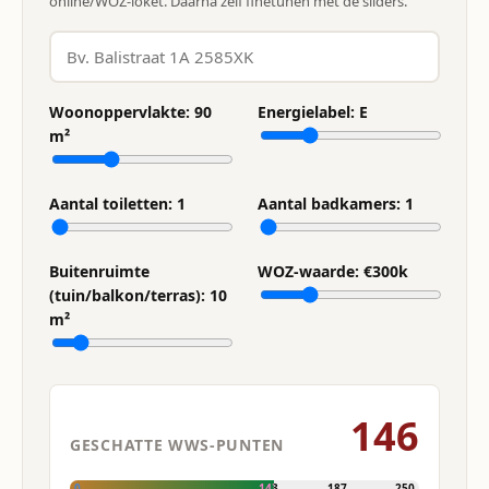
online/WOZ-loket. Daarna zelf finetunen met de sliders.
Woonoppervlakte:
90
Energielabel:
E
m²
Aantal toiletten:
1
Aantal badkamers:
1
Buitenruimte
WOZ-waarde: €
300
k
(tuin/balkon/terras):
10
m²
146
GESCHATTE WWS-PUNTEN
0
143
187
250