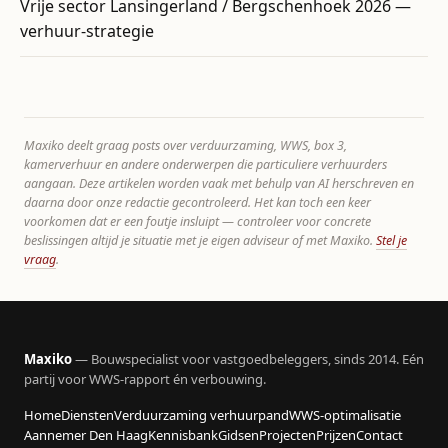
Vrije sector Lansingerland / Bergschenhoek 2026 —
verhuur-strategie
Maxiko deelt graag posts over verduurzaming, WWS, box 3,
kamerverhuur en andere onderwerpen die particuliere verhuurders
aangaan. Deze artikelen worden vaak met behulp van AI herschreven en
daarna door onze redactie gecontroleerd. Het kan toch een keer
voorkomen dat er een foutje insluipt — controleer voor concrete
beslissingen altijd je situatie met je eigen adviseur of met Maxiko.
Stel je
vraag
.
Maxiko
— Bouwspecialist voor vastgoedbeleggers, sinds 2014. Eén
partij voor WWS-rapport én verbouwing.
Home
Diensten
Verduurzaming verhuurpand
WWS-optimalisatie
Aannemer Den Haag
Kennisbank
Gidsen
Projecten
Prijzen
Contact