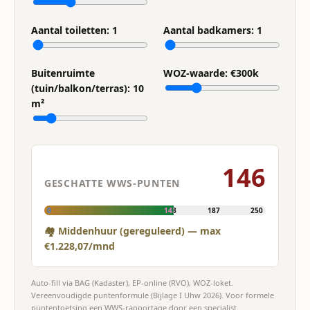
Aantal toiletten:
1
Aantal badkamers:
1
Buitenruimte
WOZ-waarde: €
300
k
(tuin/balkon/terras):
10
m²
146
GESCHATTE WWS-PUNTEN
0
143
187
250
🏘 Middenhuur (gereguleerd) — max
€1.228,07/mnd
Auto-fill via BAG (Kadaster), EP-online (RVO), WOZ-loket.
Vereenvoudigde puntenformule (Bijlage I Uhw 2026). Voor formele
puntentoetsing een WWS-rapportage door een specialist.