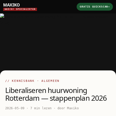
MAXIKO
GRATIS QUICKSCAN
→
WWS(O) SPECIALISTEN
// KENNISBANK · ALGEMEEN
Liberaliseren huurwoning
Rotterdam — stappenplan 2026
2026-05-09 · 7 min lezen · door Maxiko