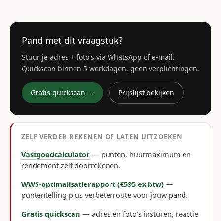
Pand met dit vraagstuk?
Stuur je adres + foto's via WhatsApp of e-mail.
Quickscan binnen 5 werkdagen, geen verplichtingen.
Gratis quickscan →
Prijslijst bekijken
ZELF VERDER REKENEN OF LATEN UITZOEKEN
Vastgoedcalculator
— punten, huurmaximum en
rendement zelf doorrekenen.
WWS-optimalisatierapport (€595 ex btw)
—
puntentelling plus verbeterroute voor jouw pand.
Gratis quickscan
— adres en foto's insturen, reactie