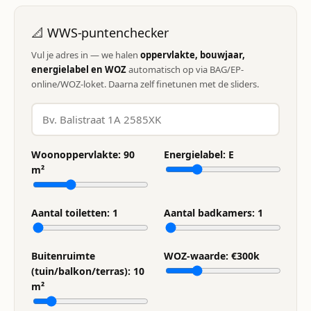
📐 WWS-puntenchecker
Vul je adres in — we halen
oppervlakte, bouwjaar,
energielabel en WOZ
automatisch op via BAG/EP-
online/WOZ-loket. Daarna zelf finetunen met de sliders.
Woonoppervlakte:
90
Energielabel:
E
m²
Aantal toiletten:
1
Aantal badkamers:
1
Buitenruimte
WOZ-waarde: €
300
k
(tuin/balkon/terras):
10
m²