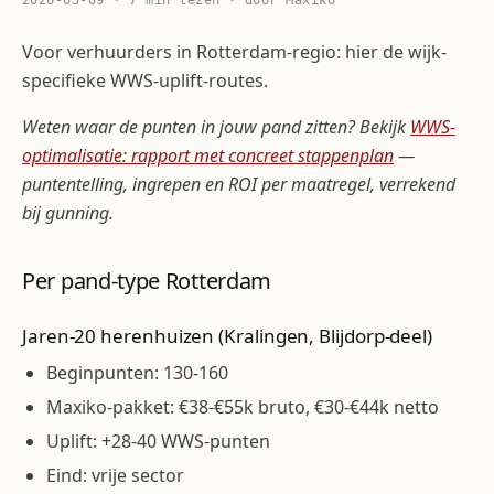
2026-05-09 · 7 min lezen · door Maxiko
Voor verhuurders in Rotterdam-regio: hier de wijk-
specifieke WWS-uplift-routes.
Weten waar de punten in jouw pand zitten? Bekijk
WWS-
optimalisatie: rapport met concreet stappenplan
—
puntentelling, ingrepen en ROI per maatregel, verrekend
bij gunning.
Per pand-type Rotterdam
Jaren-20 herenhuizen (Kralingen, Blijdorp-deel)
Beginpunten: 130-160
Maxiko-pakket: €38-€55k bruto, €30-€44k netto
Uplift: +28-40 WWS-punten
Eind: vrije sector