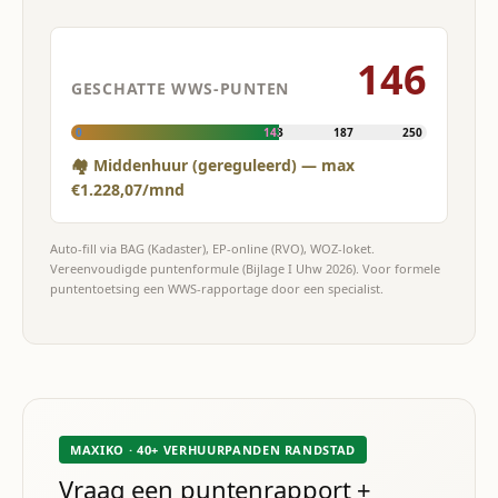
146
GESCHATTE WWS-PUNTEN
0
143
187
250
🏘 Middenhuur (gereguleerd) — max
€1.228,07/mnd
Auto-fill via BAG (Kadaster), EP-online (RVO), WOZ-loket.
Vereenvoudigde puntenformule (Bijlage I Uhw 2026). Voor formele
puntentoetsing een WWS-rapportage door een specialist.
MAXIKO · 40+ VERHUURPANDEN RANDSTAD
Vraag een puntenrapport +