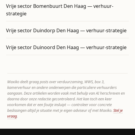
Vrije sector Bomenbuurt Den Haag — verhuur-
strategie
Vrije sector Duindorp Den Haag — verhuur-strategie
Vrije sector Duinoord Den Haag — verhuur-strategie
Maxiko deelt graag posts over verduurzaming, WWS, box 3,
kamerverhuur en andere onderwerpen die particuliere verhuurders
aangaan. Deze artikelen worden vaak met behulp van AI herschreven en
daarna door onze redactie gecontroleerd. Het kan toch een keer
voorkomen dat er een foutje insluipt — controleer voor concrete
beslissingen altijd je situatie met je eigen adviseur of met Maxiko.
Stel je
vraag
.