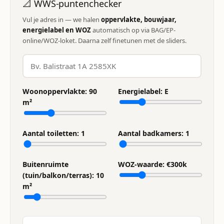
📐 WWS-puntenchecker
Vul je adres in — we halen
oppervlakte, bouwjaar,
energielabel en WOZ
automatisch op via BAG/EP-
online/WOZ-loket. Daarna zelf finetunen met de sliders.
Woonoppervlakte:
90
Energielabel:
E
m²
Aantal toiletten:
1
Aantal badkamers:
1
Buitenruimte
WOZ-waarde: €
300
k
(tuin/balkon/terras):
10
m²