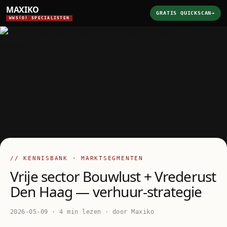
MAXIKO
GRATIS QUICKSCAN
→
WWS(O) SPECIALISTEN
// KENNISBANK · MARKTSEGMENTEN
Vrije sector Bouwlust + Vrederust
Den Haag — verhuur-strategie
2026-05-09 · 4 min lezen · door Maxiko