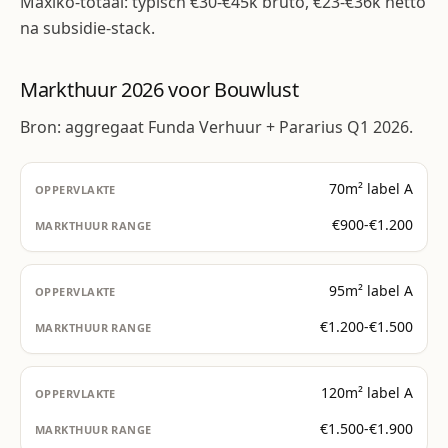
Maxiko-totaal: typisch €30-€45k bruto, €23-€36k netto
na subsidie-stack.
Markthuur 2026 voor Bouwlust
Bron: aggregaat Funda Verhuur + Pararius Q1 2026.
70m² label A
€900-€1.200
95m² label A
€1.200-€1.500
120m² label A
€1.500-€1.900