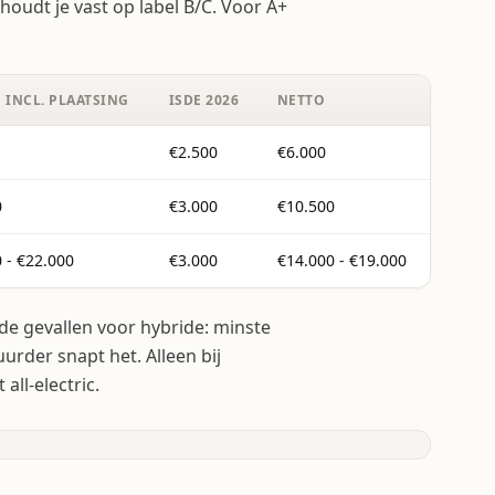
houdt je vast op label B/C. Voor A+
 INCL. PLAATSING
ISDE 2026
NETTO
€2.500
€6.000
0
€3.000
€10.500
 - €22.000
€3.000
€14.000 - €19.000
de gevallen voor hybride: minste
urder snapt het. Alleen bij
all-electric.