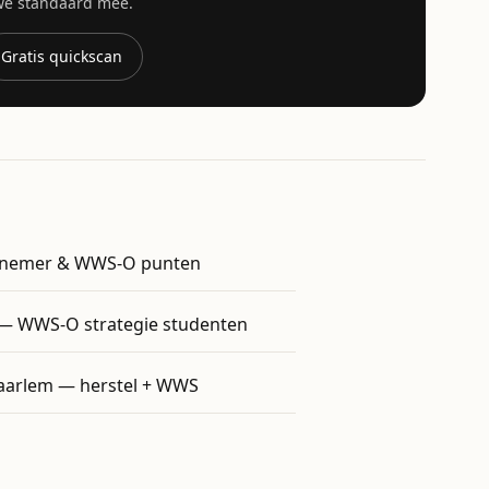
 we standaard mee.
Gratis quickscan
nemer & WWS-O punten
— WWS-O strategie studenten
arlem — herstel + WWS