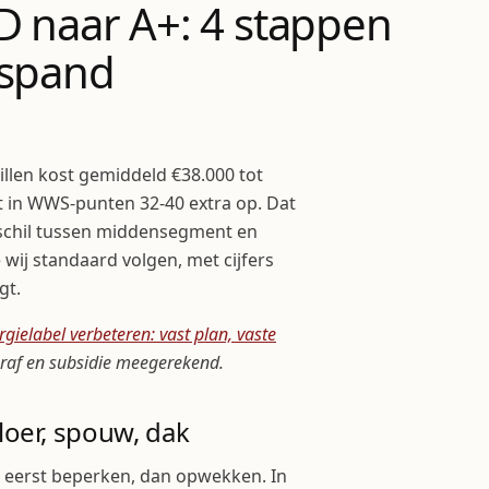
D naar A+: 4 stappen
gspand
illen kost gemiddeld €38.000 tot
t in WWS-punten 32-40 extra op. Dat
rschil tussen middensegment en
e wij standaard volgen, met cijfers
gt.
rgielabel verbeteren: vast plan, vaste
raf en subsidie meegerekend.
loer, spouw, dak
a: eerst beperken, dan opwekken. In