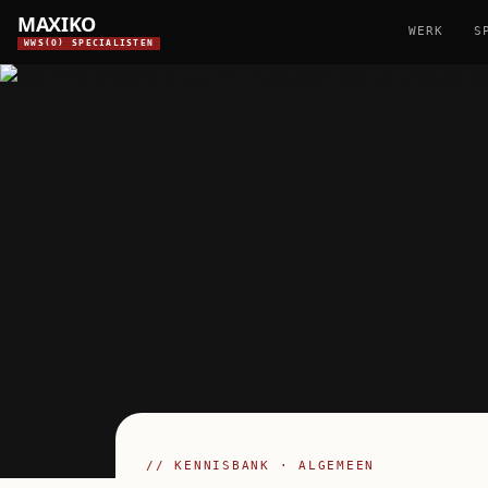
MAXIKO
WERK
S
WWS(O) SPECIALISTEN
// KENNISBANK · ALGEMEEN