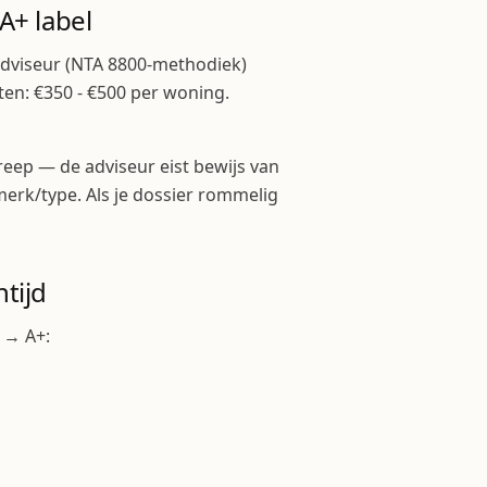
A+ label
adviseur (NTA 8800-methodiek)
ten: €350 - €500 per woning.
reep — de adviseur eist bewijs van
rk/type. Als je dossier rommelig
tijd
 → A+: