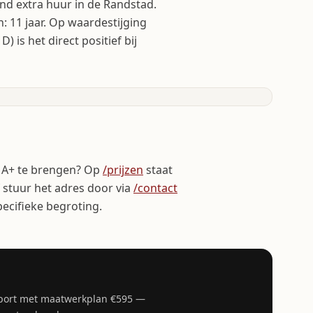
nd extra huur in de Randstad.
: 11 jaar. Op waardestijging
D) is het direct positief bij
r A+ te brengen? Op
/prijzen
staat
f stuur het adres door via
/contact
ecifieke begroting.
apport met maatwerkplan €595 —