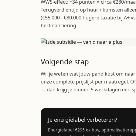
WWS-effect: +34 punten = circa €280/maa
Terugverdientijd op huurinkomsten alleen
(€55.000 - €80.000 hogere taxatie bij A+ vs 
herfinanciering.
Volgende stap
Wil je weten wat jouw pand kost om naa
onze complete prijslijst per maatregel. O
— dan krijg je binnen 5 werkdagen een sp
Je energielabel verbeteren?
Energielabel €295 ex btw, optimalisatier