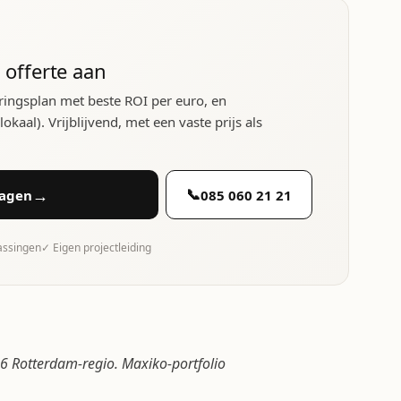
 offerte aan
ringsplan met beste ROI per euro, en
kaal). Vrijblijvend, met een vaste prijs als
→
📞
ragen
085 060 21 21
rassingen
✓ Eigen projectleiding
 Rotterdam-regio. Maxiko-portfolio