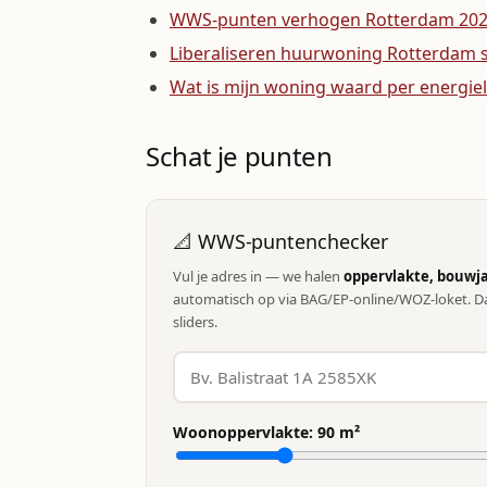
WWS-punten verhogen Rotterdam 20
Liberaliseren huurwoning Rotterdam 
Wat is mijn woning waard per energie
Schat je punten
📐 WWS-puntenchecker
Vul je adres in — we halen
oppervlakte, bouwja
automatisch op via BAG/EP-online/WOZ-loket. Da
sliders.
Woonoppervlakte:
90
m²