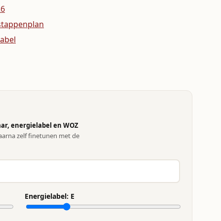
26
stappenplan
label
ar, energielabel en WOZ
arna zelf finetunen met de
Energielabel:
E