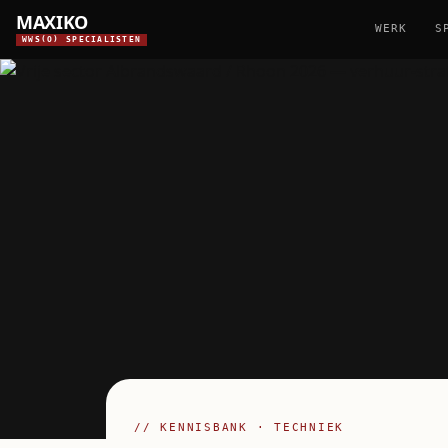
MAXIKO
WERK
S
WWS(O) SPECIALISTEN
// KENNISBANK · TECHNIEK