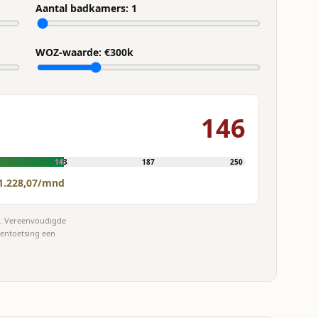
Aantal badkamers:
1
WOZ-waarde: €
300
k
146
143
187
250
1.228,07/mnd
et. Vereenvoudigde
tentoetsing een