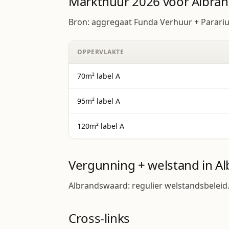
Markthuur 2026 voor Albra
Bron: aggregaat Funda Verhuur + Parariu
OPPERVLAKTE
70m² label A
95m² label A
120m² label A
Vergunning + welstand in A
Albrandswaard: regulier welstandsbeleid
Cross-links