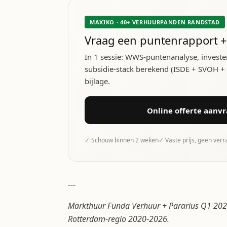
MAXIKO · 40+ VERHUURPANDEN RANDSTAD
Vraag een puntenrapport +
In 1 sessie: WWS-puntenanalyse, investe
subsidie-stack berekend (ISDE + SVOH + lo
bijlage.
Online offerte aanv
✓ Schouw binnen 2 weken
✓ Vaste prijs, geen ver
---
Markthuur Funda Verhuur + Pararius Q1 2026
Rotterdam-regio 2020-2026.