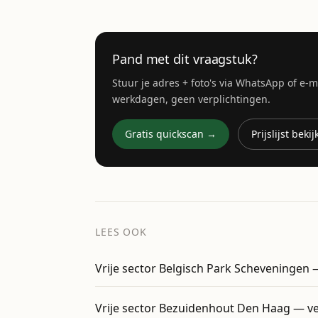
Pand met dit vraagstuk?
Stuur je adres + foto's via WhatsApp of e-
werkdagen, geen verplichtingen.
Gratis quickscan →
Prijslijst beki
LEES OOK
Vrije sector Belgisch Park Scheveningen 
Vrije sector Bezuidenhout Den Haag — ve