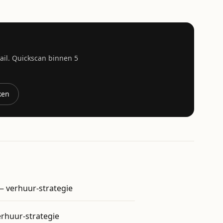
mail. Quickscan binnen 5
jken
— verhuur-strategie
rhuur-strategie