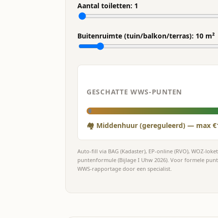
Aantal toiletten:
1
Buitenruimte (tuin/balkon/terras):
10
m²
GESCHATTE WWS-PUNTEN
0
🏘 Middenhuur (gereguleerd) — max €
Auto-fill via BAG (Kadaster), EP-online (RVO), WOZ-lok
puntenformule (Bijlage I Uhw 2026). Voor formele pun
WWS-rapportage door een specialist.