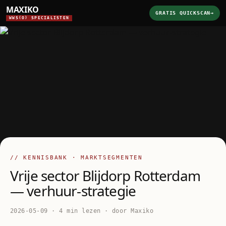
MAXIKO
GRATIS QUICKSCAN
→
WWS(O) SPECIALISTEN
// KENNISBANK · MARKTSEGMENTEN
Vrije sector Blijdorp Rotterdam
— verhuur-strategie
2026-05-09 · 4 min lezen · door Maxiko