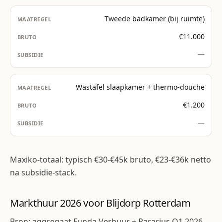
Tweede badkamer (bij ruimte)
€11.000
—
Wastafel slaapkamer + thermo-douche
€1.200
—
Maxiko-totaal: typisch €30-€45k bruto, €23-€36k netto
na subsidie-stack.
Markthuur 2026 voor Blijdorp Rotterdam
Bron: aggregaat Funda Verhuur + Pararius Q1 2026.