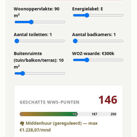
Woonoppervlakte:
90
Energielabel:
E
m²
Aantal toiletten:
1
Aantal badkamers:
1
Buitenruimte
WOZ-waarde: €
300
k
(tuin/balkon/terras):
10
m²
146
GESCHATTE WWS-PUNTEN
0
143
187
250
🏘 Middenhuur (gereguleerd) — max
€1.228,07/mnd