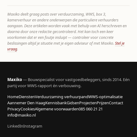
Maxiko deelt graag posts over verduurzaming, WWS, box 3,
kamerverhuur en andere onderwerpen die particuliere verhuurders
aangaan. Deze artikelen worden vaak met behulp van AI herschreven en
daarna door onze redactie gecontroleerd. Het kan toch een keer
voorkomen dat er een foutje insluipt — controleer voor concrete
beslissingen altijd je situatie met je eigen adviseur of met Maxiko.
Stel je
vraag
.
Maxiko
— Bouwspecialist voor vastgoedbeleggers, sinds 2014. Eén
partij voor WWS-rapport én verbouwing.
Home
Diensten
Verduurzaming verhuurpand
WWS-optimalisatie
Aannemer Den Haag
Kennisbank
Gidsen
Projecten
Prijzen
Contact
Privacy
Cookies
Algemene voorwaarden
085 060 21 21
info@maxiko.nl
LinkedIn
Instagram