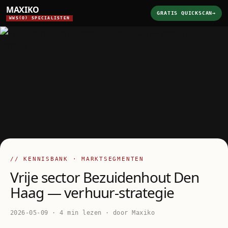
MAXIKO
GRATIS QUICKSCAN
→
WWS(O) SPECIALISTEN
// KENNISBANK · MARKTSEGMENTEN
Vrije sector Bezuidenhout Den
Haag — verhuur-strategie
2026-05-09 · 4 min lezen · door Maxiko