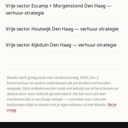
Vrije sector Escamp + Morgenstond Den Haag —
verhuur-strategie
Vrije sector Houtwijk Den Haag — verhuur-strategie
Vrije sector Kijkduin Den Haag — verhuur-strategie
Maxiko deelt graag posts over verduurzaming, WWS, box 3,
kamerverhuur en andere onderwerpen die particuliere verhuurders
aangaan. Deze artikelen worden vaak met behulp van AI herschreven en
daarna door onze redactie gecontroleerd. Het kan toch een keer
voorkomen dat er een foutje insluipt — controleer voor concrete
beslissingen altijd je situatie met je eigen adviseur of met Maxiko.
Stel je
vraag
.