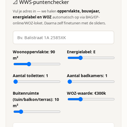
📐 WWS-puntenchecker
Vul je adres in — we halen
oppervlakte, bouwjaar,
energielabel en WOZ
automatisch op via BAG/EP-
online/WOZ-loket. Daarna zelf finetunen met de sliders.
Woonoppervlakte:
90
Energielabel:
E
m²
Aantal toiletten:
1
Aantal badkamers:
1
Buitenruimte
WOZ-waarde: €
300
k
(tuin/balkon/terras):
10
m²