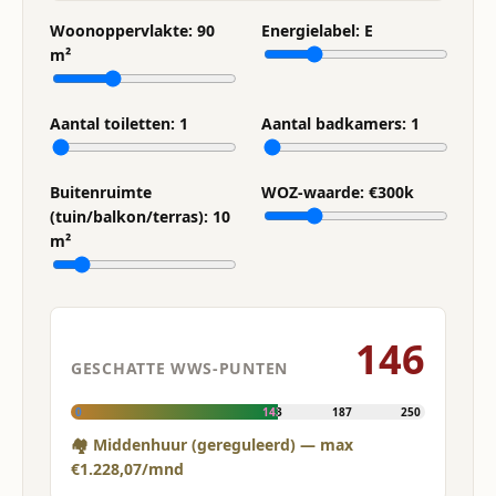
Woonoppervlakte:
90
Energielabel:
E
m²
Aantal toiletten:
1
Aantal badkamers:
1
Buitenruimte
WOZ-waarde: €
300
k
(tuin/balkon/terras):
10
m²
146
GESCHATTE WWS-PUNTEN
0
143
187
250
🏘 Middenhuur (gereguleerd) — max
€1.228,07/mnd