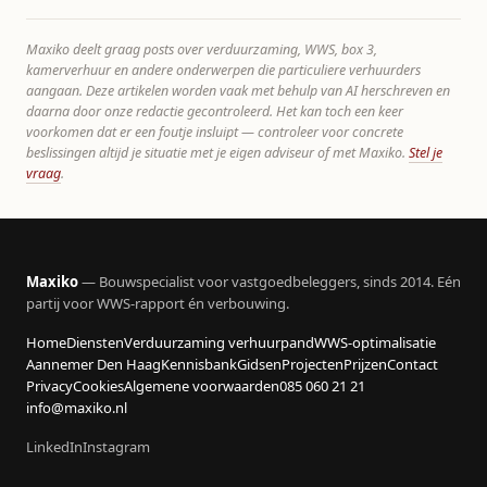
Maxiko deelt graag posts over verduurzaming, WWS, box 3,
kamerverhuur en andere onderwerpen die particuliere verhuurders
aangaan. Deze artikelen worden vaak met behulp van AI herschreven en
daarna door onze redactie gecontroleerd. Het kan toch een keer
voorkomen dat er een foutje insluipt — controleer voor concrete
beslissingen altijd je situatie met je eigen adviseur of met Maxiko.
Stel je
vraag
.
Maxiko
— Bouwspecialist voor vastgoedbeleggers, sinds 2014. Eén
partij voor WWS-rapport én verbouwing.
Home
Diensten
Verduurzaming verhuurpand
WWS-optimalisatie
Aannemer Den Haag
Kennisbank
Gidsen
Projecten
Prijzen
Contact
Privacy
Cookies
Algemene voorwaarden
085 060 21 21
info@maxiko.nl
LinkedIn
Instagram