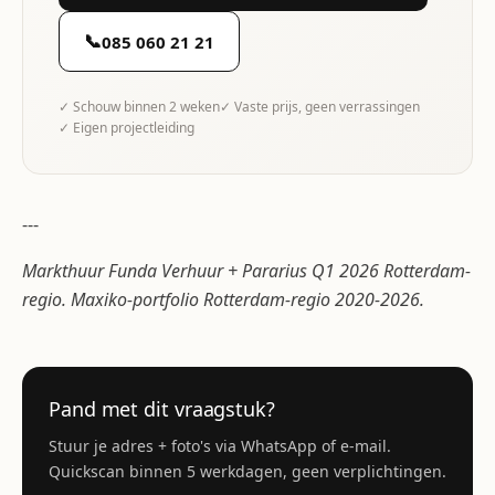
📞
085 060 21 21
✓ Schouw binnen 2 weken
✓ Vaste prijs, geen verrassingen
✓ Eigen projectleiding
---
Markthuur Funda Verhuur + Pararius Q1 2026 Rotterdam-
regio. Maxiko-portfolio Rotterdam-regio 2020-2026.
Pand met dit vraagstuk?
Stuur je adres + foto's via WhatsApp of e-mail.
Quickscan binnen 5 werkdagen, geen verplichtingen.