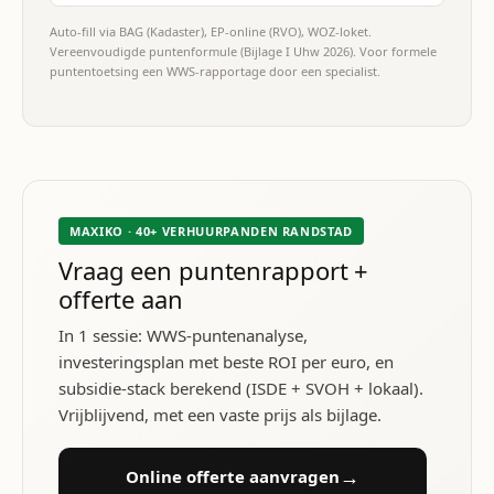
Auto-fill via BAG (Kadaster), EP-online (RVO), WOZ-loket.
Vereenvoudigde puntenformule (Bijlage I Uhw 2026). Voor formele
puntentoetsing een WWS-rapportage door een specialist.
MAXIKO · 40+ VERHUURPANDEN RANDSTAD
Vraag een puntenrapport +
offerte aan
In 1 sessie: WWS-puntenanalyse,
investeringsplan met beste ROI per euro, en
subsidie-stack berekend (ISDE + SVOH + lokaal).
Vrijblijvend, met een vaste prijs als bijlage.
→
Online offerte aanvragen