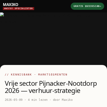
MAXIKO
GRATIS QUICKSCAN
→
WWS(O) SPECIALISTEN
// KENNISBANK · MARKTSEGMENTEN
Vrije sector Pijnacker-Nootdorp
2026 — verhuur-strategie
2026-05-09 · 4 min lezen · door Maxiko