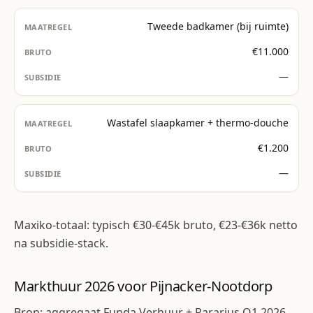
Tweede badkamer (bij ruimte)
€11.000
—
Wastafel slaapkamer + thermo-douche
€1.200
—
Maxiko-totaal: typisch €30-€45k bruto, €23-€36k netto
na subsidie-stack.
Markthuur 2026 voor Pijnacker-Nootdorp
Bron: aggregaat Funda Verhuur + Pararius Q1 2026.