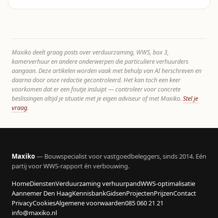
Maxiko deelt graag posts over verduurzaming, WWS, box 3,
kamerverhuur en andere onderwerpen die particuliere verhuurders
aangaan. Deze artikelen worden vaak met behulp van AI herschreven en
daarna door onze redactie gecontroleerd. Het kan toch een keer
voorkomen dat er een foutje insluipt — controleer voor concrete
beslissingen altijd je situatie met je eigen adviseur of met Maxiko.
Stel je
vraag
.
Maxiko
— Bouwspecialist voor vastgoedbeleggers, sinds 2014. Eén
partij voor WWS-rapport én verbouwing.
Home
Diensten
Verduurzaming verhuurpand
WWS-optimalisatie
Aannemer Den Haag
Kennisbank
Gidsen
Projecten
Prijzen
Contact
Privacy
Cookies
Algemene voorwaarden
085 060 21 21
info@maxiko.nl