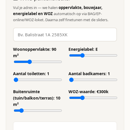
Vul je adres in — we halen
oppervlakte, bouwjaar,
energielabel en WOZ
automatisch op via BAG/EP-
online/WOZ-loket. Daarna zelf finetunen met de sliders.
Woonoppervlakte:
90
Energielabel:
E
m²
Aantal toiletten:
1
Aantal badkamers:
1
Buitenruimte
WOZ-waarde: €
300
k
(tuin/balkon/terras):
10
m²