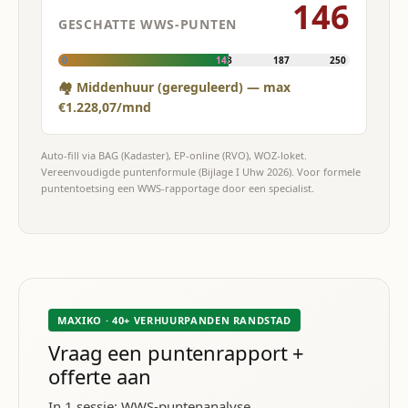
146
GESCHATTE WWS-PUNTEN
0
143
187
250
🏘 Middenhuur (gereguleerd) — max
€1.228,07/mnd
Auto-fill via BAG (Kadaster), EP-online (RVO), WOZ-loket.
Vereenvoudigde puntenformule (Bijlage I Uhw 2026). Voor formele
puntentoetsing een WWS-rapportage door een specialist.
MAXIKO · 40+ VERHUURPANDEN RANDSTAD
Vraag een puntenrapport +
offerte aan
In 1 sessie: WWS-puntenanalyse,