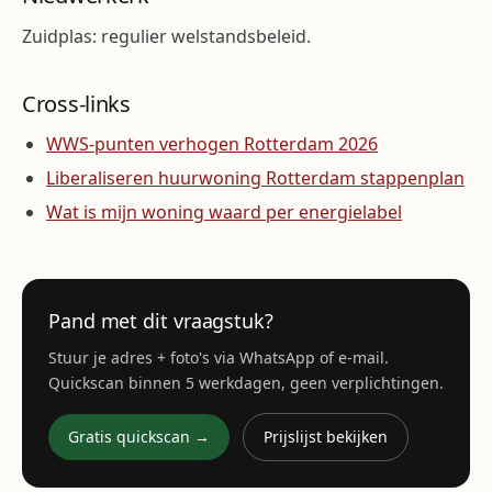
Zuidplas: regulier welstandsbeleid.
Cross-links
WWS-punten verhogen Rotterdam 2026
Liberaliseren huurwoning Rotterdam stappenplan
Wat is mijn woning waard per energielabel
Pand met dit vraagstuk?
Stuur je adres + foto's via WhatsApp of e-mail.
Quickscan binnen 5 werkdagen, geen verplichtingen.
Gratis quickscan →
Prijslijst bekijken