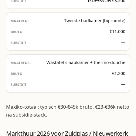
ISDE+SVOH €3.500
Tweede badkamer (bij ruimte)
€11.000
—
Wastafel slaapkamer + thermo-douche
€1.200
—
Maxiko-totaal: typisch €30-€45k bruto, €23-€36k netto
na subsidie-stack.
Markthuur 2026 voor Zuidplas / Nieuwerkerk