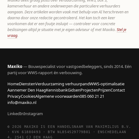
Maxiko deelt graag posts over verduurzaming, WWS, box 3,
kamerverhuur en andere onderwerpen die particuliere verhuurders
aangaan. Deze artikelen worden vaak met behulp van AI herschreven en
daarna door onze redactie gecontroleerd. Het kan toch een keer
voorkomen dat er een foutje insluipt — controleer voor concrete
beslissingen altijd je situatie met je eigen adviseur of met Maxiko.
Stel je
vraag
.
Maxiko
— Bouwspecialist voor vastgoedbeleggers, sinds 2014. Eén
partij voor WWS-rapport én verbouwing.
Home
Diensten
Verduurzaming verhuurpand
WWS-optimalisatie
Aannemer Den Haag
Kennisbank
Gidsen
Projecten
Prijzen
Contact
Privacy
Cookies
Algemene voorwaarden
085 060 21 21
info@maxiko.nl
LinkedIn
Instagram
© 2026 MAXIKO IS EEN HANDELSNAAM VAN MAXIMILIUS B.V.
· KVK 61880493 · BTW NL854529779B01 · ENSCHEDELAAN
4, 2541 CJ DEN HAAG