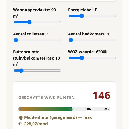
Woonoppervlakte:
90
Energielabel:
E
m²
Aantal toiletten:
1
Aantal badkamers:
1
Buitenruimte
WOZ-waarde: €
300
k
(tuin/balkon/terras):
10
m²
146
GESCHATTE WWS-PUNTEN
0
143
187
250
🏘 Middenhuur (gereguleerd) — max
€1.228,07/mnd