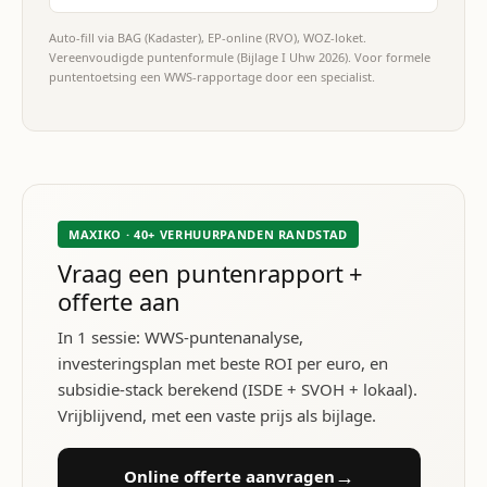
Auto-fill via BAG (Kadaster), EP-online (RVO), WOZ-loket.
Vereenvoudigde puntenformule (Bijlage I Uhw 2026). Voor formele
puntentoetsing een WWS-rapportage door een specialist.
MAXIKO · 40+ VERHUURPANDEN RANDSTAD
Vraag een puntenrapport +
offerte aan
In 1 sessie: WWS-puntenanalyse,
investeringsplan met beste ROI per euro, en
subsidie-stack berekend (ISDE + SVOH + lokaal).
Vrijblijvend, met een vaste prijs als bijlage.
→
Online offerte aanvragen