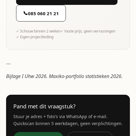
📞
085 060 21 21
✓ Schouw binnen 2 weken
✓ Vaste prijs, geen verrassingen
✓ Eigen projectleiding
---
Bijlage I Uhw 2026. Maxiko-portfolio statistieken 2026.
Pand met dit vraagstuk?
Stuur je adres + foto's via WhatsApp of e-mail.
Quickscan binnen 5 werkdagen, geen verplichtingen.