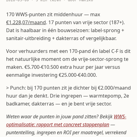
2026-05-09 · 5 min lezen · door Maxiko
170 WWS-punten zit middenhuur — max
€1.228,07/maand
. 17 punten van vrije sector (187+).
Dat is haalbaar in één bouwseizoen: label-sprong +
sanitair-uitbreiding + dakterras of vergelijkbaar.
Voor verhuurders met een 170-pand én label C-F is dit
het natuurlijke moment om de vrije-sector-sprong te
maken. €5.700-€10.500 extra huur per jaar versus
eenmalige investering €25.000-€40.000.
> Punch: bij 170 punten zit je dichter bij €2.000/maand
huur dan je denkt. Drie ingrepen — warmtepomp, 2e
badkamer, dakterras — en je bent vrije sector.
Weten waar de punten in jouw pand zitten? Bekijk
WWS-
optimalisatie: rapport met concreet stappenplan
—
puntentelling, ingrepen en ROI per maatregel, verrekend