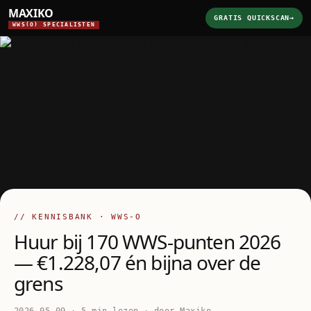
MAXIKO
GRATIS QUICKSCAN
→
WWS(O) SPECIALISTEN
// KENNISBANK · WWS-O
Huur bij 170 WWS-punten 2026
— €1.228,07 én bijna over de
grens