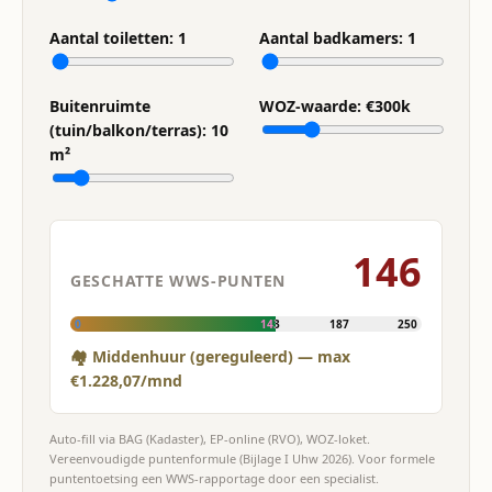
Aantal toiletten:
1
Aantal badkamers:
1
Buitenruimte
WOZ-waarde: €
300
k
(tuin/balkon/terras):
10
m²
146
GESCHATTE WWS-PUNTEN
0
143
187
250
🏘 Middenhuur (gereguleerd) — max
€1.228,07/mnd
Auto-fill via BAG (Kadaster), EP-online (RVO), WOZ-loket.
Vereenvoudigde puntenformule (Bijlage I Uhw 2026). Voor formele
puntentoetsing een WWS-rapportage door een specialist.