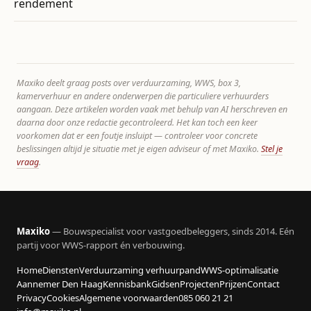
rendement
Maxiko deelt graag posts over verduurzaming, WWS, box 3,
kamerverhuur en andere onderwerpen die particuliere verhuurders
aangaan. Deze artikelen worden vaak met behulp van AI herschreven en
daarna door onze redactie gecontroleerd. Het kan toch een keer
voorkomen dat er een foutje insluipt — controleer voor concrete
beslissingen altijd je situatie met je eigen adviseur of met Maxiko.
Stel je
vraag
.
Maxiko
— Bouwspecialist voor vastgoedbeleggers, sinds 2014. Eén
partij voor WWS-rapport én verbouwing.
Home
Diensten
Verduurzaming verhuurpand
WWS-optimalisatie
Aannemer Den Haag
Kennisbank
Gidsen
Projecten
Prijzen
Contact
Privacy
Cookies
Algemene voorwaarden
085 060 21 21