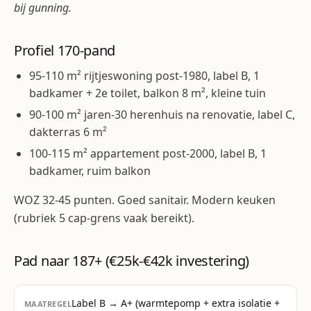
bij gunning.
Profiel 170-pand
95-110 m² rijtjeswoning post-1980, label B, 1
badkamer + 2e toilet, balkon 8 m², kleine tuin
90-100 m² jaren-30 herenhuis na renovatie, label C,
dakterras 6 m²
100-115 m² appartement post-2000, label B, 1
badkamer, ruim balkon
WOZ 32-45 punten. Goed sanitair. Modern keuken
(rubriek 5 cap-grens vaak bereikt).
Pad naar 187+ (€25k-€42k investering)
Label B → A+ (warmtepomp + extra isolatie +