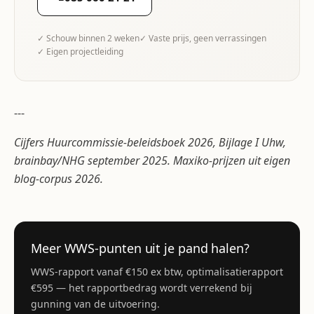
✓ Schouw binnen 2 weken
✓ Vaste prijs, geen verrassingen
✓ Eigen projectleiding
---
Cijfers Huurcommissie-beleidsboek 2026, Bijlage I Uhw,
brainbay/NHG september 2025. Maxiko-prijzen uit eigen
blog-corpus 2026.
Meer WWS-punten uit je pand halen?
WWS-rapport vanaf €150 ex btw, optimalisatierapport
€595 — het rapportbedrag wordt verrekend bij
gunning van de uitvoering.