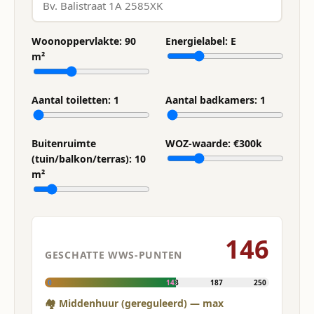
Woonoppervlakte:
90
Energielabel:
E
m²
Aantal toiletten:
1
Aantal badkamers:
1
Buitenruimte
WOZ-waarde: €
300
k
(tuin/balkon/terras):
10
m²
146
GESCHATTE WWS-PUNTEN
0
143
187
250
🏘 Middenhuur (gereguleerd) — max