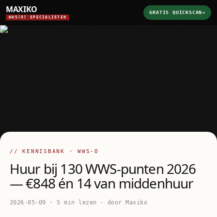
MAXIKO
GRATIS QUICKSCAN
→
WWS(O) SPECIALISTEN
// KENNISBANK · WWS-O
Huur bij 130 WWS-punten 2026
— €848 én 14 van middenhuur
2026-05-09 · 5 min lezen · door Maxiko