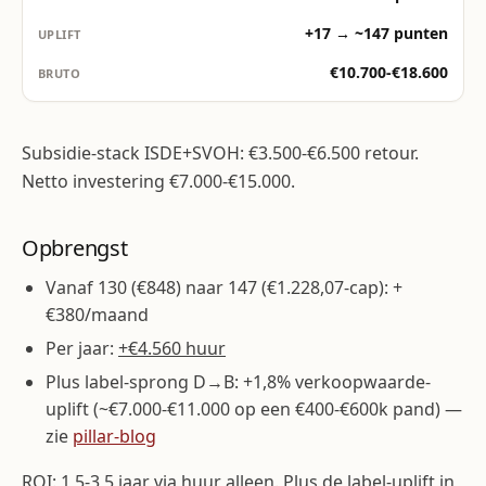
+17 → ~147 punten
€10.700-€18.600
Subsidie-stack ISDE+SVOH: €3.500-€6.500 retour.
Netto investering €7.000-€15.000.
Opbrengst
Vanaf 130 (€848) naar 147 (€1.228,07-cap): +
€380/maand
Per jaar:
+€4.560 huur
Plus label-sprong D→B: +1,8% verkoopwaarde-
uplift (~€7.000-€11.000 op een €400-€600k pand) —
zie
pillar-blog
ROI: 1,5-3,5 jaar via huur alleen. Plus de label-uplift in