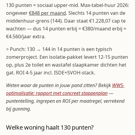
130 punten = sociaal upper-mid. Max-tabel-huur 2026:
ongeveer
€848 per maand
. Slechts 14 punten van de
middenhuur-grens (144). Daar staat €1.228,07 cap te
wachten — dus 14 punten erbij = €380/maand erbij =
€4.560/jaar extra.
> Punch: 130 → 144 in 14 punten is een typisch
zomerproject. Een isolatie-pakket levert 12-15 punten
op, plus 2e toilet en wastafel slaapkamer dichten het
gat. ROI 4-5 jaar incl. ISDE+SVOH-stack.
Weten waar de punten in jouw pand zitten? Bekijk
WWS-
optimalisatie: rapport met concreet stappenplan
—
puntentelling, ingrepen en ROI per maatregel, verrekend
bij gunning.
Welke woning haalt 130 punten?