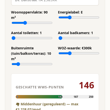
Woonoppervlakte:
90
Energielabel:
E
m²
Aantal toiletten:
1
Aantal badkamers:
1
Buitenruimte
WOZ-waarde: €
300
k
(tuin/balkon/terras):
10
m²
146
GESCHATTE WWS-PUNTEN
0
143
187
250
🏘 Middenhuur (gereguleerd) — max
€1.228,07/mnd