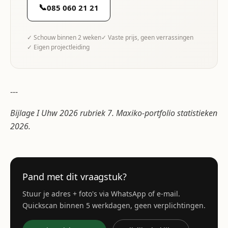
📞
085 060 21 21
✓ Schouw binnen 2 weken
✓ Vaste prijs, geen verrassingen
✓ Eigen projectleiding
---
Bijlage I Uhw 2026 rubriek 7. Maxiko-portfolio statistieken
2026.
Pand met dit vraagstuk?
Stuur je adres + foto's via WhatsApp of e-mail.
Quickscan binnen 5 werkdagen, geen verplichtingen.