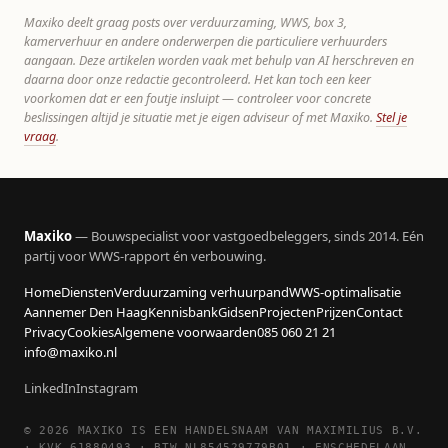
Maxiko deelt graag posts over verduurzaming, WWS, box 3,
kamerverhuur en andere onderwerpen die particuliere verhuurders
aangaan. Deze artikelen worden vaak met behulp van AI herschreven en
daarna door onze redactie gecontroleerd. Het kan toch een keer
voorkomen dat er een foutje insluipt — controleer voor concrete
beslissingen altijd je situatie met je eigen adviseur of met Maxiko.
Stel je
vraag
.
Maxiko
— Bouwspecialist voor vastgoedbeleggers, sinds 2014. Eén
partij voor WWS-rapport én verbouwing.
Home
Diensten
Verduurzaming verhuurpand
WWS-optimalisatie
Aannemer Den Haag
Kennisbank
Gidsen
Projecten
Prijzen
Contact
Privacy
Cookies
Algemene voorwaarden
085 060 21 21
info@maxiko.nl
LinkedIn
Instagram
© 2026 MAXIKO IS EEN HANDELSNAAM VAN MAXIMILIUS B.V.
· KVK 61880493 · BTW NL854529779B01 · ENSCHEDELAAN