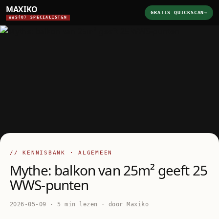
MAXIKO
GRATIS QUICKSCAN
→
WWS(O) SPECIALISTEN
// KENNISBANK · ALGEMEEN
Mythe: balkon van 25m² geeft 25
WWS-punten
2026-05-09 · 5 min lezen · door Maxiko