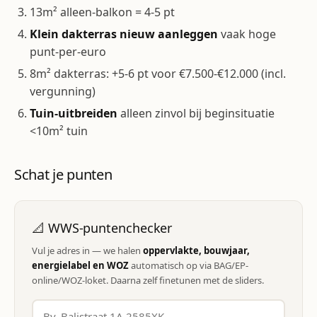
13m² alleen-balkon = 4-5 pt
Klein dakterras nieuw aanleggen
vaak hoge
punt-per-euro
8m² dakterras: +5-6 pt voor €7.500-€12.000 (incl.
vergunning)
Tuin-uitbreiden
alleen zinvol bij beginsituatie
<10m² tuin
Schat je punten
📐 WWS-puntenchecker
Vul je adres in — we halen
oppervlakte, bouwjaar,
energielabel en WOZ
automatisch op via BAG/EP-
online/WOZ-loket. Daarna zelf finetunen met de sliders.