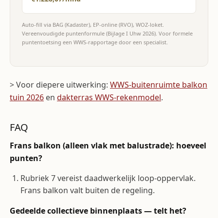
Auto-fill via BAG (Kadaster), EP-online (RVO), WOZ-loket.
Vereenvoudigde puntenformule (Bijlage I Uhw 2026). Voor formele
puntentoetsing een WWS-rapportage door een specialist.
> Voor diepere uitwerking:
WWS-buitenruimte balkon
tuin 2026
en
dakterras WWS-rekenmodel
.
FAQ
Frans balkon (alleen vlak met balustrade): hoeveel
punten?
Rubriek 7 vereist daadwerkelijk loop-oppervlak.
Frans balkon valt buiten de regeling.
Gedeelde collectieve binnenplaats — telt het?