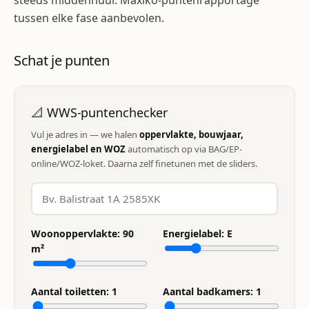
steeds middenhuur. Maxiko-puntenrapportage
tussen elke fase aanbevolen.
Schat je punten
📐 WWS-puntenchecker
Vul je adres in — we halen
oppervlakte, bouwjaar,
energielabel en WOZ
automatisch op via BAG/EP-
online/WOZ-loket. Daarna zelf finetunen met de sliders.
Woonoppervlakte:
90
Energielabel:
E
m²
Aantal toiletten:
1
Aantal badkamers:
1