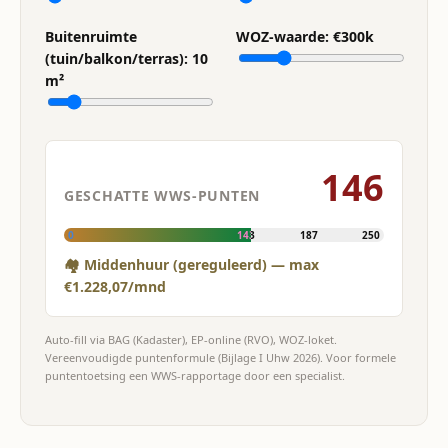
Buitenruimte
WOZ-waarde: €
300
k
(tuin/balkon/terras):
10
m²
146
GESCHATTE WWS-PUNTEN
0
143
187
250
🏘 Middenhuur (gereguleerd) — max
€1.228,07/mnd
Auto-fill via BAG (Kadaster), EP-online (RVO), WOZ-loket.
Vereenvoudigde puntenformule (Bijlage I Uhw 2026). Voor formele
puntentoetsing een WWS-rapportage door een specialist.