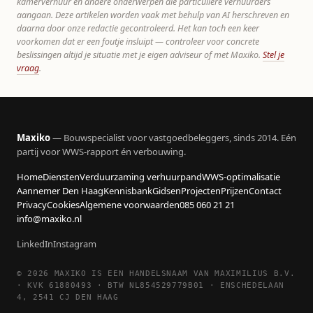
kamerverhuur en andere onderwerpen die particuliere verhuurders
aangaan. Deze artikelen worden vaak met behulp van AI herschreven en
daarna door onze redactie gecontroleerd. Het kan toch een keer
voorkomen dat er een foutje insluipt — controleer voor concrete
beslissingen altijd je situatie met je eigen adviseur of met Maxiko.
Stel je
vraag
.
Maxiko
— Bouwspecialist voor vastgoedbeleggers, sinds 2014. Eén
partij voor WWS-rapport én verbouwing.
Home
Diensten
Verduurzaming verhuurpand
WWS-optimalisatie
Aannemer Den Haag
Kennisbank
Gidsen
Projecten
Prijzen
Contact
Privacy
Cookies
Algemene voorwaarden
085 060 21 21
info@maxiko.nl
LinkedIn
Instagram
© 2026 MAXIKO IS EEN HANDELSNAAM VAN MAXIMILIUS B.V.
· KVK 61880493 · BTW NL854529779B01 · ENSCHEDELAAN
4, 2541 CJ DEN HAAG