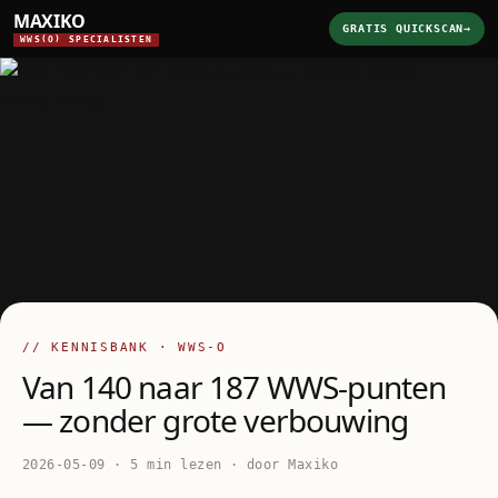
MAXIKO
GRATIS QUICKSCAN
→
WWS(O) SPECIALISTEN
// KENNISBANK · WWS-O
Van 140 naar 187 WWS-punten
— zonder grote verbouwing
2026-05-09 · 5 min lezen · door Maxiko