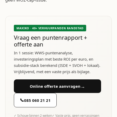
geen WOZ-cap-issue.
MAXIKO · 40+ VERHUURPANDEN RANDSTAD
Vraag een puntenrapport +
offerte aan
In 1 sessie: WWS-puntenanalyse,
investeringsplan met beste ROI per euro, en
subsidie-stack berekend (ISDE + SVOH + lokaal).
Vrijblijvend, met een vaste prijs als bijlage.
→
Online offerte aanvragen
📞
085 060 21 21
✓ Schouw binnen 2 weken
✓ Vaste prijs, geen verrassingen