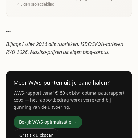
✓ Eigen projectleiding
---
Bijlage I Uhw 2026 alle rubrieken. ISDE/SVOH-tarieven
RVO 2026. Maxiko-prijzen uit eigen blog-corpus.
Meer WWS-punten uit je pand halen?
WWS-rapport vanaf €150 ex btw, optimalisatierapport
€595 — het rapportbedrag wordt verrekend bij
gunning van de uitvoering.
Bekijk WWS-optimalisatie →
Gratis quickscan