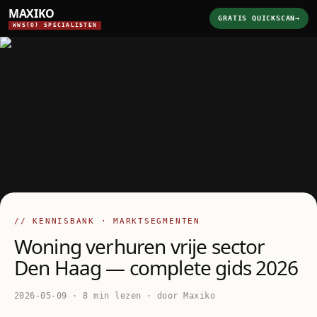
MAXIKO
GRATIS QUICKSCAN
→
WWS(O) SPECIALISTEN
// KENNISBANK · MARKTSEGMENTEN
Woning verhuren vrije sector
Den Haag — complete gids 2026
2026-05-09 · 8 min lezen · door Maxiko