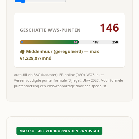
146
GESCHATTE WWS-PUNTEN
0
143
187
250
🏘 Middenhuur (gereguleerd) — max
€1.228,07/mnd
Auto-fill via BAG (Kadaster), EP-online (RVO), WOZ-loket.
Vereenvoudigde puntenformule (Bijlage I Uhw 2026). Voor formele
puntentoetsing een WWS-rapportage door een specialist.
MAXIKO · 40+ VERHUURPANDEN RANDSTAD