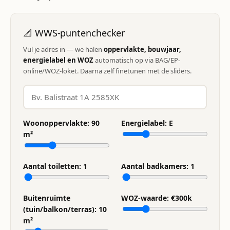
📐 WWS-puntenchecker
Vul je adres in — we halen
oppervlakte, bouwjaar,
energielabel en WOZ
automatisch op via BAG/EP-
online/WOZ-loket. Daarna zelf finetunen met de sliders.
Woonoppervlakte:
90
Energielabel:
E
m²
Aantal toiletten:
1
Aantal badkamers:
1
Buitenruimte
WOZ-waarde: €
300
k
(tuin/balkon/terras):
10
m²