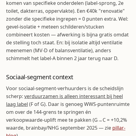
komen van specifieke onderdelen (label-sprong, 2e
toilet, dakterras, oppervlakte). Een €40k "renovatie"
zonder die specifieke ingrepen = 0 punten extra. Wel:
gevel-isolatie + meteen schilderen/stucken
combineert kosten — afwerking is bijna gratis omdat
de stelling toch staat. En: bij isolatie altijd ventilatie
meenemen (MV-D of balansventilatie), anders
schimmelt het label-A binnen 2 jaar terug naar D.
Sociaal-segment context
Voor sociaal-segment-verhuurders is de scheidslijn
scherp:
verduurzamen is alleen interessant bij heel
laag label
(F of G). Daar is genoeg WWS-puntenruimte
om over de 144-grens te springen én
verkoopwaarde-uplift mee te pakken (G→C = +10,2%
waarde, brainbay/NHG september 2025 — zie
pillar-
blog
).