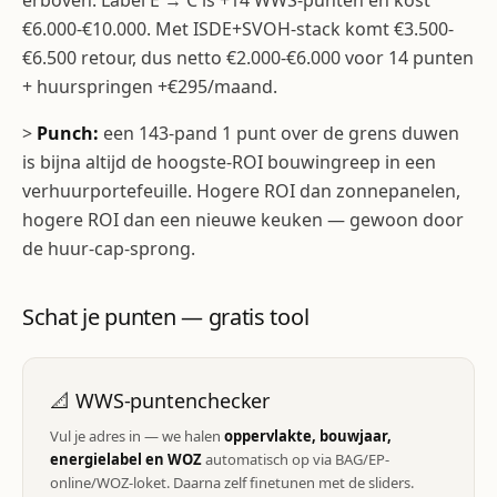
erboven. Label E → C is +14 WWS-punten en kost
€6.000-€10.000. Met ISDE+SVOH-stack komt €3.500-
€6.500 retour, dus netto €2.000-€6.000 voor 14 punten
+ huurspringen +€295/maand.
>
Punch:
een 143-pand 1 punt over de grens duwen
is bijna altijd de hoogste-ROI bouwingreep in een
verhuurportefeuille. Hogere ROI dan zonnepanelen,
hogere ROI dan een nieuwe keuken — gewoon door
de huur-cap-sprong.
Schat je punten — gratis tool
📐 WWS-puntenchecker
Vul je adres in — we halen
oppervlakte, bouwjaar,
energielabel en WOZ
automatisch op via BAG/EP-
online/WOZ-loket. Daarna zelf finetunen met de sliders.