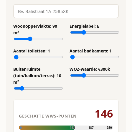
Woonoppervlakte:
90
Energielabel:
E
m²
Aantal toiletten:
1
Aantal badkamers:
1
Buitenruimte
WOZ-waarde: €
300
k
(tuin/balkon/terras):
10
m²
146
GESCHATTE WWS-PUNTEN
0
143
187
250