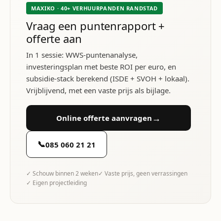
MAXIKO · 40+ VERHUURPANDEN RANDSTAD
Vraag een puntenrapport +
offerte aan
In 1 sessie: WWS-puntenanalyse,
investeringsplan met beste ROI per euro, en
subsidie-stack berekend (ISDE + SVOH + lokaal).
Vrijblijvend, met een vaste prijs als bijlage.
→
Online offerte aanvragen
📞
085 060 21 21
✓ Schouw binnen 2 weken
✓ Vaste prijs, geen verrassingen
✓ Eigen projectleiding