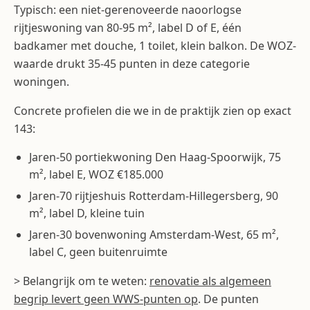
Typisch: een niet-gerenoveerde naoorlogse
rijtjeswoning van 80-95 m², label D of E, één
badkamer met douche, 1 toilet, klein balkon. De WOZ-
waarde drukt 35-45 punten in deze categorie
woningen.
Concrete profielen die we in de praktijk zien op exact
143:
Jaren-50 portiekwoning Den Haag-Spoorwijk, 75
m², label E, WOZ €185.000
Jaren-70 rijtjeshuis Rotterdam-Hillegersberg, 90
m², label D, kleine tuin
Jaren-30 bovenwoning Amsterdam-West, 65 m²,
label C, geen buitenruimte
> Belangrijk om te weten:
renovatie als algemeen
begrip levert geen WWS-punten op
. De punten