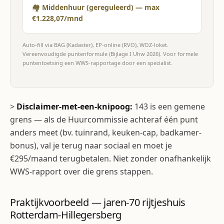
🏘 Middenhuur (gereguleerd) — max
€1.228,07/mnd
Auto-fill via BAG (Kadaster), EP-online (RVO), WOZ-loket.
Vereenvoudigde puntenformule (Bijlage I Uhw 2026). Voor formele
puntentoetsing een WWS-rapportage door een specialist.
>
Disclaimer-met-een-knipoog:
143 is een gemene
grens — als de Huurcommissie achteraf één punt
anders meet (bv. tuinrand, keuken-cap, badkamer-
bonus), val je terug naar sociaal en moet je
€295/maand terugbetalen. Niet zonder onafhankelijk
WWS-rapport over die grens stappen.
Praktijkvoorbeeld — jaren-70 rijtjeshuis
Rotterdam-Hillegersberg