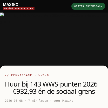
MAXIKO
GRATIS QUICKSCAN
→
WWS(O) SPECIALISTEN
// KENNISBANK · WWS-O
Huur bij 143 WWS-punten 2026
— €932,93 én de sociaal-grens
2026-05-08 · 7 min lezen · door Maxiko