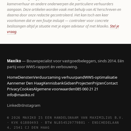
kamerverhuur en andere onderwerpen die particuliere verhuurders
aangaan. Deze artikelen worden vaak met behulp van AI herschreven en
daarna door onze redactie gecontroleerd. Het kan toch een keer
voorkomen dat er een foutje insluipt — controleer voor concrete
beslissingen altijd je situatie met je eigen adviseur of met Maxiko.
Stel je
vraag
.
Maxiko
— Bouwspecialist voor vastgoedbeleggers, sinds 2014. Eén
partij voor WWS-rapport én verbouwing.
Home
Diensten
Verduurzaming verhuurpand
WWS-optimalisatie
Aannemer Den Haag
Kennisbank
Gidsen
Projecten
Prijzen
Contact
Privacy
Cookies
Algemene voorwaarden
085 060 21 21
info@maxiko.nl
LinkedIn
Instagram
© 2026 MAXIKO IS EEN HANDELSNAAM VAN MAXIMILIUS B.V.
· KVK 61880493 · BTW NL854529779B01 · ENSCHEDELAAN
4, 2541 CJ DEN HAAG