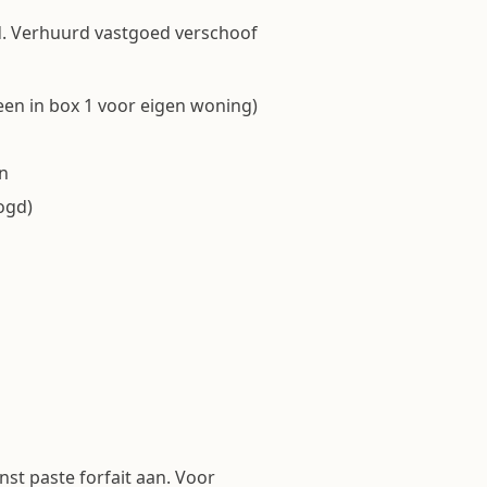
. Verhuurd vastgoed verschoof
een in box 1 voor eigen woning)
n
oogd)
st paste forfait aan. Voor