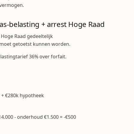
e vermogen.
-belasting + arrest Hoge Raad
r Hoge Raad gedeeltelijk
moet getoetst kunnen worden.
astingtarief 36% over forfait.
 + €280k hypotheek
14.000 - onderhoud €1.500 = -€500