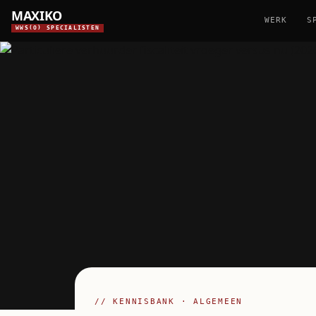
MAXIKO
WERK
S
WWS(O) SPECIALISTEN
// KENNISBANK · ALGEMEEN