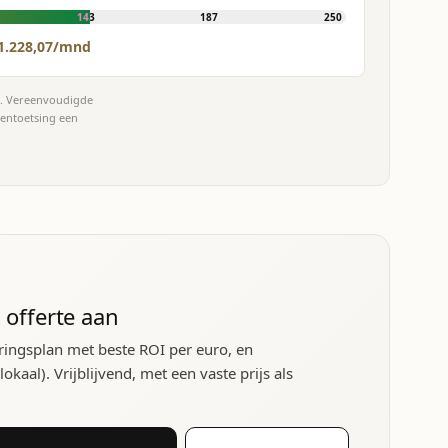
143
187
250
1.228,07/mnd
et. Vereenvoudigde
tentoetsing een
 offerte aan
ringsplan met beste ROI per euro, en
kaal). Vrijblijvend, met een vaste prijs als