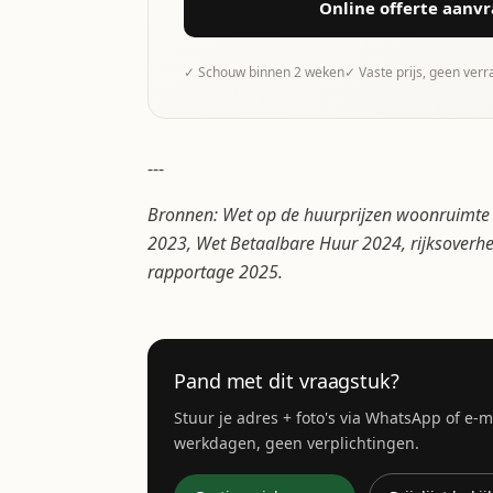
Online offerte aanv
✓ Schouw binnen 2 weken
✓ Vaste prijs, geen ver
---
Bronnen: Wet op de huurprijzen woonruimte
2023, Wet Betaalbare Huur 2024, rijksoverhe
rapportage 2025.
Pand met dit vraagstuk?
Stuur je adres + foto's via WhatsApp of e-
werkdagen, geen verplichtingen.