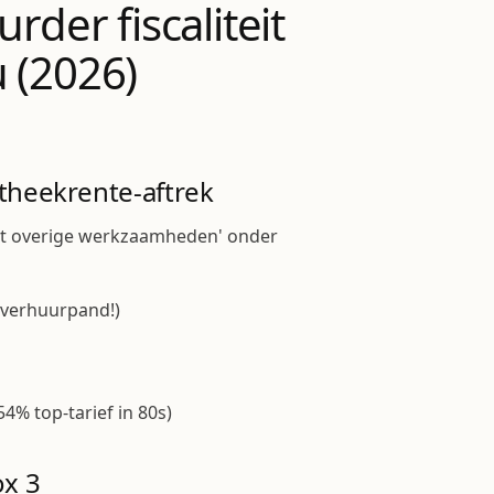
rder fiscaliteit
 (2026)
theekrente-aftrek
it overige werkzaamheden' onder
 verhuurpand!)
4% top-tarief in 80s)
ox 3