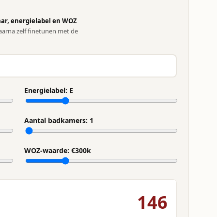
ar, energielabel en WOZ
arna zelf finetunen met de
Energielabel:
E
Aantal badkamers:
1
WOZ-waarde: €
300
k
146