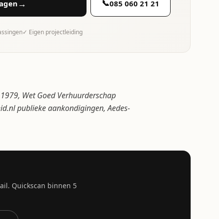
→
📞
ragen
085 060 21 21
rassingen
✓ Eigen projectleiding
 1979, Wet Goed Verhuurderschap
id.nl publieke aankondigingen, Aedes-
mail. Quickscan binnen 5