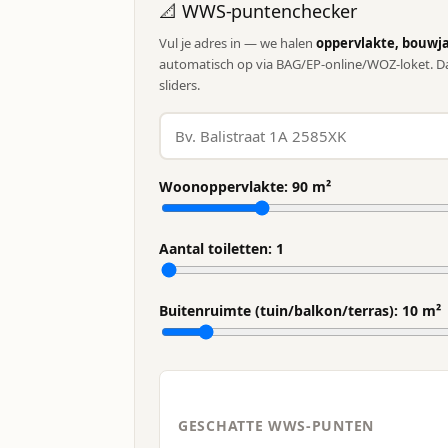
📐 WWS-puntenchecker
Vul je adres in — we halen
oppervlakte, bouwja
automatisch op via BAG/EP-online/WOZ-loket. Da
sliders.
Woonoppervlakte:
90
m²
Aantal toiletten:
1
Buitenruimte (tuin/balkon/terras):
10
m²
GESCHATTE WWS-PUNTEN