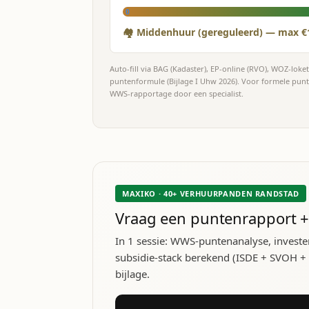
0
🏘 Middenhuur (gereguleerd) — max €
Auto-fill via BAG (Kadaster), EP-online (RVO), WOZ-lok
puntenformule (Bijlage I Uhw 2026). Voor formele pun
WWS-rapportage door een specialist.
MAXIKO · 40+ VERHUURPANDEN RANDSTAD
Vraag een puntenrapport +
In 1 sessie: WWS-puntenanalyse, investe
subsidie-stack berekend (ISDE + SVOH + lo
bijlage.