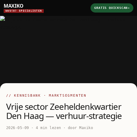
MAXIKO
GRATIS QUICKSCAN
→
WWS(O) SPECIALISTEN
// KENNISBANK · MARKTSEGMENTEN
Vrije sector Zeeheldenkwartier
Den Haag — verhuur-strategie
2026-05-09 · 4 min lezen · door Maxiko