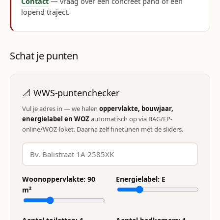
Contact
— vraag over een concreet pand of een
lopend traject.
Schat je punten
📐 WWS-puntenchecker
Vul je adres in — we halen
oppervlakte, bouwjaar,
energielabel en WOZ
automatisch op via BAG/EP-
online/WOZ-loket. Daarna zelf finetunen met de sliders.
Woonoppervlakte:
90
Energielabel:
E
m²