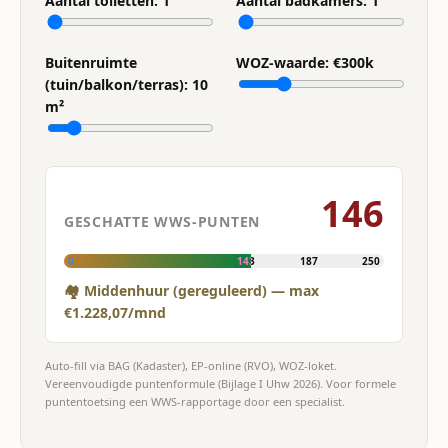
Aantal toiletten:
1
Aantal badkamers:
1
Buitenruimte
WOZ-waarde: €
300
k
(tuin/balkon/terras):
10
m²
146
GESCHATTE WWS-PUNTEN
0
143
187
250
🏘 Middenhuur (gereguleerd) — max
€1.228,07/mnd
Auto-fill via BAG (Kadaster), EP-online (RVO), WOZ-loket.
Vereenvoudigde puntenformule (Bijlage I Uhw 2026). Voor formele
puntentoetsing een WWS-rapportage door een specialist.