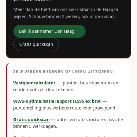
Meer dan de helft van ons werk staat in de Haagse
wijken. Schouw binnen 2 weken, ook in de avond.
Bekijk aannemer Den Haag →
Gratis quickscan
ZELF VERDER REKENEN OF LATEN UITZOEKEN
Vastgoedcalculator
— punten, huurmaximum en
rendement zelf doorrekenen.
WWS-optimalisatierapport (€595 ex btw)
—
puntentelling plus verbeterroute voor jouw pand.
Gratis quickscan
— adres en foto's insturen, reactie
binnen 5 werkdagen.