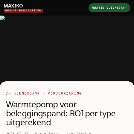
MAXIKO
GRATIS QUICKSCAN
→
WWS(O) SPECIALISTEN
// KENNISBANK · VERDUURZAMING
Warmtepomp voor
beleggingspand: ROI per type
uitgerekend