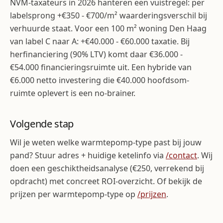
NVM-taxateurs in 2026 hanteren een vuistregel: per
labelsprong +€350 - €700/m² waarderingsverschil bij
verhuurde staat. Voor een 100 m² woning Den Haag
van label C naar A: +€40.000 - €60.000 taxatie. Bij
herfinanciering (90% LTV) komt daar €36.000 -
€54.000 financieringsruimte uit. Een hybride van
€6.000 netto investering die €40.000 hoofdsom-
ruimte oplevert is een no-brainer.
Volgende stap
Wil je weten welke warmtepomp-type past bij jouw
pand? Stuur adres + huidige ketelinfo via
/contact
. Wij
doen een geschiktheidsanalyse (€250, verrekend bij
opdracht) met concreet ROI-overzicht. Of bekijk de
prijzen per warmtepomp-type op
/prijzen
.