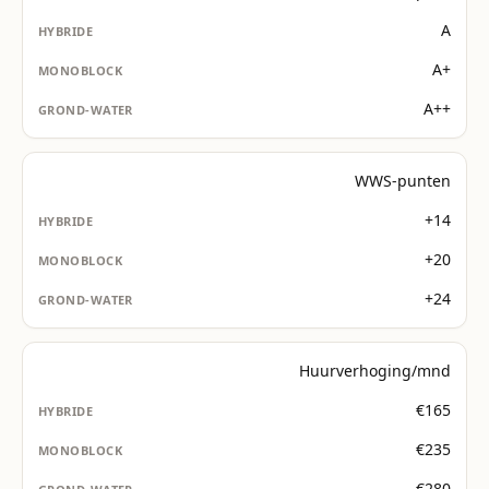
A
A+
A++
WWS-punten
+14
+20
+24
Huurverhoging/mnd
€165
€235
€280