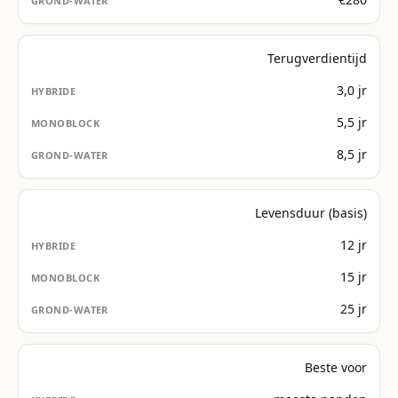
Terugverdientijd
3,0 jr
5,5 jr
8,5 jr
Levensduur (basis)
12 jr
15 jr
25 jr
Beste voor