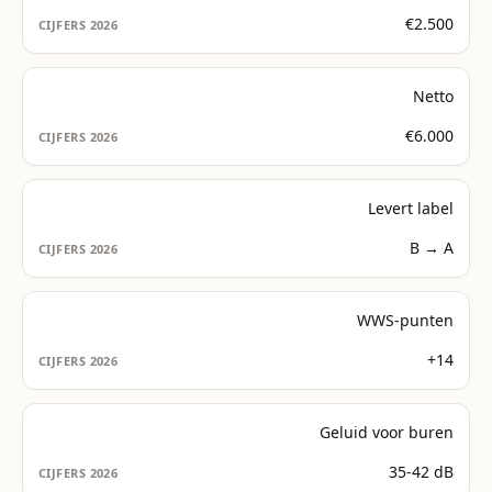
€2.500
Netto
€6.000
Levert label
B → A
WWS-punten
+14
Geluid voor buren
35-42 dB