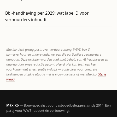
Bbl-handhaving per 2029: wat label D voor
verhuurders inhoudt
Maxiko deelt graag posts over verduurzaming, WWS, box 3,
kamerverhuur en andere onderwerpen die particuliere verhuurders
aangaan. Deze artikelen worden vaak met behulp van AI herschreven en
daarna door onze redactie gecontroleerd. Het kan toch een keer
voorkomen dat er een foutje insluipt — controleer voor concrete
beslissingen altijd je situatie met je eigen adviseur of met Maxiko.
Stel je
vraag
.
Maxiko
— Bouwspecialist voor vastgoedbeleggers, sinds 2014. Eén
partij voor WWS-rapport én verbouwing.