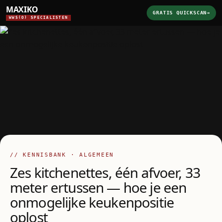
MAXIKO
GRATIS QUICKSCAN
→
WWS(O) SPECIALISTEN
// KENNISBANK · ALGEMEEN
Zes kitchenettes, één afvoer, 33
meter ertussen — hoe je een
onmogelijke keukenpositie
oplost