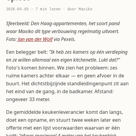
2026-05-03 · 7 min lezen · door Maxiko
Sfeerbeeld: Den Haag-appartementen, het soort pand
waar Maxiko dit type verbouwing regelmatig uitvoert.
Foto:
Jan van der Wolf
via Pexels.
Een belegger belt:
"Ik heb zes kamers op één verdieping
en ze willen allemaal een eigen kitchenette. Lukt dat?"
Foto's komen binnen. We zien het probleem: zes
ruime kamers achter elkaar — en geen afvoer in de
buurt. Het dichtstbijzijnde standleidingenpunt zit aan
het eind van de gang, in de badkamer. Afstand:
ongeveer 33 meter.
De gemiddelde keukenleverancier komt dan langs,
doet een opname, en stuurt twee weken later een
offerte met een lijst voorwaarden waarvan er één
luidt:
"afvoer maximaal 4 meter van het keukenblok,