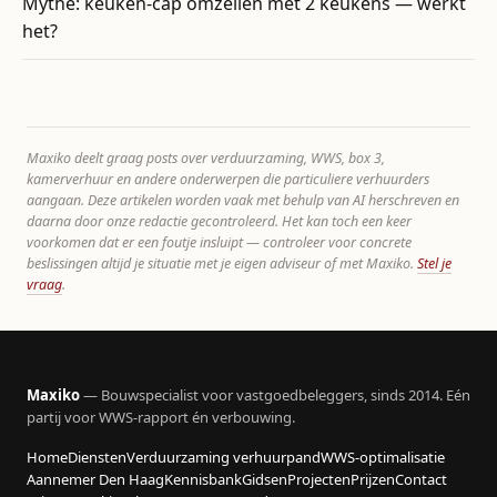
Mythe: keuken-cap omzeilen met 2 keukens — werkt
het?
Maxiko deelt graag posts over verduurzaming, WWS, box 3,
kamerverhuur en andere onderwerpen die particuliere verhuurders
aangaan. Deze artikelen worden vaak met behulp van AI herschreven en
daarna door onze redactie gecontroleerd. Het kan toch een keer
voorkomen dat er een foutje insluipt — controleer voor concrete
beslissingen altijd je situatie met je eigen adviseur of met Maxiko.
Stel je
vraag
.
Maxiko
— Bouwspecialist voor vastgoedbeleggers, sinds 2014. Eén
partij voor WWS-rapport én verbouwing.
Home
Diensten
Verduurzaming verhuurpand
WWS-optimalisatie
Aannemer Den Haag
Kennisbank
Gidsen
Projecten
Prijzen
Contact