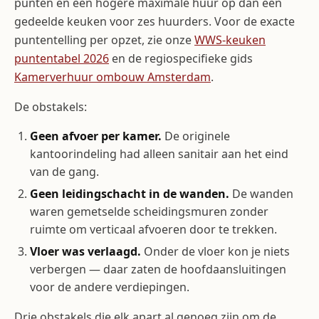
punten én een hogere maximale huur op dan een
gedeelde keuken voor zes huurders. Voor de exacte
puntentelling per opzet, zie onze
WWS-keuken
puntentabel 2026
en de regiospecifieke gids
Kamerverhuur ombouw Amsterdam
.
De obstakels:
Geen afvoer per kamer.
De originele
kantoorindeling had alleen sanitair aan het eind
van de gang.
Geen leidingschacht in de wanden.
De wanden
waren gemetselde scheidingsmuren zonder
ruimte om verticaal afvoeren door te trekken.
Vloer was verlaagd.
Onder de vloer kon je niets
verbergen — daar zaten de hoofdaansluitingen
voor de andere verdiepingen.
Drie obstakels die elk apart al genoeg zijn om de