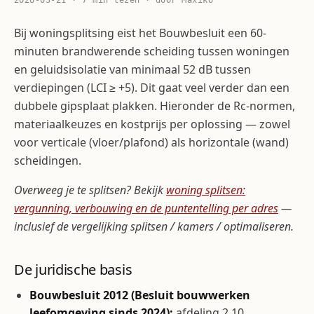
2026-03-21 · 7 min lezen · door Maxiko
Bij woningsplitsing eist het Bouwbesluit een 60-
minuten brandwerende scheiding tussen woningen
en geluidsisolatie van minimaal 52 dB tussen
verdiepingen (LCI ≥ +5). Dit gaat veel verder dan een
dubbele gipsplaat plakken. Hieronder de Rc-normen,
materiaalkeuzes en kostprijs per oplossing — zowel
voor verticale (vloer/plafond) als horizontale (wand)
scheidingen.
Overweeg je te splitsen? Bekijk
woning splitsen:
vergunning, verbouwing en de puntentelling per adres
—
inclusief de vergelijking splitsen / kamers / optimaliseren.
De juridische basis
Bouwbesluit 2012 (Besluit bouwwerken
leefomgeving sinds 2024):
afdeling 2.10