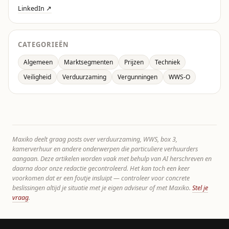
LinkedIn ↗
CATEGORIEËN
Algemeen
Marktsegmenten
Prijzen
Techniek
Veiligheid
Verduurzaming
Vergunningen
WWS-O
Maxiko deelt graag posts over verduurzaming, WWS, box 3,
kamerverhuur en andere onderwerpen die particuliere verhuurders
aangaan. Deze artikelen worden vaak met behulp van AI herschreven en
daarna door onze redactie gecontroleerd. Het kan toch een keer
voorkomen dat er een foutje insluipt — controleer voor concrete
beslissingen altijd je situatie met je eigen adviseur of met Maxiko.
Stel je
vraag
.