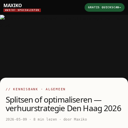
MAXIKO
GRATIS QUICKSCAN
→
WWS(O) SPECIALISTEN
// KENNISBANK · ALGEMEEN
Splitsen of optimaliseren —
verhuurstrategie Den Haag 2026
2026-05-09 · 8 min lezen · door Maxiko