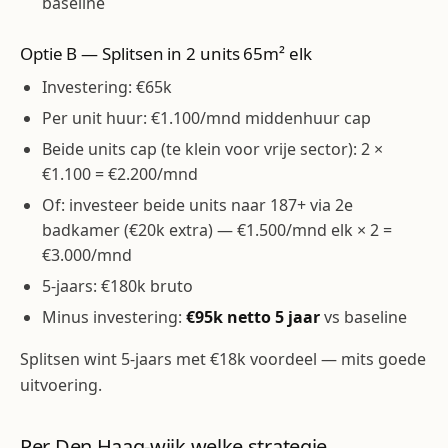
baseline
Optie B — Splitsen in 2 units 65m² elk
Investering: €65k
Per unit huur: €1.100/mnd middenhuur cap
Beide units cap (te klein voor vrije sector): 2 ×
€1.100 = €2.200/mnd
Of: investeer beide units naar 187+ via 2e
badkamer (€20k extra) — €1.500/mnd elk × 2 =
€3.000/mnd
5-jaars: €180k bruto
Minus investering:
€95k netto 5 jaar
vs baseline
Splitsen wint 5-jaars met €18k voordeel — mits goede
uitvoering.
Per Den Haag-wijk welke strategie