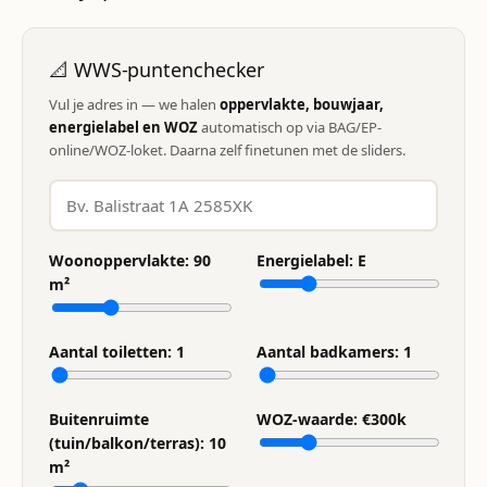
📐 WWS-puntenchecker
Vul je adres in — we halen
oppervlakte, bouwjaar,
energielabel en WOZ
automatisch op via BAG/EP-
online/WOZ-loket. Daarna zelf finetunen met de sliders.
Woonoppervlakte:
90
Energielabel:
E
m²
Aantal toiletten:
1
Aantal badkamers:
1
Buitenruimte
WOZ-waarde: €
300
k
(tuin/balkon/terras):
10
m²