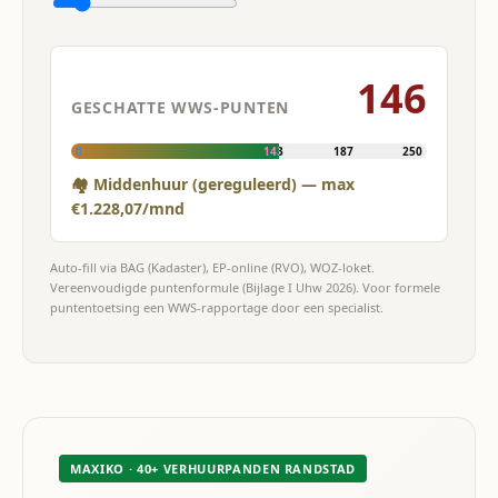
146
GESCHATTE WWS-PUNTEN
0
143
187
250
🏘 Middenhuur (gereguleerd) — max
€1.228,07/mnd
Auto-fill via BAG (Kadaster), EP-online (RVO), WOZ-loket.
Vereenvoudigde puntenformule (Bijlage I Uhw 2026). Voor formele
puntentoetsing een WWS-rapportage door een specialist.
MAXIKO · 40+ VERHUURPANDEN RANDSTAD