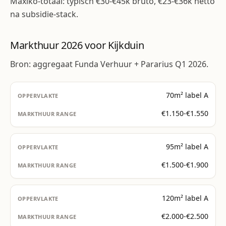
Maxiko-totaal: typisch €30-€45k bruto, €23-€36k netto
na subsidie-stack.
Markthuur 2026 voor Kijkduin
Bron: aggregaat Funda Verhuur + Pararius Q1 2026.
70m² label A
€1.150-€1.550
95m² label A
€1.500-€1.900
120m² label A
€2.000-€2.500