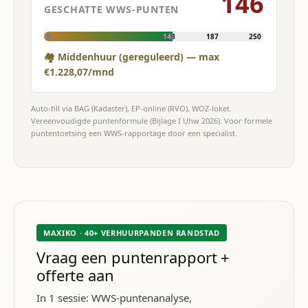
146
GESCHATTE WWS-PUNTEN
0
143
187
250
🏘 Middenhuur (gereguleerd) — max
€1.228,07/mnd
Auto-fill via BAG (Kadaster), EP-online (RVO), WOZ-loket.
Vereenvoudigde puntenformule (Bijlage I Uhw 2026). Voor formele
puntentoetsing een WWS-rapportage door een specialist.
MAXIKO · 40+ VERHUURPANDEN RANDSTAD
Vraag een puntenrapport +
offerte aan
In 1 sessie: WWS-puntenanalyse,