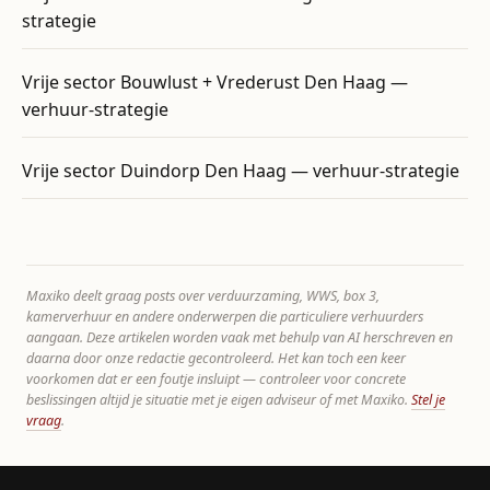
strategie
Vrije sector Bouwlust + Vrederust Den Haag —
verhuur-strategie
Vrije sector Duindorp Den Haag — verhuur-strategie
Maxiko deelt graag posts over verduurzaming, WWS, box 3,
kamerverhuur en andere onderwerpen die particuliere verhuurders
aangaan. Deze artikelen worden vaak met behulp van AI herschreven en
daarna door onze redactie gecontroleerd. Het kan toch een keer
voorkomen dat er een foutje insluipt — controleer voor concrete
beslissingen altijd je situatie met je eigen adviseur of met Maxiko.
Stel je
vraag
.