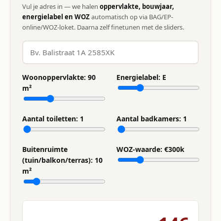
Vul je adres in — we halen
oppervlakte, bouwjaar,
energielabel en WOZ
automatisch op via BAG/EP-
online/WOZ-loket. Daarna zelf finetunen met de sliders.
Woonoppervlakte:
90
Energielabel:
E
m²
Aantal toiletten:
1
Aantal badkamers:
1
Buitenruimte
WOZ-waarde: €
300
k
(tuin/balkon/terras):
10
m²