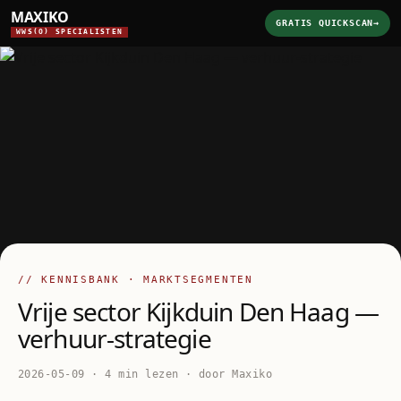
MAXIKO
GRATIS QUICKSCAN
→
WWS(O) SPECIALISTEN
// KENNISBANK · MARKTSEGMENTEN
Vrije sector Kijkduin Den Haag —
verhuur-strategie
2026-05-09 · 4 min lezen · door Maxiko