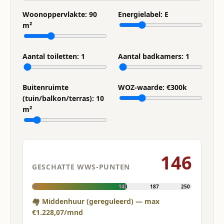
Woonoppervlakte:
90
Energielabel:
E
m²
Aantal toiletten:
1
Aantal badkamers:
1
Buitenruimte
WOZ-waarde: €
300
k
(tuin/balkon/terras):
10
m²
146
GESCHATTE WWS-PUNTEN
0
143
187
250
🏘 Middenhuur (gereguleerd) — max
€1.228,07/mnd