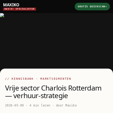
MAXIKO
GRATIS QUICKSCAN
→
WWS(O) SPECIALISTEN
// KENNISBANK · MARKTSEGMENTEN
Vrije sector Charlois Rotterdam
— verhuur-strategie
2026-05-09 · 4 min lezen · door Maxiko