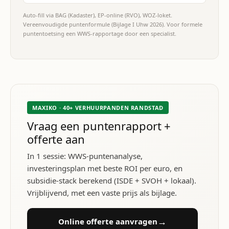
Auto-fill via BAG (Kadaster), EP-online (RVO), WOZ-loket.
Vereenvoudigde puntenformule (Bijlage I Uhw 2026). Voor formele
puntentoetsing een WWS-rapportage door een specialist.
MAXIKO · 40+ VERHUURPANDEN RANDSTAD
Vraag een puntenrapport +
offerte aan
In 1 sessie: WWS-puntenanalyse,
investeringsplan met beste ROI per euro, en
subsidie-stack berekend (ISDE + SVOH + lokaal).
Vrijblijvend, met een vaste prijs als bijlage.
→
Online offerte aanvragen