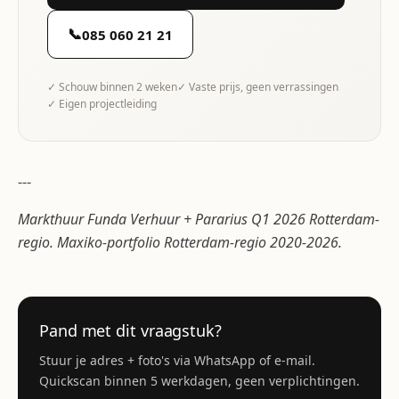
📞
085 060 21 21
✓ Schouw binnen 2 weken
✓ Vaste prijs, geen verrassingen
✓ Eigen projectleiding
---
Markthuur Funda Verhuur + Pararius Q1 2026 Rotterdam-
regio. Maxiko-portfolio Rotterdam-regio 2020-2026.
Pand met dit vraagstuk?
Stuur je adres + foto's via WhatsApp of e-mail.
Quickscan binnen 5 werkdagen, geen verplichtingen.