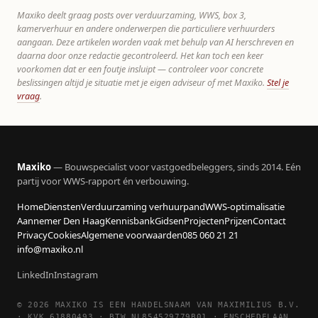
Maxiko deelt graag posts over verduurzaming, WWS, box 3,
kamerverhuur en andere onderwerpen die particuliere verhuurders
aangaan. Deze artikelen worden vaak met behulp van AI herschreven en
daarna door onze redactie gecontroleerd. Het kan toch een keer
voorkomen dat er een foutje insluipt — controleer voor concrete
beslissingen altijd je situatie met je eigen adviseur of met Maxiko.
Stel je
vraag
.
Maxiko
— Bouwspecialist voor vastgoedbeleggers, sinds 2014. Eén
partij voor WWS-rapport én verbouwing.
Home
Diensten
Verduurzaming verhuurpand
WWS-optimalisatie
Aannemer Den Haag
Kennisbank
Gidsen
Projecten
Prijzen
Contact
Privacy
Cookies
Algemene voorwaarden
085 060 21 21
info@maxiko.nl
LinkedIn
Instagram
© 2026 MAXIKO IS EEN HANDELSNAAM VAN MAXIMILIUS B.V.
· KVK 61880493 · BTW NL854529779B01 · ENSCHEDELAAN