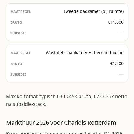
Tweede badkamer (bij ruimte)
€11.000
—
Wastafel slaapkamer + thermo-douche
€1.200
—
Maxiko-totaal: typisch €30-€45k bruto, €23-€36k netto
na subsidie-stack.
Markthuur 2026 voor Charlois Rotterdam
Bron: aggregaat Funda Verhuur + Pararius Q1 2026.