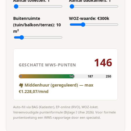
Aantal toiletten:
1
Aantal badkamers:
1
Buitenruimte
WOZ-waarde: €
300
k
(tuin/balkon/terras):
10
m²
146
GESCHATTE WWS-PUNTEN
0
143
187
250
🏘 Middenhuur (gereguleerd) — max
€1.228,07/mnd
Auto-fill via BAG (Kadaster), EP-online (RVO), WOZ-loket.
Vereenvoudigde puntenformule (Bijlage I Uhw 2026). Voor formele
puntentoetsing een WWS-rapportage door een specialist.