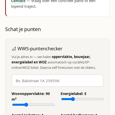
Contact
— vraag over een concreet pand of een
lopend traject.
Schat je punten
📐 WWS-puntenchecker
Vul je adres in — we halen
oppervlakte, bouwjaar,
energielabel en WOZ
automatisch op via BAG/EP-
online/WOZ-loket. Daarna zelf finetunen met de sliders.
Woonoppervlakte:
90
Energielabel:
E
m²