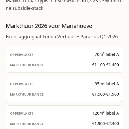
Maxiko-totaal: typisch €30-€45k bruto, €23-€36k netto
na subsidie-stack.
Markthuur 2026 voor Mariahoeve
Bron: aggregaat Funda Verhuur + Pararius Q1 2026.
70m² label A
€1.100-€1.400
95m² label A
€1.500-€1.900
120m² label A
€1.900-€2.400