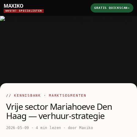
MAXIKO
GRATIS QUICKSCAN
→
WWS(O) SPECIALISTEN
// KENNISBANK · MARKTSEGMENTEN
Vrije sector Mariahoeve Den
Haag — verhuur-strategie
2026-05-09 · 4 min lezen · door Maxiko