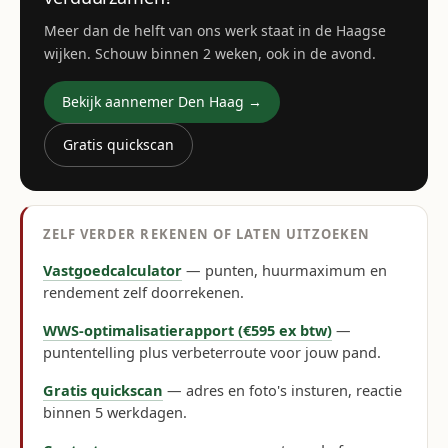
Meer dan de helft van ons werk staat in de Haagse
wijken. Schouw binnen 2 weken, ook in de avond.
Bekijk aannemer Den Haag →
Gratis quickscan
ZELF VERDER REKENEN OF LATEN UITZOEKEN
Vastgoedcalculator
— punten, huurmaximum en
rendement zelf doorrekenen.
WWS-optimalisatierapport (€595 ex btw)
—
puntentelling plus verbeterroute voor jouw pand.
Gratis quickscan
— adres en foto's insturen, reactie
binnen 5 werkdagen.