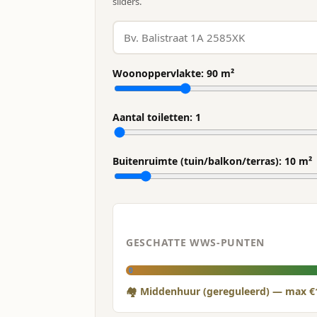
sliders.
Woonoppervlakte:
90
m²
Aantal toiletten:
1
Buitenruimte (tuin/balkon/terras):
10
m²
GESCHATTE WWS-PUNTEN
0
🏘 Middenhuur (gereguleerd) — max €