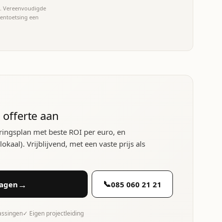
et. Vereenvoudigde
tentoetsing een
 offerte aan
ringsplan met beste ROI per euro, en
kaal). Vrijblijvend, met een vaste prijs als
→
📞
ragen
085 060 21 21
rassingen
✓ Eigen projectleiding