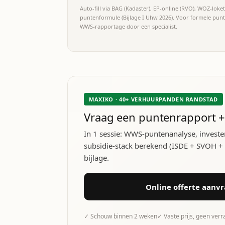
Auto-fill via BAG (Kadaster), EP-online (RVO), WOZ-lok
puntenformule (Bijlage I Uhw 2026). Voor formele pun
WWS-rapportage door een specialist.
MAXIKO · 40+ VERHUURPANDEN RANDSTAD
Vraag een puntenrapport +
In 1 sessie: WWS-puntenanalyse, investe
subsidie-stack berekend (ISDE + SVOH + lo
bijlage.
Online offerte aanv
✓ Schouw binnen 2 weken
✓ Vaste prijs, geen ver