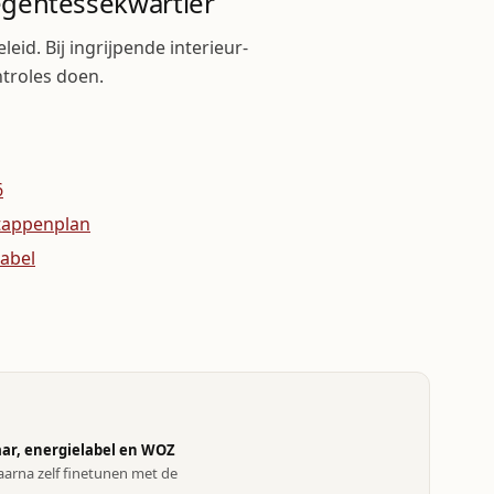
egentessekwartier
eid. Bij ingrijpende interieur-
troles doen.
6
tappenplan
label
ar, energielabel en WOZ
arna zelf finetunen met de