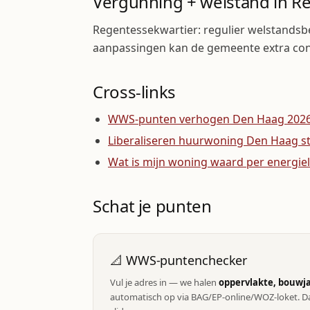
Vergunning + welstand in R
Regentessekwartier: regulier welstandsbel
aanpassingen kan de gemeente extra con
Cross-links
WWS-punten verhogen Den Haag 202
Liberaliseren huurwoning Den Haag s
Wat is mijn woning waard per energie
Schat je punten
📐 WWS-puntenchecker
Vul je adres in — we halen
oppervlakte, bouwja
automatisch op via BAG/EP-online/WOZ-loket. Da