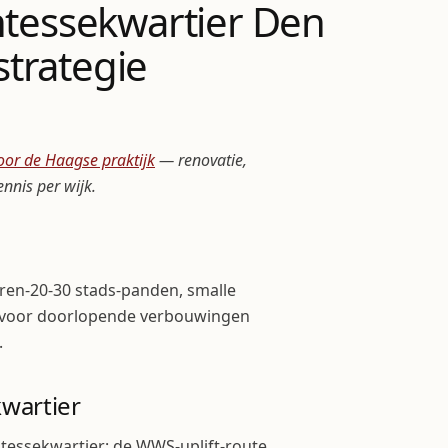
ntessekwartier Den
trategie
oor de Haagse praktijk
— renovatie,
nnis per wijk.
aren-20-30 stads-panden, smalle
nt voor doorlopende verbouwingen
.
wartier
tessekwartier: de WWS-uplift-route