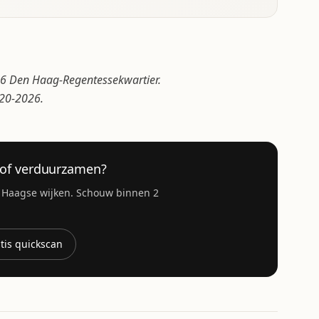
6 Den Haag-Regentessekwartier.
020-2026.
 of verduurzamen?
e Haagse wijken. Schouw binnen 2
tis quickscan