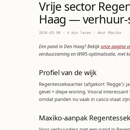
Vrije sector Rege
Haag — verhuur-s
2026-05-09 · 4 min lezen · door Maxiko
Een pand in Den Haag? Bekijk
onze pagina v
verduurzaming en WWS-optimalisatie, met ke
Profiel van de wijk
Regentessekwartier (afgekort 'Regge'): j
gevel + diepe woning. Vooral interessa
omdat panden nu vaak in casco-staat zijn
Maxiko-aanpak Regentessek
Voor verhuurders met een pand in Regen