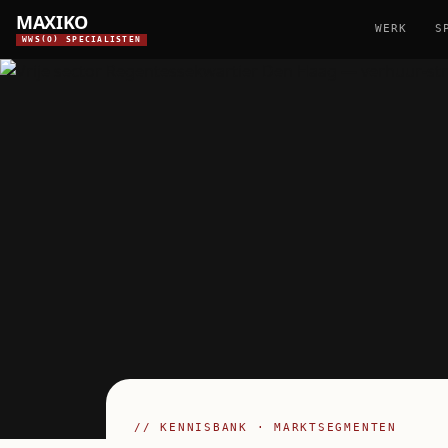
MAXIKO
WERK
S
WWS(O) SPECIALISTEN
// KENNISBANK · MARKTSEGMENTEN