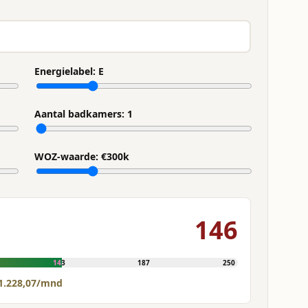
Energielabel:
E
Aantal badkamers:
1
WOZ-waarde: €
300
k
146
143
187
250
1.228,07/mnd