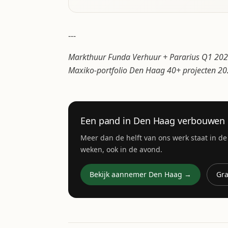
---
Markthuur Funda Verhuur + Pararius Q1 202
Maxiko-portfolio Den Haag 40+ projecten 2
Een pand in Den Haag verbouwen
Meer dan de helft van ons werk staat in d
weken, ook in de avond.
Bekijk aannemer Den Haag →
Gra