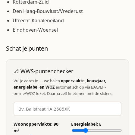
Rotterdam-Zuid
Den Haag-Bouwlust/Vrederust
Utrecht-Kanaleneiland
Eindhoven-Woensel
Schat je punten
📐 WWS-puntenchecker
Vul je adres in — we halen
oppervlakte, bouwjaar,
energielabel en WOZ
automatisch op via BAG/EP-
online/WOZ-loket. Daarna zelf finetunen met de sliders.
Woonoppervlakte:
90
Energielabel:
E
m²