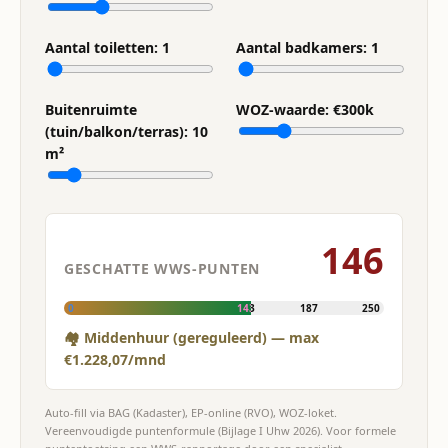
Aantal toiletten:
1
Aantal badkamers:
1
Buitenruimte
WOZ-waarde: €
300
k
(tuin/balkon/terras):
10
m²
146
GESCHATTE WWS-PUNTEN
0
143
187
250
🏘 Middenhuur (gereguleerd) — max
€1.228,07/mnd
Auto-fill via BAG (Kadaster), EP-online (RVO), WOZ-loket.
Vereenvoudigde puntenformule (Bijlage I Uhw 2026). Voor formele