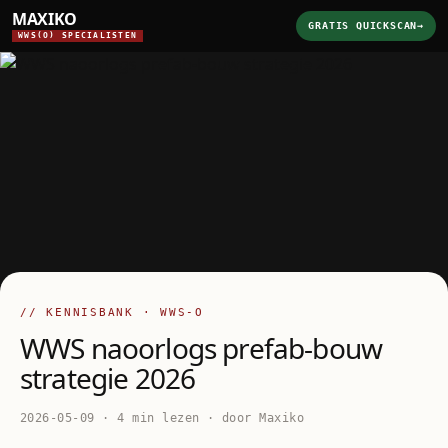
MAXIKO
GRATIS QUICKSCAN
→
WWS(O) SPECIALISTEN
// KENNISBANK · WWS-O
WWS naoorlogs prefab-bouw
strategie 2026
2026-05-09 · 4 min lezen · door Maxiko