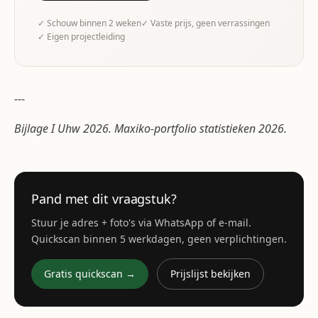
✓ Schouw binnen 2 weken
✓ Vaste prijs, geen verrassingen
✓ Eigen projectleiding
---
Bijlage I Uhw 2026. Maxiko-portfolio statistieken 2026.
Pand met dit vraagstuk?
Stuur je adres + foto's via WhatsApp of e-mail.
Quickscan binnen 5 werkdagen, geen verplichtingen.
Gratis quickscan →
Prijslijst bekijken