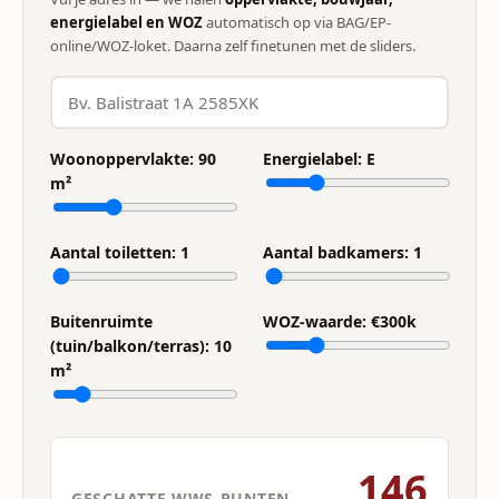
energielabel en WOZ
automatisch op via BAG/EP-
online/WOZ-loket. Daarna zelf finetunen met de sliders.
Woonoppervlakte:
90
Energielabel:
E
m²
Aantal toiletten:
1
Aantal badkamers:
1
Buitenruimte
WOZ-waarde: €
300
k
(tuin/balkon/terras):
10
m²
146
GESCHATTE WWS-PUNTEN