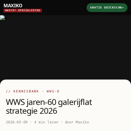
MAXIKO
GRATIS QUICKSCAN
→
WWS(O) SPECIALISTEN
// KENNISBANK · WWS-O
WWS jaren-60 galerijflat
strategie 2026
2026-05-09 · 4 min lezen · door Maxiko