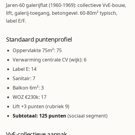
Jaren-60 galerijflat (1960-1969): collectieve VvE-bouw,
lift, galerij-toegang, betongevel. 60-80m² typisch,
label E/F.
Standaard puntenprofiel
Oppervlakte 75m²: 75
Verwarming centrale CV (wijk): 6
Label E: 14
Sanitair: 7
Balkon 6m²: 3
WOZ €230k: 17
Lift +3 punten (rubriek 9)
Subtotaal: 125 punten
(sociaal segment)
VvE-collectieve aanpak