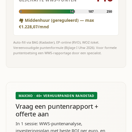
0
143
187
250
🏘 Middenhuur (gereguleerd) — max
€1.228,07/mnd
Auto-fill via BAG (Kadaster), EP-online (RVO), WOZ-loket.
Vereenvoudigde puntenformule (Bijlage I Uhw 2026). Voor formele
puntentoetsing een WWS-rapportage door een specialist.
MAXIKO · 40+ VERHUURPANDEN RANDSTAD
Vraag een puntenrapport +
offerte aan
In 1 sessie: WWS-puntenanalyse,
investeringsplan met beste ROI per euro, en