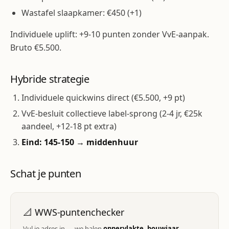
Wastafel slaapkamer: €450 (+1)
Individuele uplift: +9-10 punten zonder VvE-aanpak.
Bruto €5.500.
Hybride strategie
Individuele quickwins direct (€5.500, +9 pt)
VvE-besluit collectieve label-sprong (2-4 jr, €25k
aandeel, +12-18 pt extra)
Eind: 145-150 → middenhuur
Schat je punten
📐 WWS-puntenchecker
Vul je adres in — we halen
oppervlakte, bouwjaar,