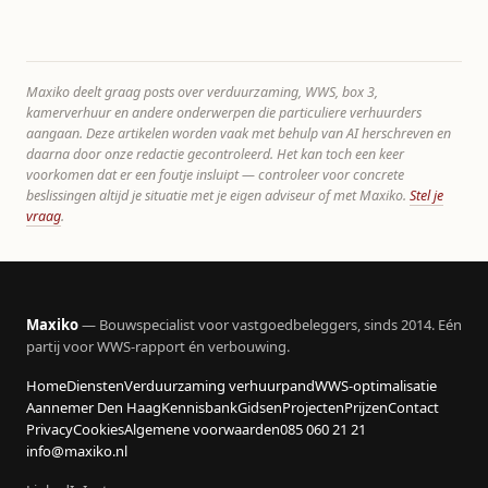
Maxiko deelt graag posts over verduurzaming, WWS, box 3,
kamerverhuur en andere onderwerpen die particuliere verhuurders
aangaan. Deze artikelen worden vaak met behulp van AI herschreven en
daarna door onze redactie gecontroleerd. Het kan toch een keer
voorkomen dat er een foutje insluipt — controleer voor concrete
beslissingen altijd je situatie met je eigen adviseur of met Maxiko.
Stel je
vraag
.
Maxiko
— Bouwspecialist voor vastgoedbeleggers, sinds 2014. Eén
partij voor WWS-rapport én verbouwing.
Home
Diensten
Verduurzaming verhuurpand
WWS-optimalisatie
Aannemer Den Haag
Kennisbank
Gidsen
Projecten
Prijzen
Contact
Privacy
Cookies
Algemene voorwaarden
085 060 21 21
info@maxiko.nl