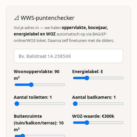
📐 WWS-puntenchecker
Vul je adres in — we halen
oppervlakte, bouwjaar,
energielabel en WOZ
automatisch op via BAG/EP-
online/WOZ-loket. Daarna zelf finetunen met de sliders.
Woonoppervlakte:
90
Energielabel:
E
m²
Aantal toiletten:
1
Aantal badkamers:
1
Buitenruimte
WOZ-waarde: €
300
k
(tuin/balkon/terras):
10
m²