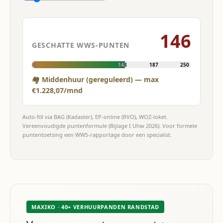
146
GESCHATTE WWS-PUNTEN
0
143
187
250
🏘 Middenhuur (gereguleerd) — max
€1.228,07/mnd
Auto-fill via BAG (Kadaster), EP-online (RVO), WOZ-loket.
Vereenvoudigde puntenformule (Bijlage I Uhw 2026). Voor formele
puntentoetsing een WWS-rapportage door een specialist.
MAXIKO · 40+ VERHUURPANDEN RANDSTAD