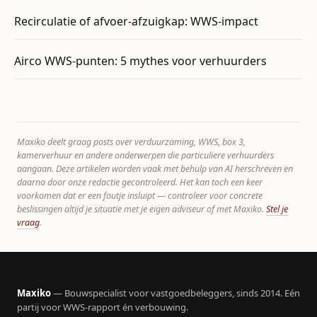
Recirculatie of afvoer-afzuigkap: WWS-impact
Airco WWS-punten: 5 mythes voor verhuurders
Maxiko deelt graag posts over verduurzaming, WWS, box 3,
kamerverhuur en andere onderwerpen die particuliere verhuurders
aangaan. Deze artikelen worden vaak met behulp van AI herschreven en
daarna door onze redactie gecontroleerd. Het kan toch een keer
voorkomen dat er een foutje insluipt — controleer voor concrete
beslissingen altijd je situatie met je eigen adviseur of met Maxiko.
Stel je
vraag
.
Maxiko
— Bouwspecialist voor vastgoedbeleggers, sinds 2014. Eén
partij voor WWS-rapport én verbouwing.