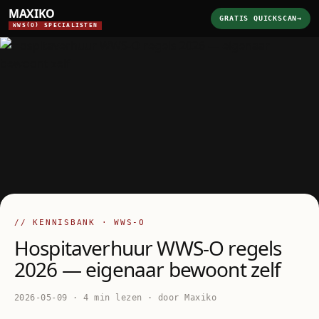
MAXIKO
GRATIS QUICKSCAN
→
WWS(O) SPECIALISTEN
// KENNISBANK · WWS-O
Hospitaverhuur WWS-O regels
2026 — eigenaar bewoont zelf
2026-05-09 · 4 min lezen · door Maxiko