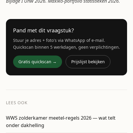
Bijlage I Uhw 2026. Maxiko-portfolio statistieken 2026.
Pand met dit vraagstuk?
Stuur je adres + foto's via WhatsApp of e-mail.
Quickscan binnen 5 werkdagen, geen verplichtingen.
Gratis quickscan →
Prijslijst bekijken
LEES OOK
WWS zolderkamer meetel-regels 2026 — wat telt
onder dakhelling