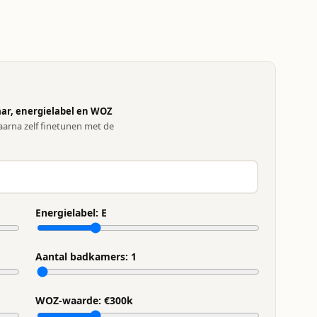
ar, energielabel en WOZ
arna zelf finetunen met de
Energielabel:
E
Aantal badkamers:
1
WOZ-waarde: €
300
k