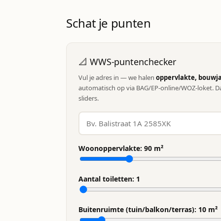
Schat je punten
📐 WWS-puntenchecker
Vul je adres in — we halen
oppervlakte, bouwja
automatisch op via BAG/EP-online/WOZ-loket. Da
sliders.
Woonoppervlakte:
90
m²
Aantal toiletten:
1
Buitenruimte (tuin/balkon/terras):
10
m²