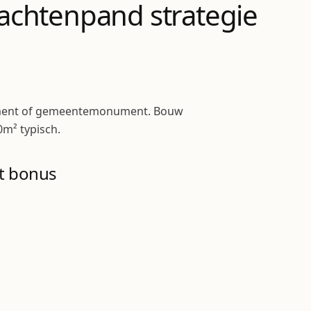
chtenpand strategie
nument of gemeentemonument. Bouw
0m² typisch.
t bonus