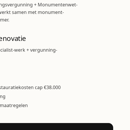
vingsvergunning + Monumentenwet-
o werkt samen met monument-
mer.
enovatie
cialist-werk + vergunning-
tauratiekosten cap €38.000
ing
 maatregelen