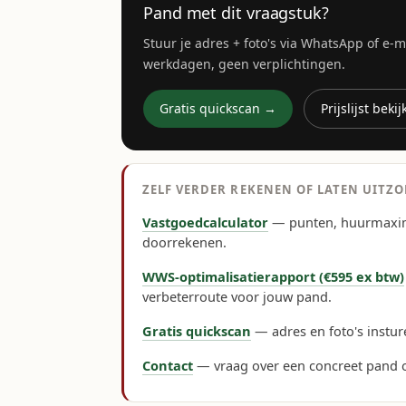
Pand met dit vraagstuk?
Stuur je adres + foto's via WhatsApp of e-
werkdagen, geen verplichtingen.
Gratis quickscan →
Prijslijst beki
ZELF VERDER REKENEN OF LATEN UITZ
Vastgoedcalculator
— punten, huurmaxi
doorrekenen.
WWS-optimalisatierapport (€595 ex btw)
verbeterroute voor jouw pand.
Gratis quickscan
— adres en foto's instur
Contact
— vraag over een concreet pand of