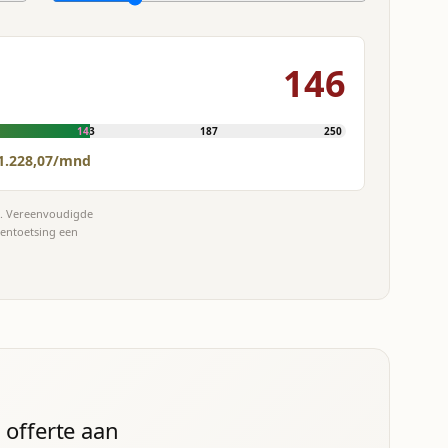
146
143
187
250
1.228,07/mnd
et. Vereenvoudigde
tentoetsing een
 offerte aan