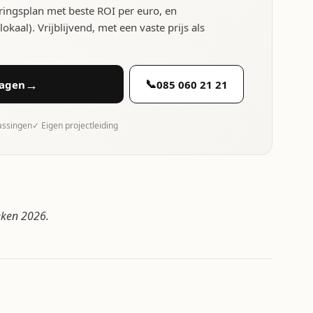
ringsplan met beste ROI per euro, en
kaal). Vrijblijvend, met een vaste prijs als
→
📞
ragen
085 060 21 21
rassingen
✓ Eigen projectleiding
ieken 2026.