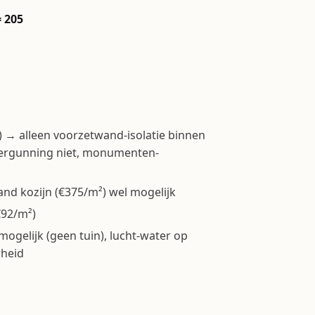
= 205
→ alleen voorzetwand-isolatie binnen
 vergunning niet, monumenten-
nd kozijn (€375/m²) wel mogelijk
€92/m²)
elijk (geen tuin), lucht-water op
rheid