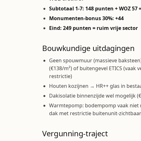
Subtotaal 1-7: 148 punten + WOZ 57 
Monumenten-bonus 30%: +44
Eind: 249 punten = ruim vrije sector
Bouwkundige uitdagingen
Geen spouwmuur (massieve baksteen) 
(€138/m²) of buitengevel ETICS (vaak
restrictie)
Houten kozijnen → HR++ glas in bestaa
Dakisolatie binnenzijde wel mogelijk (
Warmtepomp: bodempomp vaak niet mog
dak met restrictie buitenunit-zichtbaa
Vergunning-traject