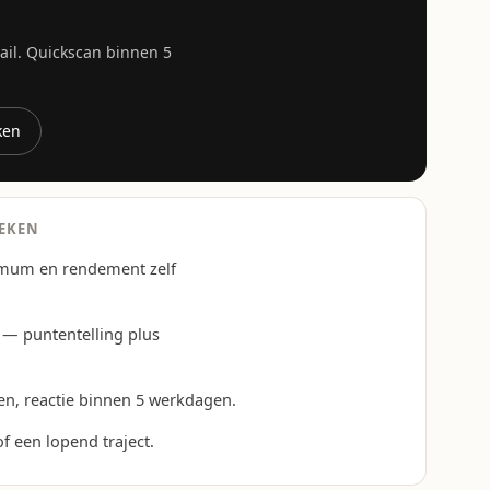
mail. Quickscan binnen 5
jken
OEKEN
mum en rendement zelf
— puntentelling plus
en, reactie binnen 5 werkdagen.
 een lopend traject.