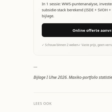
In 1 sessie: WWS-puntenanalyse, investe
subsidie-stack berekend (ISDE + SVOH + lo
bijlage.
Online offerte aanv
✓ Schouw binnen 2 weken
✓ Vaste prijs, geen ver
---
Bijlage I Uhw 2026. Maxiko-portfolio statist
LEES OOK