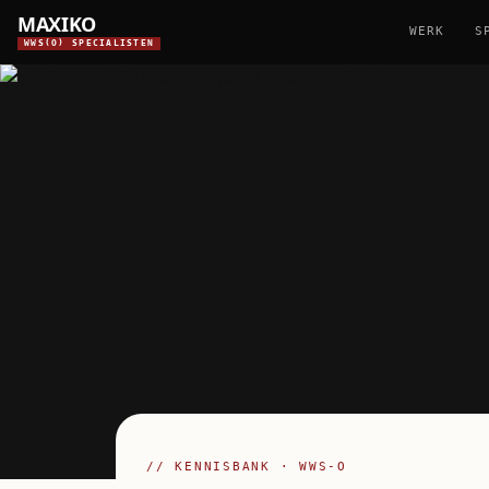
MAXIKO
WERK
S
WWS(O) SPECIALISTEN
// KENNISBANK · WWS-O