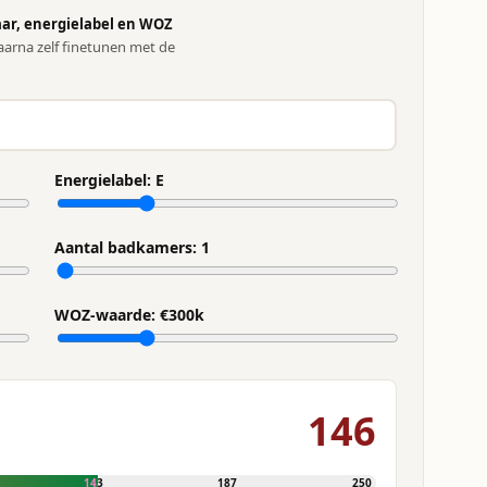
ar, energielabel en WOZ
arna zelf finetunen met de
Energielabel:
E
Aantal badkamers:
1
WOZ-waarde: €
300
k
146
143
187
250