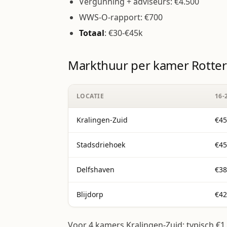
Vergunning + adviseurs: €4.500
WWS-O-rapport: €700
Totaal
: €30-€45k
Markthuur per kamer Rotte
LOCATIE
16
Kralingen-Zuid
€4
Stadsdriehoek
€45
Delfshaven
€38
Blijdorp
€42
Voor 4 kamers Kralingen-Zuid: typisch €1