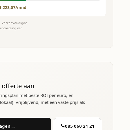
1.228,07/mnd
et. Vereenvoudigde
tentoetsing een
 offerte aan
ringsplan met beste ROI per euro, en
kaal). Vrijblijvend, met een vaste prijs als
→
📞
ragen
085 060 21 21