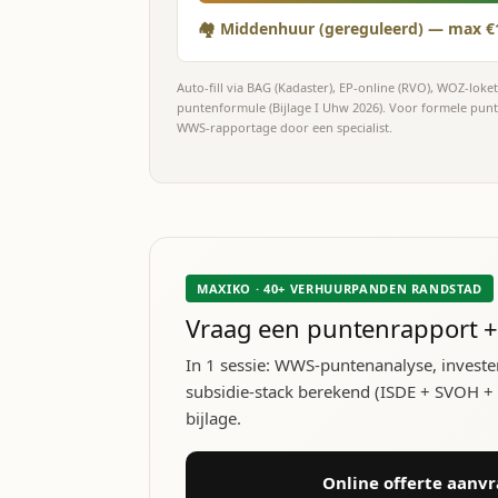
🏘 Middenhuur (gereguleerd) — max €
Auto-fill via BAG (Kadaster), EP-online (RVO), WOZ-lok
puntenformule (Bijlage I Uhw 2026). Voor formele pun
WWS-rapportage door een specialist.
MAXIKO · 40+ VERHUURPANDEN RANDSTAD
Vraag een puntenrapport +
In 1 sessie: WWS-puntenanalyse, investe
subsidie-stack berekend (ISDE + SVOH + lo
bijlage.
Online offerte aanv