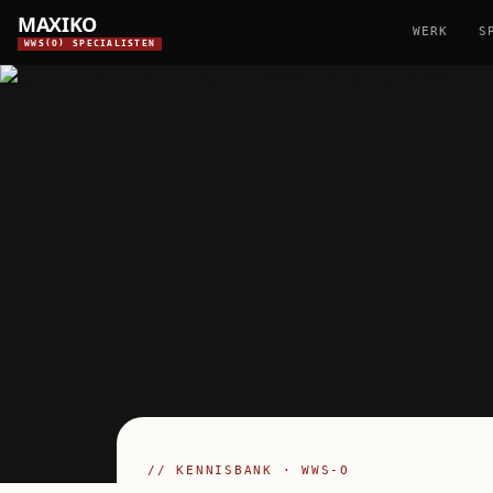
MAXIKO
WERK
S
WWS(O) SPECIALISTEN
// KENNISBANK · WWS-O