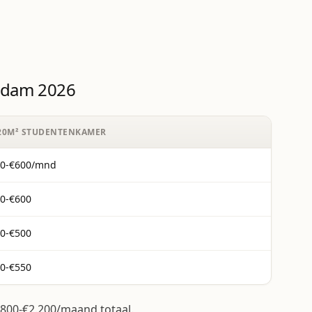
rdam 2026
-20M² STUDENTENKAMER
50-€600/mnd
0-€600
0-€500
0-€550
.800-€2.200/maand totaal.