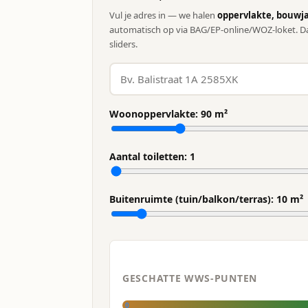
Vul je adres in — we halen
oppervlakte, bouwja
automatisch op via BAG/EP-online/WOZ-loket. Da
sliders.
Woonoppervlakte:
90
m²
Aantal toiletten:
1
Buitenruimte (tuin/balkon/terras):
10
m²
GESCHATTE WWS-PUNTEN
0