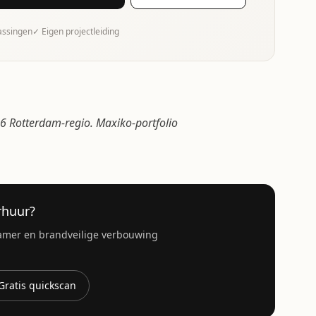
rassingen
✓ Eigen projectleiding
 Rotterdam-regio. Maxiko-portfolio
huur?
amer en brandveilige verbouwing
Gratis quickscan