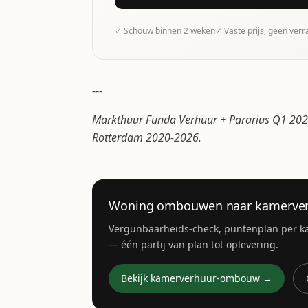
✓ Schouw binnen 2 weken
✓ Vaste prijs, geen ver
---
Markthuur Funda Verhuur + Pararius Q1 2026
Rotterdam 2020-2026.
Woning ombouwen naar kamerver
Vergunbaarheids-check, puntenplan per k
— één partij van plan tot oplevering.
Bekijk kamerverhuur-ombouw →