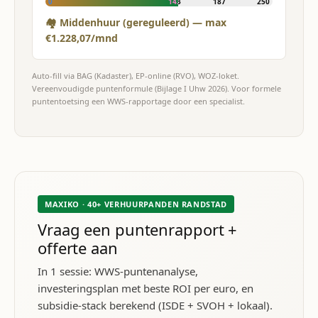
0
143
187
250
🏘 Middenhuur (gereguleerd) — max
€1.228,07/mnd
Auto-fill via BAG (Kadaster), EP-online (RVO), WOZ-loket.
Vereenvoudigde puntenformule (Bijlage I Uhw 2026). Voor formele
puntentoetsing een WWS-rapportage door een specialist.
MAXIKO · 40+ VERHUURPANDEN RANDSTAD
Vraag een puntenrapport +
offerte aan
In 1 sessie: WWS-puntenanalyse,
investeringsplan met beste ROI per euro, en
subsidie-stack berekend (ISDE + SVOH + lokaal).