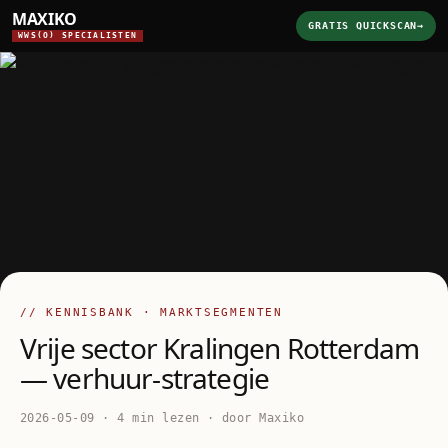
MAXIKO
GRATIS QUICKSCAN
→
WWS(O) SPECIALISTEN
// KENNISBANK · MARKTSEGMENTEN
Vrije sector Kralingen Rotterdam
— verhuur-strategie
2026-05-09 · 4 min lezen · door Maxiko