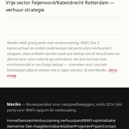
Vrije sector Feijenoord/Katendrecht Rotterdam —
verhuur-strategie
Maxiko deelt graag posts over verduurzaming, WWS, box 3,
kamerverhuur en andere onderwerpen die particuliere verhuurders
aangaan. Deze artikelen worden vaak met behulp van AI herschreven en
daarna door onze redactie gecontroleerd. Het kan toch een keer
voorkomen dat er een foutje insluipt — controleer voor concrete
beslissingen altijd je situatie met je eigen adviseur of met Maxiko.
Stel je
vraag
.
Maxiko
— Bouwspecialist voor vastgoedbeleggers, sinds 2014. Eén
partij voor WWS-rapport én verbouwing.
Home
Diensten
Verduurzaming verhuurpand
WWS-optimalisatie
Aannemer Den Haag
Kennisbank
Gidsen
Projecten
Prijzen
Contact