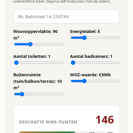
online/WOZ-loket. Daarna zelf finetunen met de sliders.
Woonoppervlakte:
90
Energielabel:
E
m²
Aantal toiletten:
1
Aantal badkamers:
1
Buitenruimte
WOZ-waarde: €
300
k
(tuin/balkon/terras):
10
m²
146
GESCHATTE WWS-PUNTEN