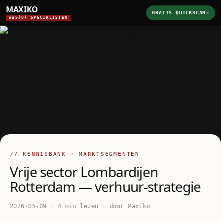
MAXIKO
GRATIS QUICKSCAN
→
WWS(O) SPECIALISTEN
// KENNISBANK · MARKTSEGMENTEN
Vrije sector Lombardijen
Rotterdam — verhuur-strategie
2026-05-09 · 4 min lezen · door Maxiko