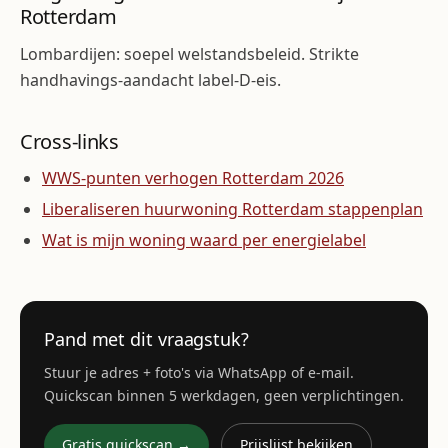
Rotterdam
Lombardijen: soepel welstandsbeleid. Strikte
handhavings-aandacht label-D-eis.
Cross-links
WWS-punten verhogen Rotterdam 2026
Liberaliseren huurwoning Rotterdam stappenplan
Wat is mijn woning waard per energielabel
Pand met dit vraagstuk?
Stuur je adres + foto's via WhatsApp of e-mail.
Quickscan binnen 5 werkdagen, geen verplichtingen.
Gratis quickscan →
Prijslijst bekijken