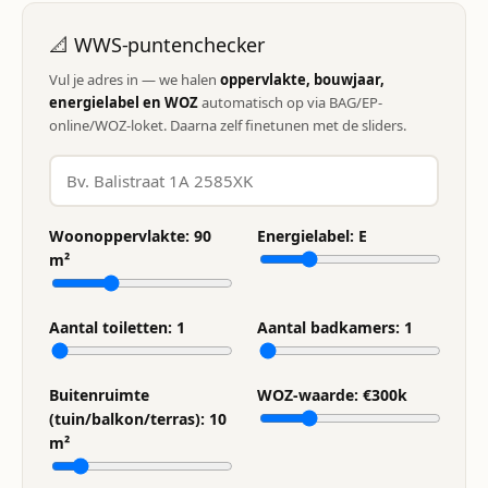
📐 WWS-puntenchecker
Vul je adres in — we halen
oppervlakte, bouwjaar,
energielabel en WOZ
automatisch op via BAG/EP-
online/WOZ-loket. Daarna zelf finetunen met de sliders.
Woonoppervlakte:
90
Energielabel:
E
m²
Aantal toiletten:
1
Aantal badkamers:
1
Buitenruimte
WOZ-waarde: €
300
k
(tuin/balkon/terras):
10
m²