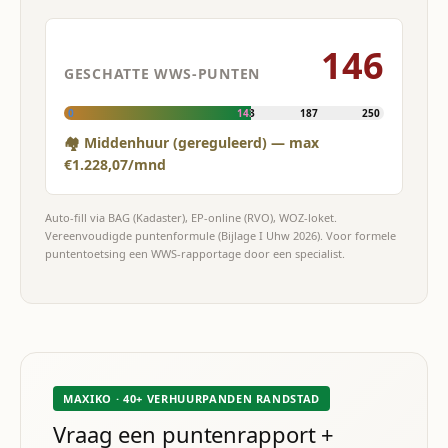
146
GESCHATTE WWS-PUNTEN
0
143
187
250
🏘 Middenhuur (gereguleerd) — max
€1.228,07/mnd
Auto-fill via BAG (Kadaster), EP-online (RVO), WOZ-loket.
Vereenvoudigde puntenformule (Bijlage I Uhw 2026). Voor formele
puntentoetsing een WWS-rapportage door een specialist.
MAXIKO · 40+ VERHUURPANDEN RANDSTAD
Vraag een puntenrapport +