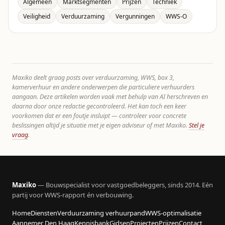
Algemeen
Marktsegmenten
Prijzen
Techniek
Veiligheid
Verduurzaming
Vergunningen
WWS-O
Maxiko deelt graag posts over verduurzaming, WWS, box 3,
kamerverhuur en andere onderwerpen die particuliere verhuurders
aangaan. Deze artikelen worden vaak met behulp van AI herschreven en
daarna door onze redactie gecontroleerd. Het kan toch een keer
voorkomen dat er een foutje insluipt — controleer voor concrete
beslissingen altijd je situatie met je eigen adviseur of met Maxiko.
Stel je
vraag
.
Maxiko
— Bouwspecialist voor vastgoedbeleggers, sinds 2014. Eén
partij voor WWS-rapport én verbouwing.
Home
Diensten
Verduurzaming verhuurpand
WWS-optimalisatie
Aannemer Den Haag
Kennisbank
Gidsen
Projecten
Prijzen
Contact