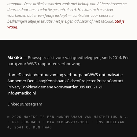
aangaan. Deze artikelen worden vaak met behulp van AI herschreven en
daarna door onze redactie gecontroleerd. Het kan toch een keer
voorkomen dat er een foutje insluipt — controleer voor concrete
beslissingen altijd je situatie met je eigen adviseur of met Maxiko.
Stel je
vraag
.
Maxiko
— Bouwspecialist voor vastgoedbeleggers, sinds 2014. Eén
partij voor WWS-rapport én verbouwing.
Home
Diensten
Verduurzaming verhuurpand
WWS-optimalisatie
Aannemer Den Haag
Kennisbank
Gidsen
Projecten
Prijzen
Contact
Privacy
Cookies
Algemene voorwaarden
085 060 21 21
info@maxiko.nl
LinkedIn
Instagram
© 2026 MAXIKO IS EEN HANDELSNAAM VAN MAXIMILIUS B.V.
· KVK 61880493 · BTW NL854529779B01 · ENSCHEDELAAN
4, 2541 CJ DEN HAAG