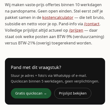
Wij maken vaste-prijs offertes binnen 10 werkdagen
na pandopname. Geen open einden. Stel eerst zelf je
pakket samen in de
kostencalculator
— die telt bruto,
subsidie en netto voor je op. Pand-info via
/contact
.
Volledige prijslijst altijd actueel op
/prijzen
— daar
staat ook welke posten aan BTW-9% (verduurzaming)
versus BTW-21% (overig) toegerekend worden.
Pand met dit vraagstuk?
Stuur je adres + foto's via WhatsApp of e-mail.
Quickscan binnen 5 werkdagen, geen verplichtingen.
Gratis quickscan →
Prijslijst bekijken