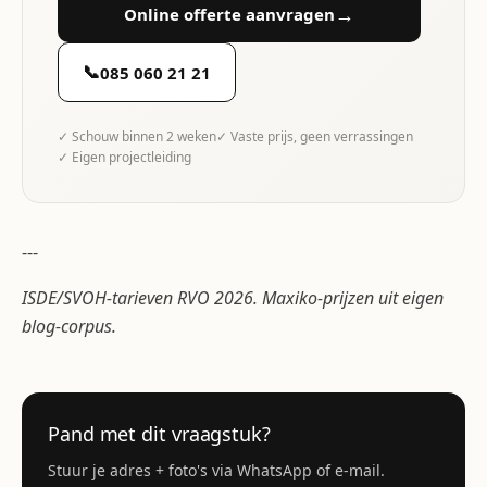
→
Online offerte aanvragen
📞
085 060 21 21
✓ Schouw binnen 2 weken
✓ Vaste prijs, geen verrassingen
✓ Eigen projectleiding
---
ISDE/SVOH-tarieven RVO 2026. Maxiko-prijzen uit eigen
blog-corpus.
Pand met dit vraagstuk?
Stuur je adres + foto's via WhatsApp of e-mail.