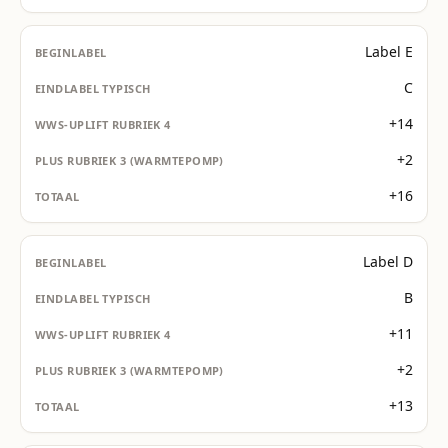
Label E
C
+14
+2
+16
Label D
B
+11
+2
+13