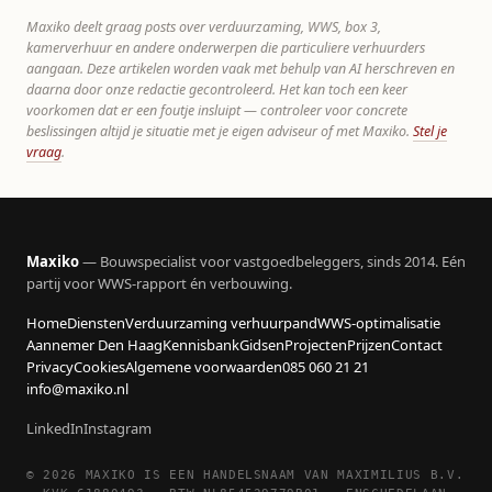
Maxiko deelt graag posts over verduurzaming, WWS, box 3,
kamerverhuur en andere onderwerpen die particuliere verhuurders
aangaan. Deze artikelen worden vaak met behulp van AI herschreven en
daarna door onze redactie gecontroleerd. Het kan toch een keer
voorkomen dat er een foutje insluipt — controleer voor concrete
beslissingen altijd je situatie met je eigen adviseur of met Maxiko.
Stel je
vraag
.
Maxiko
— Bouwspecialist voor vastgoedbeleggers, sinds 2014. Eén
partij voor WWS-rapport én verbouwing.
Home
Diensten
Verduurzaming verhuurpand
WWS-optimalisatie
Aannemer Den Haag
Kennisbank
Gidsen
Projecten
Prijzen
Contact
Privacy
Cookies
Algemene voorwaarden
085 060 21 21
info@maxiko.nl
LinkedIn
Instagram
© 2026 MAXIKO IS EEN HANDELSNAAM VAN MAXIMILIUS B.V.