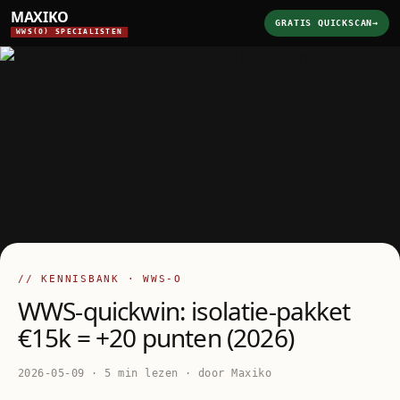
MAXIKO
GRATIS QUICKSCAN
→
WWS(O) SPECIALISTEN
// KENNISBANK · WWS-O
WWS-quickwin: isolatie-pakket
€15k = +20 punten (2026)
2026-05-09 · 5 min lezen · door Maxiko