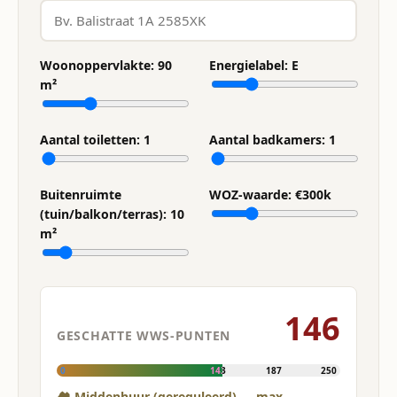
Woonoppervlakte:
90
Energielabel:
E
m²
Aantal toiletten:
1
Aantal badkamers:
1
Buitenruimte
WOZ-waarde: €
300
k
(tuin/balkon/terras):
10
m²
146
GESCHATTE WWS-PUNTEN
0
143
187
250
🏘 Middenhuur (gereguleerd) — max