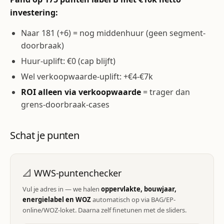
investering:
Naar 181 (+6) = nog middenhuur (geen segment-
doorbraak)
Huur-uplift: €0 (cap blijft)
Wel verkoopwaarde-uplift: +€4-€7k
ROI alleen via verkoopwaarde
= trager dan
grens-doorbraak-cases
Schat je punten
📐 WWS-puntenchecker
Vul je adres in — we halen
oppervlakte, bouwjaar,
energielabel en WOZ
automatisch op via BAG/EP-
online/WOZ-loket. Daarna zelf finetunen met de sliders.