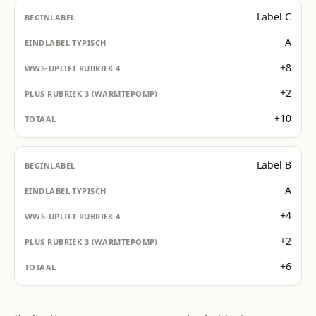
Label C
A
+8
+2
+10
Label B
A
+4
+2
+6