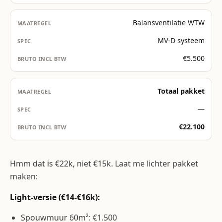
Balansventilatie WTW
MV-D systeem
€5.500
Totaal pakket
—
€22.100
Hmm dat is €22k, niet €15k. Laat me lichter pakket
maken:
Light-versie (€14-€16k):
Spouwmuur 60m²: €1.500