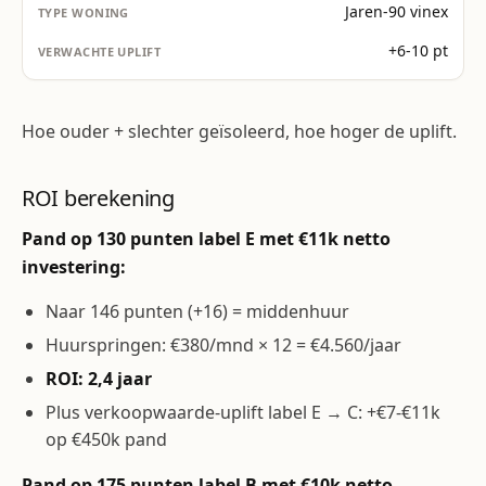
Jaren-90 vinex
+6-10 pt
Hoe ouder + slechter geïsoleerd, hoe hoger de uplift.
ROI berekening
Pand op 130 punten label E met €11k netto
investering:
Naar 146 punten (+16) = middenhuur
Huurspringen: €380/mnd × 12 = €4.560/jaar
ROI: 2,4 jaar
Plus verkoopwaarde-uplift label E → C: +€7-€11k
op €450k pand
Pand op 175 punten label B met €10k netto