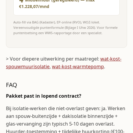
€1.228,07/mnd
Auto-fill via BAG (Kadaster), EP-online (RVO), WOZ-loket.
Vereenvoudigde puntenformule (Bijlage I Uhw 2026). Voor formele
puntentoetsing een WWS-rapportage door een specialist.
> Voor diepere uitwerking per maatregel:
wat-kost-
spouwmuurisolatie
,
wat-kost-warmtepomp
.
FAQ
Pakket past in lopend contract?
Bij isolatie-werken die niet-overlast geven: ja. Werken
aan spouw-buitenzijde + dakisolatie binnenzijde +
glas-vervanging zijn typisch 5-10 dagen overlast.
Huurder-toestemming + tijdelijke huurkorting (€100-