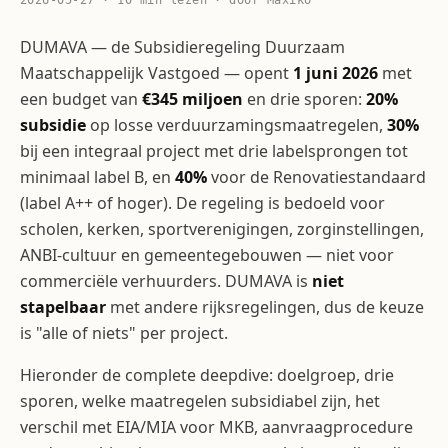
2026-05-27 · 10 min lezen · door Maxiko
DUMAVA — de Subsidieregeling Duurzaam
Maatschappelijk Vastgoed — opent
1 juni 2026
met
een budget van
€345 miljoen
en drie sporen:
20%
subsidie
op losse verduurzamings­maatregelen,
30%
bij een integraal project met drie labelsprongen tot
minimaal label B, en
40%
voor de Renovatie­standaard
(label A++ of hoger). De regeling is bedoeld voor
scholen, kerken, sport­verenigingen, zorginstellingen,
ANBI-cultuur en gemeentegebouwen — niet voor
commerciële verhuurders. DUMAVA is
niet
stapelbaar
met andere rijksregelingen, dus de keuze
is "alle of niets" per project.
Hieronder de complete deepdive: doelgroep, drie
sporen, welke maatregelen subsidiabel zijn, het
verschil met EIA/MIA voor MKB, aanvraagprocedure