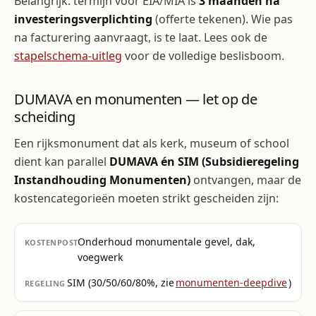
Belangrijk: termijn voor EIA/MIA is
3 maanden na
investerings­verplichting
(offerte tekenen). Wie pas
na facturering aanvraagt, is te laat. Lees ook de
stapelschema-uitleg
voor de volledige beslisboom.
DUMAVA en monumenten — let op de
scheiding
Een rijksmonument dat als kerk, museum of school
dient kan parallel
DUMAVA én SIM (Subsidieregeling
Instandhouding Monumenten)
ontvangen, maar de
kosten­categorieën moeten strikt gescheiden zijn:
Onderhoud monumentale gevel, dak,
voegwerk
SIM (30/50/60/80%, zie
monumenten-deepdive
)