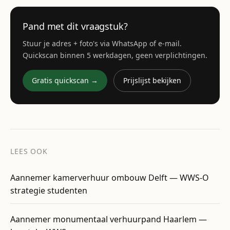
Pand met dit vraagstuk?
Stuur je adres + foto's via WhatsApp of e-mail.
Quickscan binnen 5 werkdagen, geen verplichtingen.
Gratis quickscan →
Prijslijst bekijken
LEES OOK
Aannemer kamerverhuur ombouw Delft — WWS-O
strategie studenten
Aannemer monumentaal verhuurpand Haarlem —