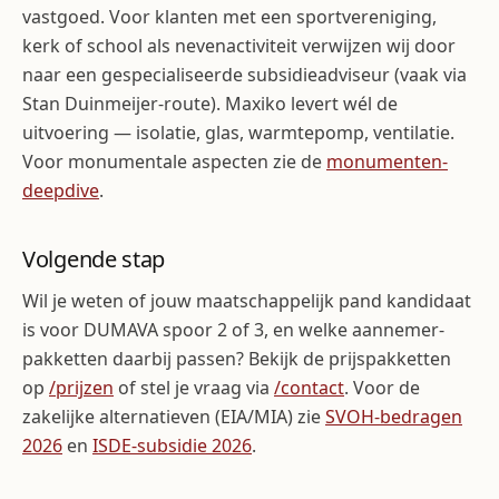
vastgoed. Voor klanten met een sport­vereniging,
kerk of school als nevenactiviteit verwijzen wij door
naar een gespecialiseerde subsidie­adviseur (vaak via
Stan Duinmeijer-route). Maxiko levert wél de
uitvoering — isolatie, glas, warmtepomp, ventilatie.
Voor monumentale aspecten zie de
monumenten-
deepdive
.
Volgende stap
Wil je weten of jouw maatschappelijk pand kandidaat
is voor DUMAVA spoor 2 of 3, en welke aannemer-
pakketten daarbij passen? Bekijk de prijspakketten
op
/prijzen
of stel je vraag via
/contact
. Voor de
zakelijke alternatieven (EIA/MIA) zie
SVOH-bedragen
2026
en
ISDE-subsidie 2026
.