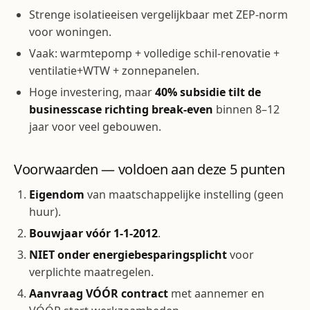
Strenge isolatie­eisen vergelijkbaar met ZEP-norm
voor woningen.
Vaak: warmtepomp + volledige schil-renovatie +
ventilatie+WTW + zonnepanelen.
Hoge investering, maar
40% subsidie tilt de
businesscase richting break-even
binnen 8–12
jaar voor veel gebouwen.
Voorwaarden — voldoen aan deze 5 punten
Eigendom
van maatschappelijke instelling (geen
huur).
Bouwjaar vóór 1-1-2012
.
NIET onder energiebesparings­plicht
voor
verplichte maatregelen.
Aanvraag VÓÓR contract
met aannemer en