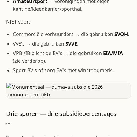
Amateursport
— verenigingen met eigen
kantine/kleedkamer/sporthal.
NIET voor:
Commerciële verhuurders → die gebruiken
SVOH
.
VvE's → die gebruiken
SVVE
.
VPB-/IB-plichtige BV's → die gebruiken
EIA/MIA
(zie verderop).
Sport-BV's of zorg-BV's met winstoogmerk.
Drie sporen — drie subsidie­percentages
```