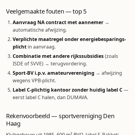
Veelgemaakte fouten — top 5
Aanvraag NA contract met aannemer
→
automatische afwijzing.
Verplichte maatregel onder energie­besparings­
plicht
in aanvraag.
Combinatie met andere rijkssubsidies
(zoals
ISDE of SVVE) → terugvordering.
Sport-BV i.p.v. amateurvereniging
→ afwijzing
wegens VPB-plicht.
Label C-plichtig kantoor zonder huidig label C
—
eerst label C halen, dan DUMAVA.
Rekenvoorbeeld — sportvereniging Den
Haag
Klubgebouw uit 1985, 600 m² BVO, label F. Pakket: