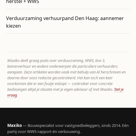
herstel + WWS
Verduurzaming verhuurpand Den Haag: aannemer
kiezen
Maxiko deelt graag posts over verduurzaming, WWS, box 3,
kamerverhuur en andere onderwerpen die particuliere verhuurders
aangaan. Deze artikelen worden vaak met behulp van AI herschreven en
daarna door onze redactie gecontroleerd. Het kan toch een keer
voorkomen dat er een foutje insluipt — controleer voor concrete
beslissingen altijd je situatie met je eigen adviseur of met Maxiko.
Stel je
vraag
.
Maxiko
— Bouwspecialist voor vastgoedbeleggers, sinds 2014. Eén
partij voor WWS-rapport én verbouwing.