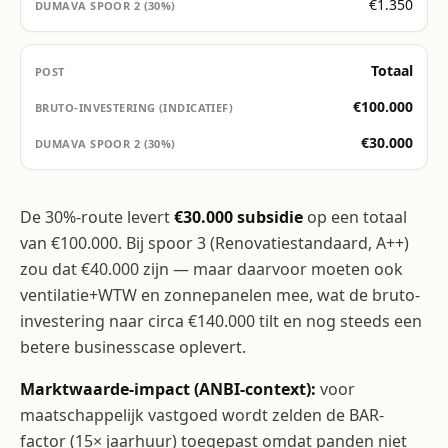
€1.350
Totaal
€100.000
€30.000
De 30%-route levert
€30.000 subsidie
op een totaal
van €100.000. Bij spoor 3 (Renovatie­standaard, A++)
zou dat €40.000 zijn — maar daar­voor moeten ook
ventilatie+WTW en zonnepanelen mee, wat de bruto-
investering naar circa €140.000 tilt en nog steeds een
betere businesscase oplevert.
Marktwaarde-impact (ANBI-context):
voor
maatschappelijk vastgoed wordt zelden de BAR-
factor (15× jaarhuur) toegepast omdat panden niet