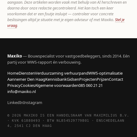
aangaan. Deze artikelen worden vaak met behulp van AI herschreven en
daarna door onze redactie gecontroleerd. Het kan toch een keer
voorkomen dat er een foutje insluipt — controleer voor concrete
beslissingen altijd je situatie met je eigen adviseur of met Maxiko.
Stel je
vraag
.
Maxiko
— Bouwspecialist voor vastgoedbeleggers, sinds 2014. Eén
partij voor WWS-rapport én verbouwing.
Home
Diensten
Verduurzaming verhuurpand
WWS-optimalisatie
Aannemer Den Haag
Kennisbank
Gidsen
Projecten
Prijzen
Contact
Privacy
Cookies
Algemene voorwaarden
085 060 21 21
info@maxiko.nl
LinkedIn
Instagram
© 2026 MAXIKO IS EEN HANDELSNAAM VAN MAXIMILIUS B.V.
· KVK 61880493 · BTW NL854529779B01 · ENSCHEDELAAN
4, 2541 CJ DEN HAAG