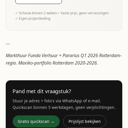
✓ Schouw binnen 2 weken
✓ Vaste prijs, geen verrassingen
✓ Eigen projectleiding
---
Markthuur Funda Verhuur + Pararius Q1 2026 Rotterdam-
regio. Maxiko-portfolio Rotterdam 2020-2026.
Pand met dit vraagstuk?
Stuur je adres + foto's via WhatsApp of e-mail.
Quickscan binnen 5 werkdagen, geen verplichtingen.
Gratis quickscan →
Prijslijst bekijken