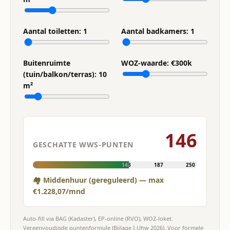
Aantal toiletten:
1
Aantal badkamers:
1
Buitenruimte
WOZ-waarde: €
300
k
(tuin/balkon/terras):
10
m²
146
GESCHATTE WWS-PUNTEN
0
143
187
250
🏘 Middenhuur (gereguleerd) — max
€1.228,07/mnd
Auto-fill via BAG (Kadaster), EP-online (RVO), WOZ-loket.
Vereenvoudigde puntenformule (Bijlage I Uhw 2026). Voor formele