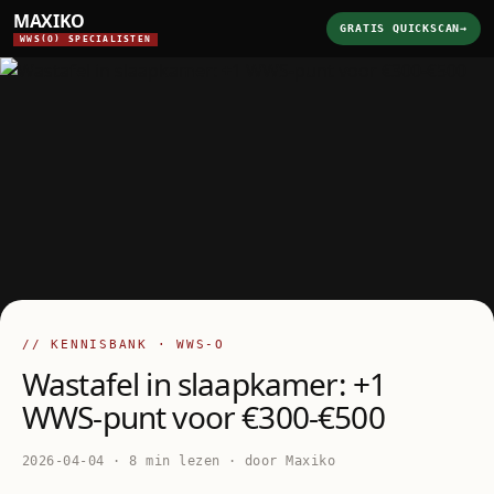
MAXIKO
GRATIS QUICKSCAN
→
WWS(O) SPECIALISTEN
// KENNISBANK · WWS-O
Wastafel in slaapkamer: +1
WWS-punt voor €300-€500
2026-04-04 · 8 min lezen · door Maxiko